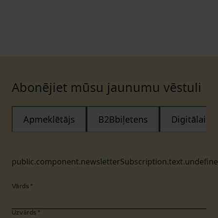
Abonējiet mūsu jaunumu vēstuli
Apmeklētājs
B2Bbiļetens
Digitālais
public.component.newsletterSubscription.text.undefin
Vārds
*
Uzvārds
*