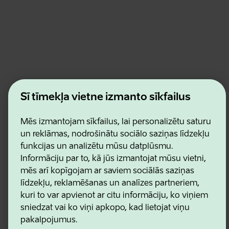
Estonian Business and Innovation Agency
Šī tīmekļa vietne izmanto sīkfailus
Kontakti
Sadarbības partneri
Lietošanas noteikumi
Mēs izmantojam sīkfailus, lai personalizētu saturu
Sīkdatņu un konfidencialitātes politika
un reklāmas, nodrošinātu sociālo saziņas līdzekļu
funkcijas un analizētu mūsu datplūsmu.
Informāciju par to, kā jūs izmantojat mūsu vietni,
mēs arī kopīgojam ar saviem sociālās saziņas
līdzekļu, reklamēšanas un analīzes partneriem,
kuri to var apvienot ar citu informāciju, ko viņiem
sniedzat vai ko viņi apkopo, kad lietojat viņu
pakalpojumus.