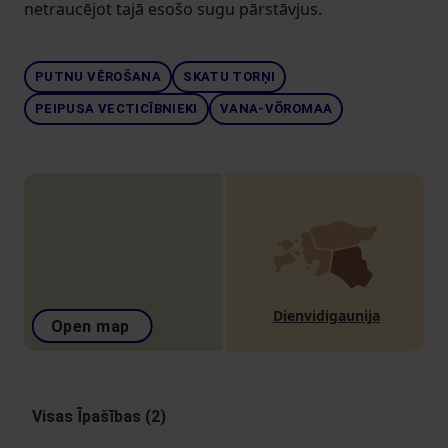
netraucējot tajā esošo sugu pārstāvjus.
PUTNU VĒROŠANA
SKATU TORŅI
PEIPUSA VECTICĪBNIEKI
VANA-VÕROMAA
Dienvidigaunija
Open map
Visas Īpašības (2)