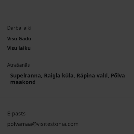
Darba laiki
Visu Gadu
Visu laiku
Atrašanās
Supelranna, Raigla küla, Räpina vald, Põlva
maakond
E-pasts
polvamaa@visitestonia.com