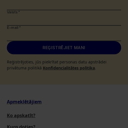
Valsts
*
E-mail
*
REĢISTRĒJIET MANI
Reģistrējoties, jūs piekrītat personas datu apstrādei
privātuma politikā
Konfidencialitātes politika
.
Apmeklētājiem
Ko apskatīt?
Kurp doties?