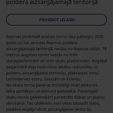
poldera aizsargājamajā teritorijā
PIEVIENOT IZLASEI
Repinas pludmalē esošais tornis tika pabeigts 2020.
gadā, un tas atrodas Repinas poldera
aizsargājamajā teritorijā, netālu no Repinas ostas. 18
metrus augstais tornis sastāv no trim
starpplatformām un trim skatu platformām. Augšējā
pagarinātā daļa nodrošina labāku redzamību uz
polderu aizsargājamo teritoriju, piekrastes zonu,
Lemmijerves ezeru, Salusāri un Krieviju.
No skatu torņa paveras brīnišķīgi skati jebkuros
laika apstākļos un jebkurā gadalaikā. Pievilcīgais
skatu tornis galvenokārt paredzēts dabas un putnu
vērošanai. Tas cilvēkiem, kuri vēlas izbaudīt dabu,
piedāvā iespēju vērot aizsargājamo teritoriju,