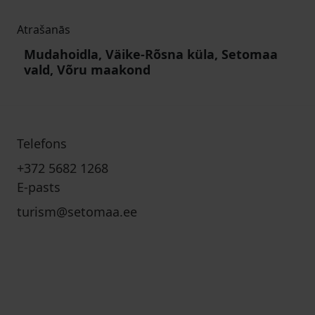
Atrašanās
Mudahoidla, Väike-Rõsna küla, Setomaa
vald, Võru maakond
Telefons
+372 5682 1268
E-pasts
turism@setomaa.ee