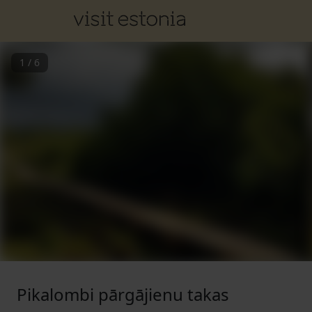
1
/
6
Pikalombi pārgājienu takas