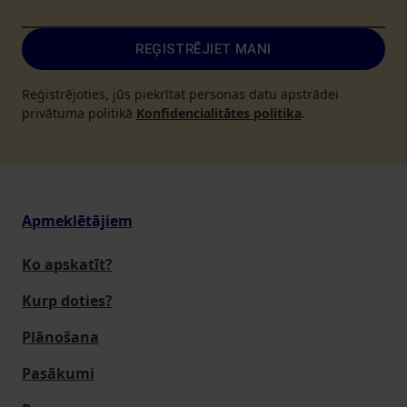
REĢISTRĒJIET MANI
Reģistrējoties, jūs piekrītat personas datu apstrādei
privātuma politikā
Konfidencialitātes politika
.
Apmeklētājiem
Ko apskatīt?
Kurp doties?
Plānošana
Pasākumi