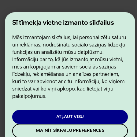
Estonian Business and Innovation Agency
Šī tīmekļa vietne izmanto sīkfailus
Kontakti
Sadarbības partneri
Lietošanas noteikumi
Mēs izmantojam sīkfailus, lai personalizētu saturu
Sīkdatņu un konfidencialitātes politika
un reklāmas, nodrošinātu sociālo saziņas līdzekļu
funkcijas un analizētu mūsu datplūsmu.
Informāciju par to, kā jūs izmantojat mūsu vietni,
mēs arī kopīgojam ar saviem sociālās saziņas
līdzekļu, reklamēšanas un analīzes partneriem,
kuri to var apvienot ar citu informāciju, ko viņiem
sniedzat vai ko viņi apkopo, kad lietojat viņu
pakalpojumus.
ATĻAUT VISU
MAINĪT SĪKFAILU PREFERENCES