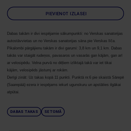
PIEVIENOT IZLASEI
Dabas takām ir divi iespējamie sākumpunkti: no Verskas sanatorijas
autostāvvietas un no Verskas sanatorijas sāna pie Verskas līča.
Pikalombi pārgājienu takām ir divi garumi: 3,8 km un 9,1 km. Dabas
takās var staigāt rudeņos, pavasaros un vasarās gan kājām, gan arī
ar velosipēdu. Velna purvā no dēļiem izliktajā takā var iet tikai
kājām, velosipēds jāstumj ar rokām.
Derīgi zināt: Uz takas kopā 11 punkti. Punktā nr.6 pie skaistā Sārepē
(Saarepää) ezera ir iespējams iekurt ugunskuru un apstāties ilgākai
atpūtai.
DABAS TAKAS
SETOMĀ