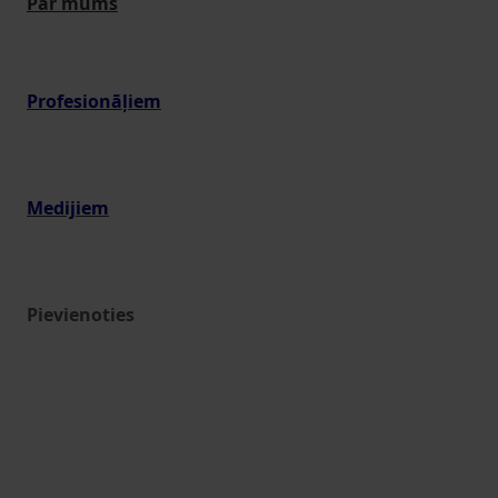
Par mums
Profesionāļiem
Medijiem
Pievienoties