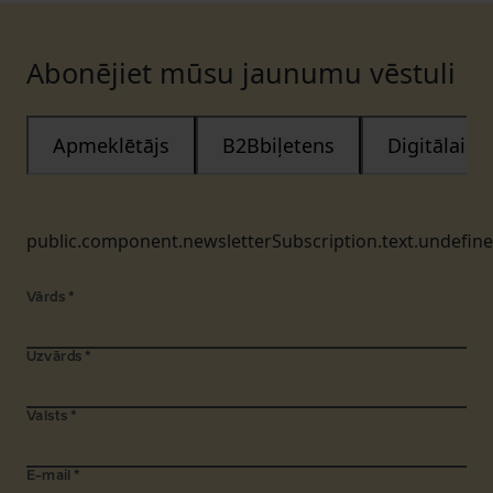
Abonējiet mūsu jaunumu vēstuli
Apmeklētājs
B2Bbiļetens
Digitālais
public.component.newsletterSubscription.text.undefin
Vārds
*
Uzvārds
*
Valsts
*
E-mail
*