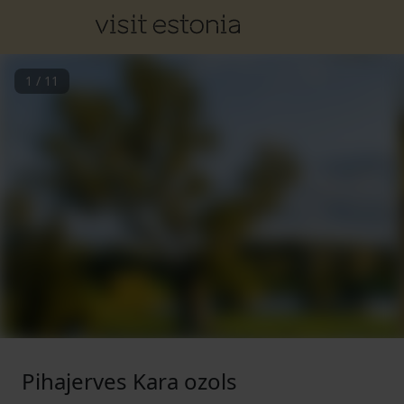
1
/
11
Pihajerves Kara ozols