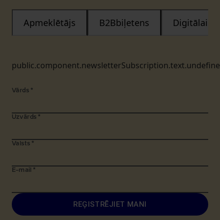
Apmeklētājs
B2Bbiļetens
Digitālais
public.component.newsletterSubscription.text.undefin
Vārds
*
Uzvārds
*
Valsts
*
E-mail
*
REĢISTRĒJIET MANI