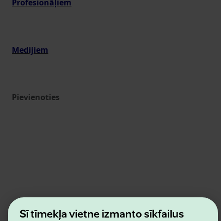
Profesionāļiem
Medijiem
Pievienoties
Estonian Business and Innovation Agency
Šī tīmekļa vietne izmanto sīkfailus
Kontakti