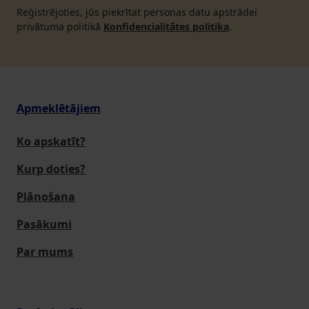
Reģistrējoties, jūs piekrītat personas datu apstrādei
privātuma politikā
Konfidencialitātes politika
.
Apmeklētājiem
Ko apskatīt?
Kurp doties?
Plānošana
Pasākumi
Par mums