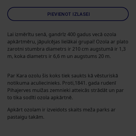
PIEVIENOT IZLASEI
Lai izmērītu senā, gandrīz 400 gadus vecā ozola
apkārtmēru, jāpulcējas lielākai grupai! Ozola ar plato
zarotni stumbra diametrs ir 210 cm augstumā ir 1,3
m, koka diametrs ir 6,6 m un augstums 20 m.
Par Kara ozolu šis koks tiek saukts kā vēsturiskā
notikuma aculiecinieks. Proti,1841. gada rudenī
Pihajerves muižas zemnieki atteicās strādāt un par
to tika sodīti ozola apkārtnē.
Apkārt ozolam ir izveidots skaits meža parks ar
pastaigu takām.