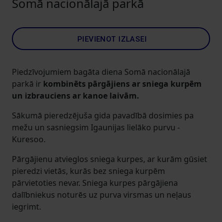
Somā nacionālajā parkā
PIEVIENOT IZLASEI
Piedzīvojumiem bagāta diena Somā nacionālajā
parkā ir
kombinēts pārgājiens ar sniega kurpēm
un izbrauciens ar kanoe laivām.
Sākumā pieredzējuša gida pavadībā dosimies pa
mežu un sasniegsim Igaunijas lielāko purvu -
Kuresoo.
Pārgājienu atvieglos sniega kurpes, ar kurām gūsiet
pieredzi vietās, kurās bez sniega kurpēm
pārvietoties nevar. Sniega kurpes pārgājiena
dalībniekus noturēs uz purva virsmas un neļaus
iegrimt.