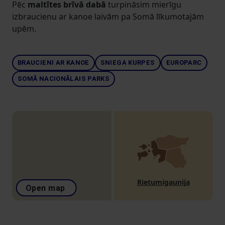
Pēc
maltītes brīvā dabā
turpināsim mierīgu
izbraucienu ar kanoe laivām pa Somā līkumotajām
upēm.
BRAUCIENI AR KANOE
SNIEGA KURPES
EUROPARC
SOMĀ NACIONĀLAIS PARKS
Rietumigaunija
Open map