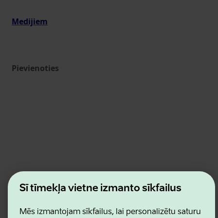
Medijiem
Pievienoties
Estonian Business and Innovation Agency
Šī tīmekļa vietne izmanto sīkfailus
Kontakti
Sadarbības partneri
Lietošanas noteikumi
Mēs izmantojam sīkfailus, lai personalizētu saturu