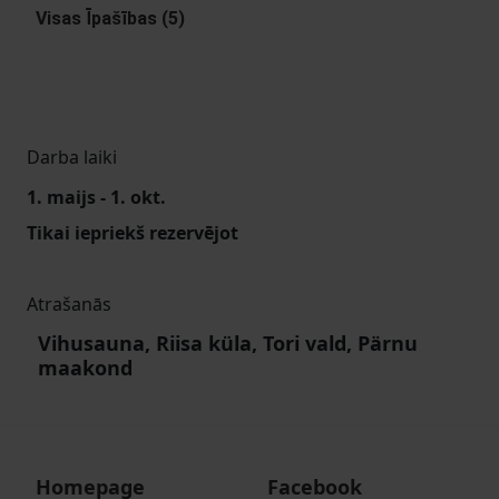
Visas Īpašības (5)
Darba laiki
1. maijs - 1. okt.
Tikai iepriekš rezervējot
Atrašanās
Vihusauna, Riisa küla, Tori vald, Pärnu
maakond
Homepage
Facebook