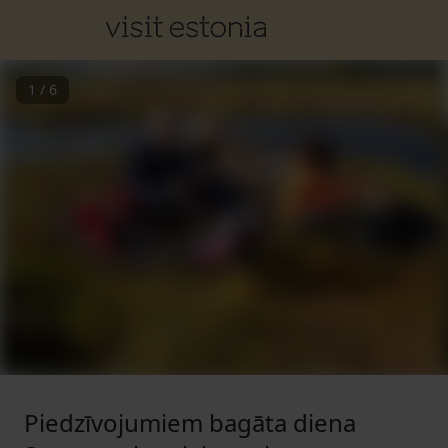
1
/
6
Piedzīvojumiem bagāta diena