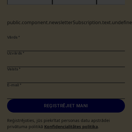
public.component.newsletterSubscription.text.undefin
Vārds
*
Uzvārds
*
Valsts
*
E-mail
*
REĢISTRĒJIET MANI
Reģistrējoties, jūs piekrītat personas datu apstrādei
privātuma politikā
Konfidencialitātes politika
.