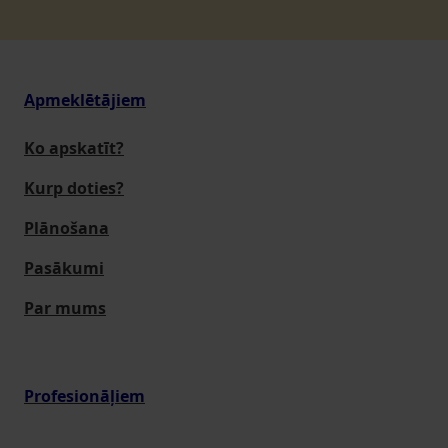
Apmeklētājiem
Ko apskatīt?
Kurp doties?
Plānošana
Pasākumi
Par mums
Profesionāļiem