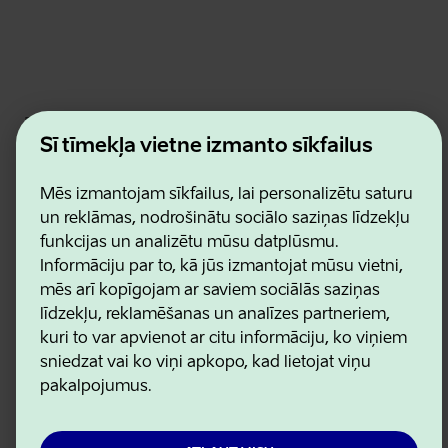
Estonian Business and Innovation Agency
Kontakti
Šī tīmekļa vietne izmanto sīkfailus
Sadarbības partneri
Lietošanas noteikumi
Mēs izmantojam sīkfailus, lai personalizētu saturu
Sīkdatņu un konfidencialitātes politika
un reklāmas, nodrošinātu sociālo saziņas līdzekļu
funkcijas un analizētu mūsu datplūsmu.
Informāciju par to, kā jūs izmantojat mūsu vietni,
mēs arī kopīgojam ar saviem sociālās saziņas
līdzekļu, reklamēšanas un analīzes partneriem,
kuri to var apvienot ar citu informāciju, ko viņiem
sniedzat vai ko viņi apkopo, kad lietojat viņu
pakalpojumus.