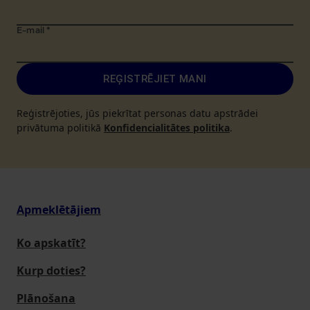
E-mail
*
REĢISTRĒJIET MANI
Reģistrējoties, jūs piekrītat personas datu apstrādei
privātuma politikā
Konfidencialitātes politika
.
Apmeklētājiem
Ko apskatīt?
Kurp doties?
Plānošana