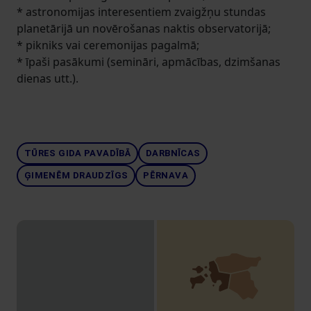
* astronomijas interesentiem zvaigžņu stundas
planetārijā un novērošanas naktis observatorijā;
* pikniks vai ceremonijas pagalmā;
* īpaši pasākumi (semināri, apmācības, dzimšanas
dienas utt.).
TŪRES GIDA PAVADĪBĀ
DARBNĪCAS
ĢIMENĒM DRAUDZĪGS
PĒRNAVA