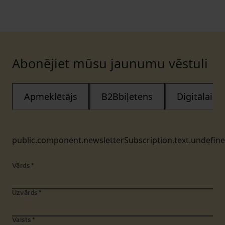
Abonējiet mūsu jaunumu vēstuli
Apmeklētājs
B2Bbiļetens
Digitālais
public.component.newsletterSubscription.text.undefin
Vārds
*
Uzvārds
*
Valsts
*