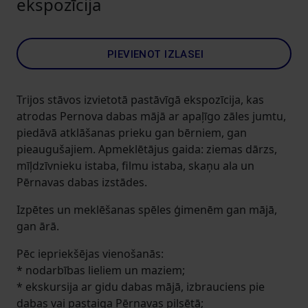
ekspozīcija
PIEVIENOT IZLASEI
Trijos stāvos izvietotā pastāvīgā ekspozīcija, kas
atrodas Pernova dabas mājā ar apaļīgo zāles jumtu,
piedāvā atklāšanas prieku gan bērniem, gan
pieaugušajiem. Apmeklētājus gaida: ziemas dārzs,
mīļdzīvnieku istaba, filmu istaba, skaņu ala un
Pērnavas dabas izstādes.
Izpētes un meklēšanas spēles ģimenēm gan mājā,
gan ārā.
Pēc iepriekšējas vienošanās:
* nodarbības lieliem un maziem;
* ekskursija ar gidu dabas mājā, izbrauciens pie
dabas vai pastaiga Pērnavas pilsētā;