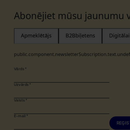
Abonējiet mūsu jaunumu v
Apmeklētājs
B2Bbiļetens
Digitāl
public.component.newsletterSubscription.text.unde
Vārds
*
Uzvārds
*
Valsts
*
E-mail
*
REĢIS