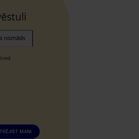
ēstuli
ais nomāds
fined
TRĒJIET MANI