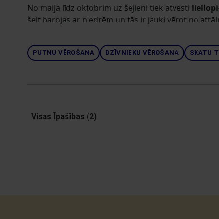
No maija līdz oktobrim uz šejieni tiek atvesti
liellop
šeit barojas ar niedrēm un tās ir jauki vērot no attā
PUTNU VĒROŠANA
DZĪVNIEKU VĒROŠANA
SKATU T
Visas Īpašības (2)