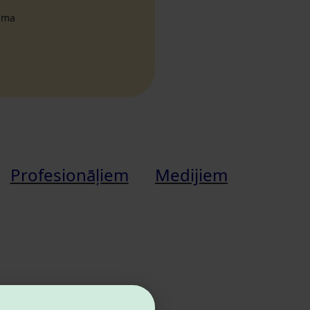
tuma
Profesionāļiem
Medijiem