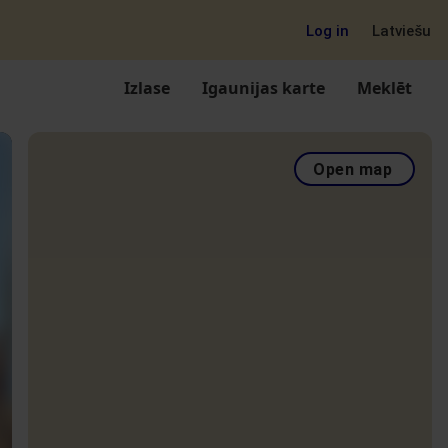
Log in
Latviešu
Izlase
Igaunijas karte
Meklēt
Open map