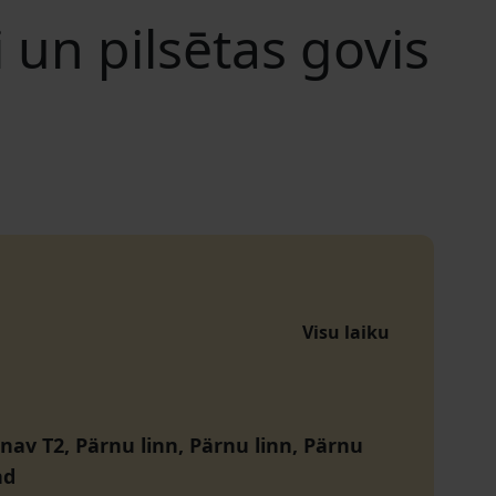
 un pilsētas govis
Visu laiku
nav T2, Pärnu linn, Pärnu linn, Pärnu
nd