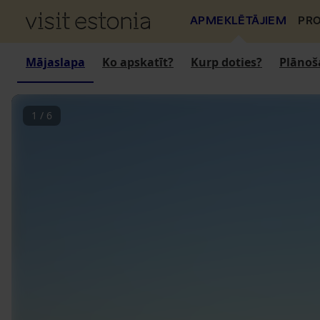
APMEKLĒTĀJIEM
PRO
Mājaslapa
Ko apskatīt?
Kurp doties?
Plānoš
1
/
6