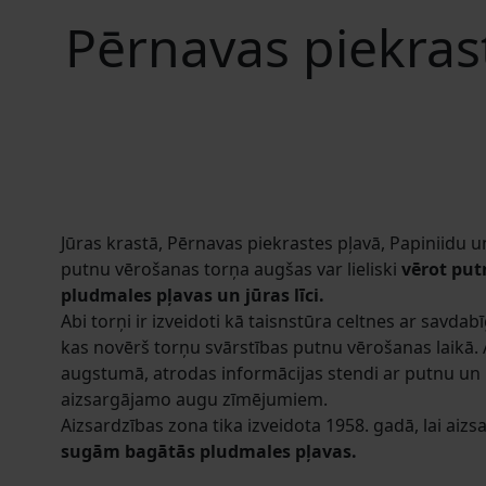
Pērnavas piekrast
Jūras krastā, Pērnavas piekrastes pļavā, Papiniidu un
putnu vērošanas torņa augšas var lieliski
vērot put
pludmales pļavas un jūras līci.
Abi torņi ir izveidoti kā taisnstūra celtnes ar savdab
kas novērš torņu svārstības putnu vērošanas laikā.
augstumā, atrodas informācijas stendi ar putnu un
aizsargājamo augu zīmējumiem.
Aizsardzības zona tika izveidota 1958. gadā, lai aizs
sugām bagātās pludmales pļavas.