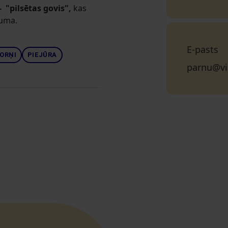
i- "pilsētas govis",
kas
luma.
E-pasts
ORŅI
PIEJŪRA
parnu@vi