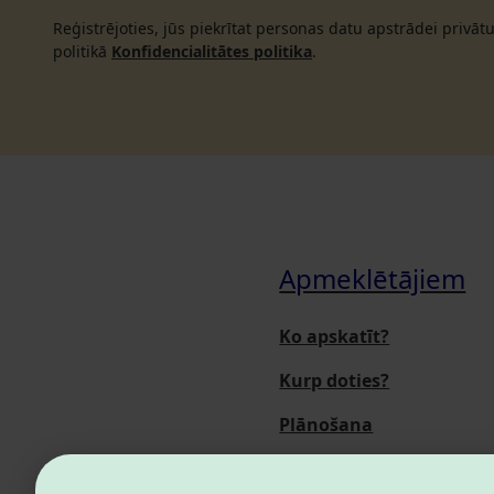
Reģistrējoties, jūs piekrītat personas datu apstrādei privā
politikā
Konfidencialitātes politika
.
Apmeklētājiem
Ko apskatīt?
Kurp doties?
Plānošana
Pasākumi