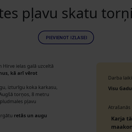
es pļavu skatu torņi
PIEVIENOT IZLASEI
 Hirve ielas galā uzceltā
nus, kā arī vērot
Darba laiki
īgu, izturīgu koka karkasu,
Visu Gadu
 Augšā torņos, 8 metru
 pludmales pļavu
Atrašanās
argātu
retās un augu
Karja tä
maako