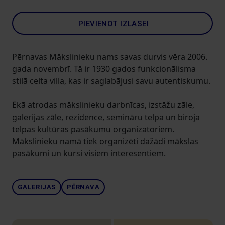
PIEVIENOT IZLASEI
Pērnavas Mākslinieku nams savas durvis vēra 2006.
gada novembrī. Tā ir 1930 gados funkcionālisma
stilā celta villa, kas ir saglabājusi savu autentiskumu.
Ēkā atrodas mākslinieku darbnīcas, izstāžu zāle,
galerijas zāle, rezidence, semināru telpa un biroja
telpas kultūras pasākumu organizatoriem.
Mākslinieku namā tiek organizēti dažādi mākslas
pasākumi un kursi visiem interesentiem.
GALERIJAS
PĒRNAVA