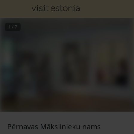
1
/
7
Pērnavas Mākslinieku nams