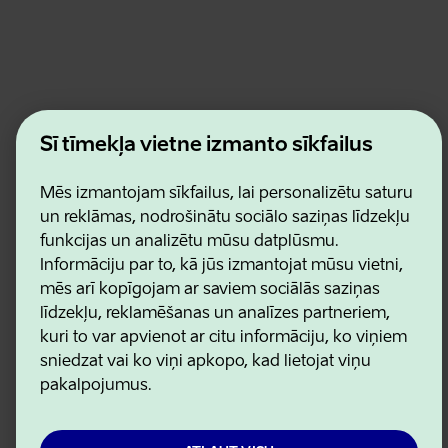
Estonian Business and Innovation Agency
Šī tīmekļa vietne izmanto sīkfailus
Kontakti
Sadarbības partneri
Lietošanas noteikumi
Mēs izmantojam sīkfailus, lai personalizētu saturu
Sīkdatņu un konfidencialitātes politika
un reklāmas, nodrošinātu sociālo saziņas līdzekļu
funkcijas un analizētu mūsu datplūsmu.
Informāciju par to, kā jūs izmantojat mūsu vietni,
mēs arī kopīgojam ar saviem sociālās saziņas
līdzekļu, reklamēšanas un analīzes partneriem,
kuri to var apvienot ar citu informāciju, ko viņiem
sniedzat vai ko viņi apkopo, kad lietojat viņu
pakalpojumus.