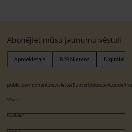
Abonējiet mūsu jaunumu vēstuli
Apmeklētājs
B2Bbiļetens
Digitālais
public.component.newsletterSubscription.text.undefin
Vārds
*
Uzvārds
*