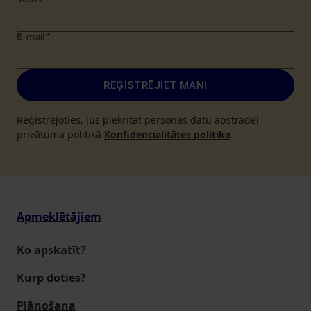
Valsts
*
E-mail
*
REĢISTRĒJIET MANI
Reģistrējoties, jūs piekrītat personas datu apstrādei
privātuma politikā
Konfidencialitātes politika
.
Apmeklētājiem
Ko apskatīt?
Kurp doties?
Plānošana