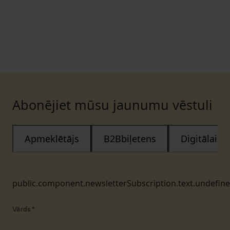
Abonējiet mūsu jaunumu vēstuli
Apmeklētājs
B2Bbiļetens
Digitālais
public.component.newsletterSubscription.text.undefin
Vārds
*