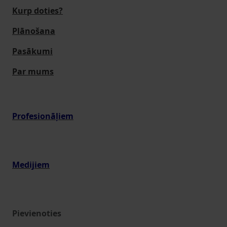
Kurp doties?
Plānošana
Pasākumi
Par mums
Profesionāļiem
Medijiem
Pievienoties