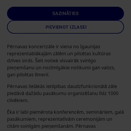
SAZINĀTIES
PIEVIENOT IZLASEI
Pērnavas koncertzāle ir viena no Igaunijas
reprezentablākajām zālēm un pilsētas kultūras
dzīves sirds. Šeit notiek visvairāk svinīgo
pieņemšanu un nozīmīgākie notikumi gan valsts,
gan pilsētas līmenī.
Pērnavas lielākās ietilpības daudzfunkcionālā zāle
piedāvā dažādu pasākumu organizēšanu līdz 1000
cilvēkiem.
Ēka ir labi piemērota konferencēm, semināriem, galā
pasākumiem, reprezentatīvām ceremonijām un
citām svinīgām pieņemšanām. Pērnavas