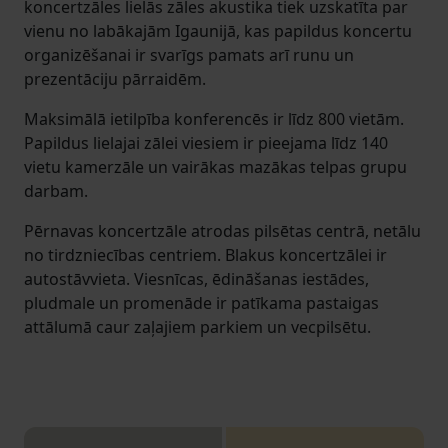
koncertzāles lielās zāles akustika tiek uzskatīta par
vienu no labākajām Igaunijā, kas papildus koncertu
organizēšanai ir svarīgs pamats arī runu un
prezentāciju pārraidēm.
Maksimālā ietilpība konferencēs ir līdz 800 vietām.
Papildus lielajai zālei viesiem ir pieejama līdz 140
vietu kamerzāle un vairākas mazākas telpas grupu
darbam.
Pērnavas koncertzāle atrodas pilsētas centrā, netālu
no tirdzniecības centriem. Blakus koncertzālei ir
autostāvvieta. Viesnīcas, ēdināšanas iestādes,
pludmale un promenāde ir patīkama pastaigas
attālumā caur zaļajiem parkiem un vecpilsētu.