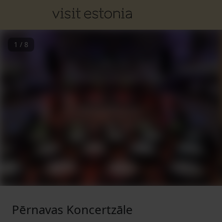
1
/
8
Pērnavas Koncertzāle