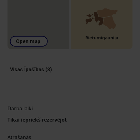
Rietumigaunija
Open map
Visas Īpašības (8)
Darba laiki
Tikai iepriekš rezervējot
Atrašanās