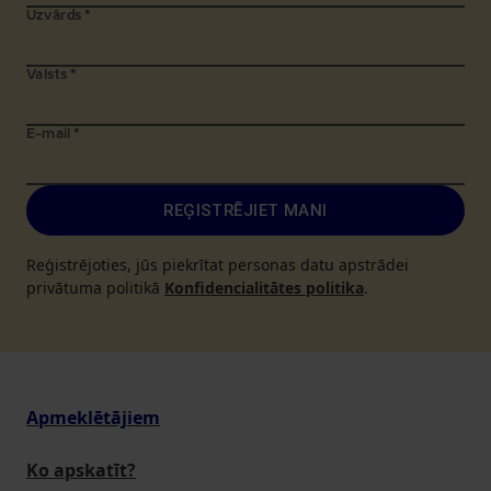
Uzvārds
*
Valsts
*
E-mail
*
REĢISTRĒJIET MANI
Reģistrējoties, jūs piekrītat personas datu apstrādei
privātuma politikā
Konfidencialitātes politika
.
Apmeklētājiem
Ko apskatīt?