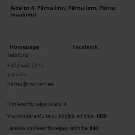
Aida tn 4, Pärnu linn, Pärnu linn, Pärnu
maakond
Homepage
Facebook
Telefons
+372 445 5810
E-pasts
parnu@concert.ee
Konferenču telpu skaits
:
4
Visu konferenču telpu kopējā ietilpība
:
1060
Lielākās konferenču telpas ietilpība
:
800