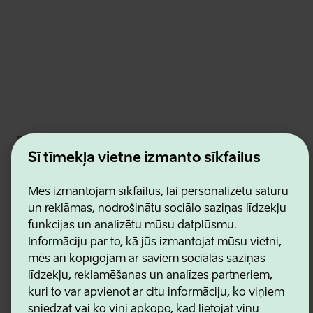
Estonian Business and Innovation Agency
Kontakti
Šī tīmekļa vietne izmanto sīkfailus
Sadarbības partneri
Lietošanas noteikumi
Mēs izmantojam sīkfailus, lai personalizētu saturu
Sīkdatņu un konfidencialitātes politika
un reklāmas, nodrošinātu sociālo saziņas līdzekļu
funkcijas un analizētu mūsu datplūsmu.
Informāciju par to, kā jūs izmantojat mūsu vietni,
mēs arī kopīgojam ar saviem sociālās saziņas
līdzekļu, reklamēšanas un analīzes partneriem,
kuri to var apvienot ar citu informāciju, ko viņiem
sniedzat vai ko viņi apkopo, kad lietojat viņu