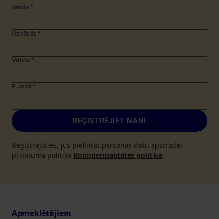
Vārds
*
Uzvārds
*
Valsts
*
E-mail
*
REĢISTRĒJIET MANI
Reģistrējoties, jūs piekrītat personas datu apstrādei
privātuma politikā
Konfidencialitātes politika
.
Apmeklētājiem