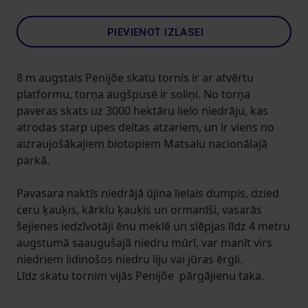
PIEVIENOT IZLASEI
8 m augstais Penijõe skatu tornis ir ar atvērtu
platformu, torņa augšpusē ir soliņi. No torņa
paveras skats uz 3000 hektāru lielo niedrāju, kas
atrodas starp upes deltas atzariem, un ir viens no
aizraujošākajiem biotopiem Matsalu nacionālajā
parkā.
Pavasara naktīs niedrājā ūjina lielais dumpis, dzied
ceru ķauķis, kārklu ķauķis un ormanīši, vasarās
šejienes iedzīvotāji ēnu meklē un slēpjas līdz 4 metru
augstumā saaugušajā niedru mūrī, var manīt virs
niedriem lidinošos niedru liju vai jūras ērgli.
Līdz skatu tornim vijās Penijõe pārgājienu taka.