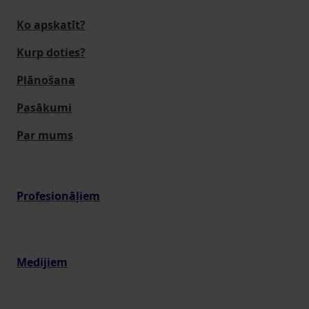
Ko apskatīt?
Kurp doties?
Plānošana
Pasākumi
Par mums
Profesionāļiem
Medijiem