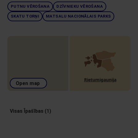
PUTNU VĒROŠANA
DZĪVNIEKU VĒROŠANA
SKATU TORŅI
MATSALU NACIONĀLAIS PARKS
Rietumigaunija
Open map
Visas Īpašības (1)