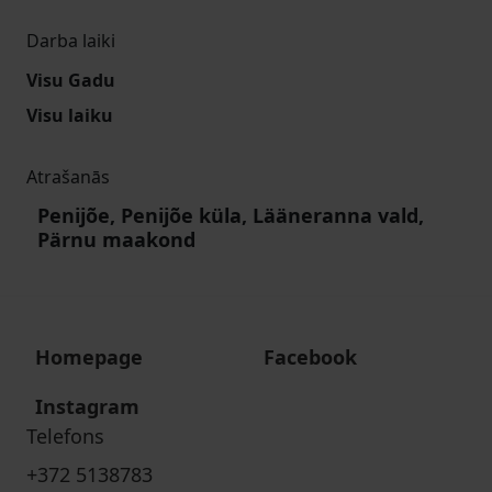
Darba laiki
Visu Gadu
Visu laiku
Atrašanās
Penijõe, Penijõe küla, Lääneranna vald,
Pärnu maakond
Homepage
Facebook
Instagram
Telefons
+372 5138783