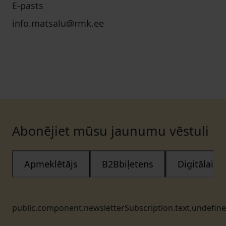
E-pasts
info.matsalu@rmk.ee
Abonējiet mūsu jaunumu vēstuli
Apmeklētājs
B2Bbiļetens
Digitālais
public.component.newsletterSubscription.text.undefin