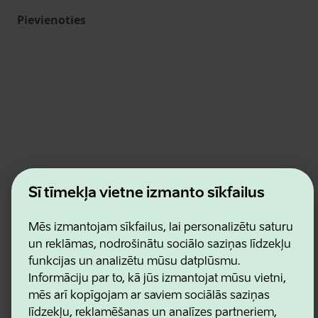
Pievienoties
Estonian Business and Innovation Agency
Šī tīmekļa vietne izmanto sīkfailus
Kontakti
Sadarbības partneri
Lietošanas noteikumi
Mēs izmantojam sīkfailus, lai personalizētu saturu
Sīkdatņu un konfidencialitātes politika
un reklāmas, nodrošinātu sociālo saziņas līdzekļu
funkcijas un analizētu mūsu datplūsmu.
Informāciju par to, kā jūs izmantojat mūsu vietni,
mēs arī kopīgojam ar saviem sociālās saziņas
līdzekļu, reklamēšanas un analīzes partneriem,