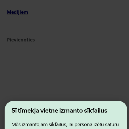
Medijiem
Pievienoties
Estonian Business and Innovation Agency
Šī tīmekļa vietne izmanto sīkfailus
Kontakti
Sadarbības partneri
Lietošanas noteikumi
Mēs izmantojam sīkfailus, lai personalizētu saturu