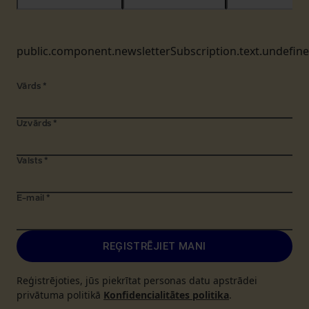
public.component.newsletterSubscription.text.undefin
Vārds
*
Uzvārds
*
Valsts
*
E-mail
*
REĢISTRĒJIET MANI
Reģistrējoties, jūs piekrītat personas datu apstrādei
privātuma politikā
Konfidencialitātes politika
.