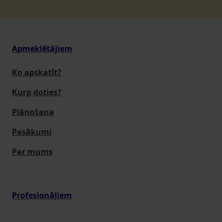
Apmeklētājiem
Ko apskatīt?
Kurp doties?
Plānošana
Pasākumi
Par mums
Profesionāļiem