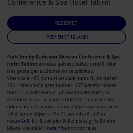
Conference & Spa Hotel Tallinn
REZERVĒT
PIEVIENOT IZLASEI
Park Inn by Radisson Meriton Conference & Spa
Hotel Tallinn
atrodas galvaspilsētas centrā, tikai
īsas pastaigas attālumā no vecpilsētas.
Viesnīcā ir 465 numuri un
suite
numuri, no kuriem
292 ir
standard
klases numuri, 157
superior
klases
numuri, 6
suite
numuri un
Grand
suite
numurs.
Numuru cenā ir iekļautas bufetes tipa brokastis,
ūdens un pirts centra
apmeklējums un trenažieru
zāles apmeklējums. Maltīti var ieturēt mūsu
restorānā
, kurā tiek piedāvāts plašs grila ēdienu
klāsts. Viesnīcā ir
kafejnīca
konditorejas