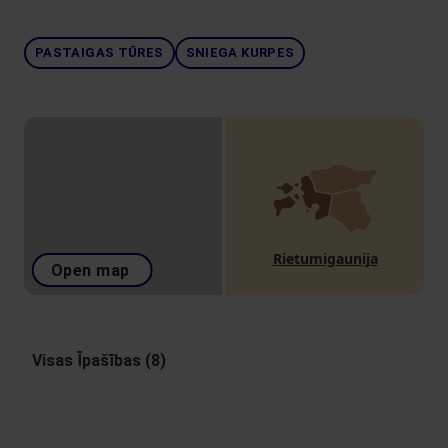
PASTAIGAS TŪRES
SNIEGA KURPES
Rietumigaunija
Open map
Visas Īpašības (8)