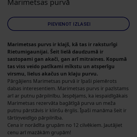
Marimetsas purvā
PIEVIENOT IZLASEI
Marimetsas purvs ir klajš, kā tas ir raksturīgi
Rietumigaunijai. Šeit lielā daudzumā ir
sastopami gan akači, gan arī mitraines. Kopumā
tas viss veido patīkami mīkstu un atsperīgu
virsmu, lielus akačus un klaju purvu.
Pārgājiens Marimetsas purvā ir īpaši piemērots
dabas interesentiem. Marimetsas purvs ir pazīstams
arī ar putnu pārpilnību. Iespējams, ka iespaidīgākais
Marimetsas rezervāta bagātīgā purva un meža
putnu pārstāvis ir klinšu ērglis. Īpaši manāma šeit ir
tārtiņveidīgo pārpilnība.
Cena ir norādīta grupām no 12 cilvēkiem. Jautājiet
cenu arī mazākām grupām!