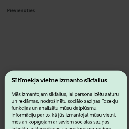
Pievienoties
Estonian Business and Innovation Agency
Šī tīmekļa vietne izmanto sīkfailus
Kontakti
Sadarbības partneri
Lietošanas noteikumi
Mēs izmantojam sīkfailus, lai personalizētu saturu
Sīkdatņu un konfidencialitātes politika
un reklāmas, nodrošinātu sociālo saziņas līdzekļu
funkcijas un analizētu mūsu datplūsmu.
Informāciju par to, kā jūs izmantojat mūsu vietni,
mēs arī kopīgojam ar saviem sociālās saziņas