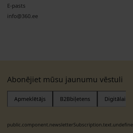
E-pasts
info@360.ee
Abonējiet mūsu jaunumu vēstuli
Apmeklētājs
B2Bbiļetens
Digitālais
public.component.newsletterSubscription.text.undefin