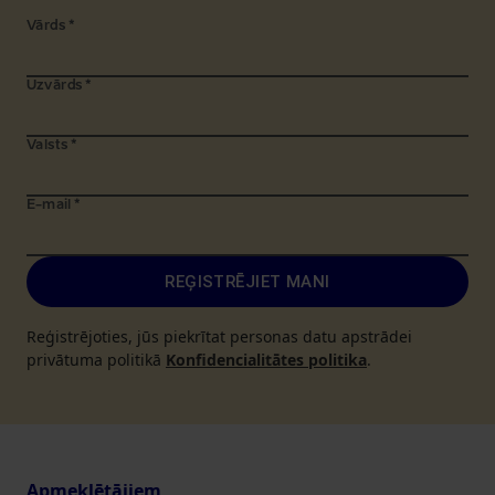
Vārds
*
Uzvārds
*
Valsts
*
E-mail
*
REĢISTRĒJIET MANI
Reģistrējoties, jūs piekrītat personas datu apstrādei
privātuma politikā
Konfidencialitātes politika
.
Apmeklētājiem