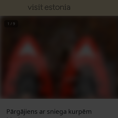
1
/
9
Pārgājiens ar sniega kurpēm