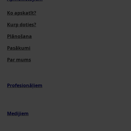
Ko apskatīt?
Kurp doties?
Plānošana
Pasākumi
Par mums
Profesionāļiem
Medijiem