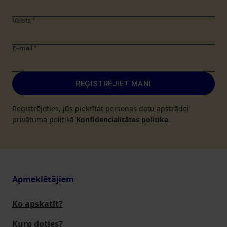
Valsts
*
E-mail
*
REĢISTRĒJIET MANI
Reģistrējoties, jūs piekrītat personas datu apstrādei
privātuma politikā
Konfidencialitātes politika
.
Apmeklētājiem
Ko apskatīt?
Kurp doties?