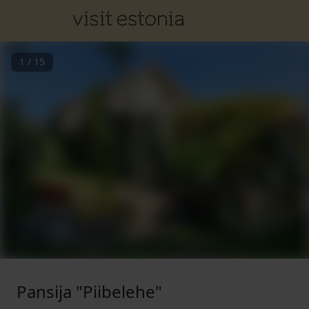
1
/
15
Pansija "Piibelehe"