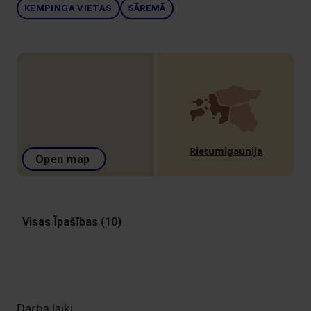
KEMPINGA VIETAS
SĀREMĀ
Rietumigaunija
Open map
Visas Īpašības (10)
Darba laiki