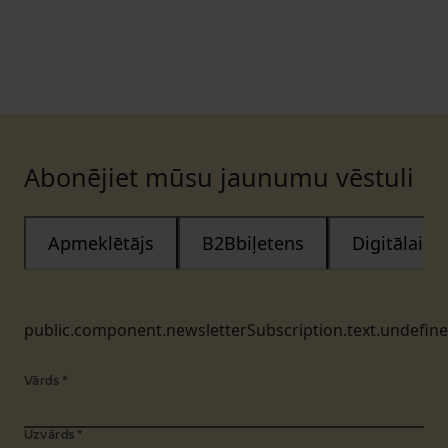
Abonējiet mūsu jaunumu vēstuli
Apmeklētājs
B2Bbiļetens
Digitālais
public.component.newsletterSubscription.text.undefin
Vārds
*
Uzvārds
*