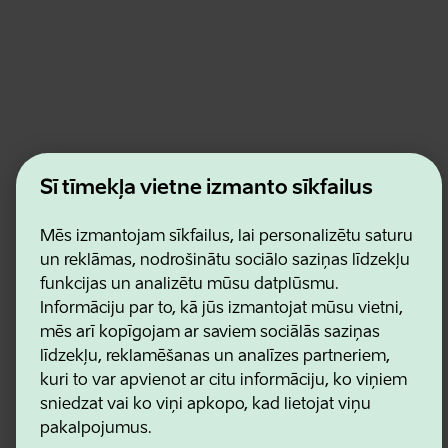
Estonian Business and Innovation Agency
Šī tīmekļa vietne izmanto sīkfailus
Kontakti
Sadarbības partneri
Lietošanas noteikumi
Mēs izmantojam sīkfailus, lai personalizētu saturu
Sīkdatņu un konfidencialitātes politika
un reklāmas, nodrošinātu sociālo saziņas līdzekļu
funkcijas un analizētu mūsu datplūsmu.
Informāciju par to, kā jūs izmantojat mūsu vietni,
mēs arī kopīgojam ar saviem sociālās saziņas
līdzekļu, reklamēšanas un analīzes partneriem,
kuri to var apvienot ar citu informāciju, ko viņiem
sniedzat vai ko viņi apkopo, kad lietojat viņu
pakalpojumus.