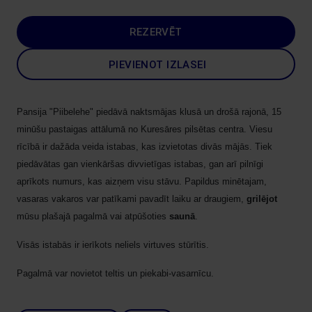
REZERVĒT
PIEVIENOT IZLASEI
Pansija "Piibelehe" piedāvā naktsmājas klusā un drošā rajonā, 15
minūšu pastaigas attālumā no Kuresāres pilsētas centra. Viesu
rīcībā ir dažāda veida istabas, kas izvietotas divās mājās. Tiek
piedāvātas gan vienkāršas divvietīgas istabas, gan arī pilnīgi
aprīkots numurs, kas aizņem visu stāvu. Papildus minētajam,
vasaras vakaros var patīkami pavadīt laiku ar draugiem,
grilējot
mūsu plašajā pagalmā vai atpūšoties
saunā
.
Visās istabās ir ierīkots neliels virtuves stūrītis.
Pagalmā var novietot teltis un piekabi-vasarnīcu.