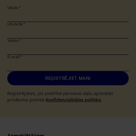
Vārds
*
Uzvārds
*
Valsts
*
E-mail
*
REĢISTRĒJIET MANI
Reģistrējoties, jūs piekrītat personas datu apstrādei
privātuma politikā
Konfidencialitātes politika
.
Apmeklētājiem