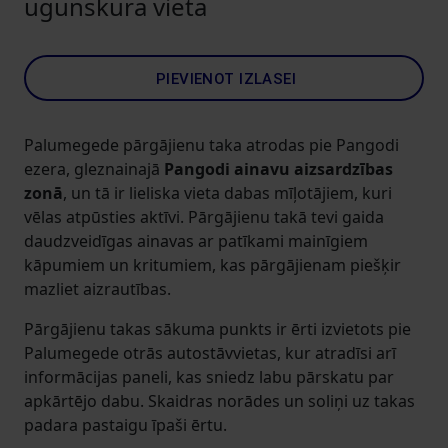
ugunskura vieta
PIEVIENOT IZLASEI
Palumegede pārgājienu taka atrodas pie Pangodi
ezera, gleznainajā
Pangodi ainavu aizsardzības
zonā
, un tā ir lieliska vieta dabas mīļotājiem, kuri
vēlas atpūsties aktīvi. Pārgājienu takā tevi gaida
daudzveidīgas ainavas ar patīkami mainīgiem
kāpumiem un kritumiem, kas pārgājienam piešķir
mazliet aizrautības.
Pārgājienu takas sākuma punkts ir ērti izvietots pie
Palumegede otrās autostāvvietas, kur atradīsi arī
informācijas paneli, kas sniedz labu pārskatu par
apkārtējo dabu. Skaidras norādes un soliņi uz takas
padara pastaigu īpaši ērtu.