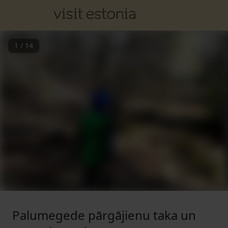
1
/
14
Palumegede pārgājienu taka un