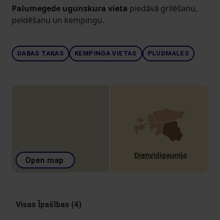
Palumegede ugunskura vieta
piedāvā grilēšanu,
peldēšanu un kempingu.
DABAS TAKAS
KEMPINGA VIETAS
PLUDMALES
Dienvidigaunija
Open map
Visas Īpašības (4)