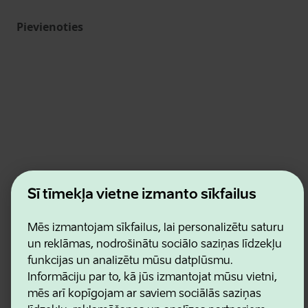
Pievienoties
Estonian Business and Innovation Agency
Šī tīmekļa vietne izmanto sīkfailus
Kontakti
Sadarbības partneri
Lietošanas noteikumi
Mēs izmantojam sīkfailus, lai personalizētu saturu
Sīkdatņu un konfidencialitātes politika
un reklāmas, nodrošinātu sociālo saziņas līdzekļu
funkcijas un analizētu mūsu datplūsmu.
Informāciju par to, kā jūs izmantojat mūsu vietni,
mēs arī kopīgojam ar saviem sociālās saziņas