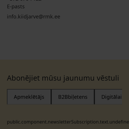
E-pasts
info.kiidjarve@rmk.ee
Abonējiet mūsu jaunumu vēstuli
Apmeklētājs
B2Bbiļetens
Digitālais
public.component.newsletterSubscription.text.undefin