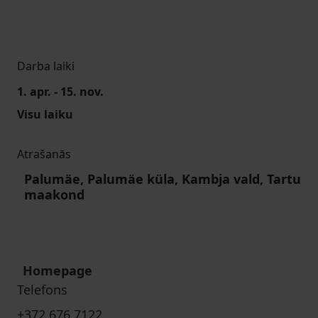
Darba laiki
1. apr. - 15. nov.
Visu laiku
Atrašanās
Palumäe, Palumäe küla, Kambja vald, Tartu
maakond
Homepage
Telefons
+372 676 7122