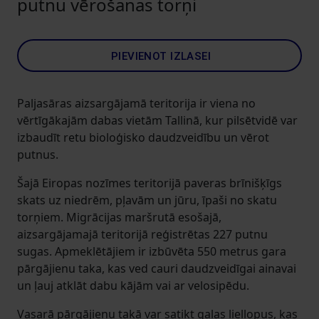
putnu vērošanas torņi
PIEVIENOT IZLASEI
Paljasāras aizsargājamā teritorija ir viena no
vērtīgākajām dabas vietām Tallinā, kur pilsētvidē var
izbaudīt retu bioloģisko daudzveidību un vērot
putnus.
Šajā Eiropas nozīmes teritorijā paveras brīnišķīgs
skats uz niedrēm, pļavām un jūru, īpaši no skatu
torņiem. Migrācijas maršrutā esošajā,
aizsargājamajā teritorijā reģistrētas 227 putnu
sugas. Apmeklētājiem ir izbūvēta 550 metrus gara
pārgājienu taka, kas ved cauri daudzveidīgai ainavai
un ļauj atklāt dabu kājām vai ar velosipēdu.
Vasarā pārgājienu takā var satikt gaļas liellopus, kas