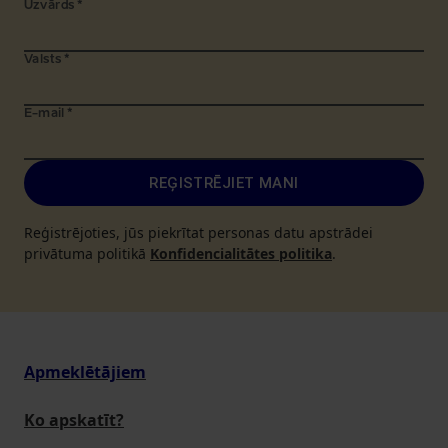
Uzvārds
*
Valsts
*
E-mail
*
REĢISTRĒJIET MANI
Reģistrējoties, jūs piekrītat personas datu apstrādei
privātuma politikā
Konfidencialitātes politika
.
Apmeklētājiem
Ko apskatīt?