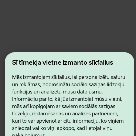
Estonian Business and Innovation Agency
Šī tīmekļa vietne izmanto sīkfailus
Kontakti
Sadarbības partneri
Lietošanas noteikumi
Mēs izmantojam sīkfailus, lai personalizētu saturu
Sīkdatņu un konfidencialitātes politika
un reklāmas, nodrošinātu sociālo saziņas līdzekļu
funkcijas un analizētu mūsu datplūsmu.
Informāciju par to, kā jūs izmantojat mūsu vietni,
mēs arī kopīgojam ar saviem sociālās saziņas
līdzekļu, reklamēšanas un analīzes partneriem,
kuri to var apvienot ar citu informāciju, ko viņiem
sniedzat vai ko viņi apkopo, kad lietojat viņu
pakalpojumus.