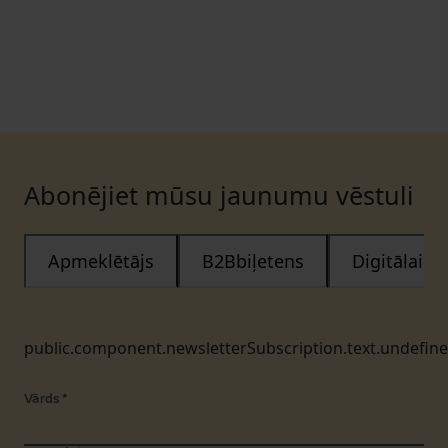
Abonējiet mūsu jaunumu vēstuli
Apmeklētājs
B2Bbiļetens
Digitālais
public.component.newsletterSubscription.text.undefin
Vārds
*