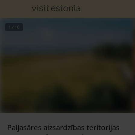
1
/
10
Paljasāres aizsardzības teritorijas