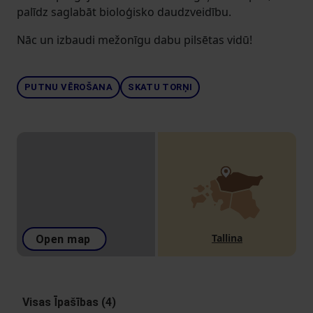
palīdz saglabāt bioloģisko daudzveidību.
Nāc un izbaudi mežonīgu dabu pilsētas vidū!
PUTNU VĒROŠANA
SKATU TORŅI
Tallina
Open map
Visas Īpašības (4)