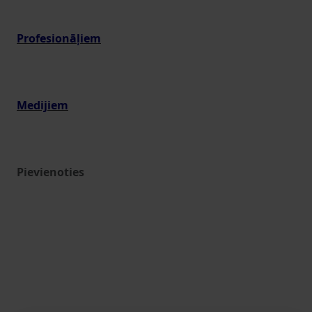
Profesionāļiem
Medijiem
Pievienoties