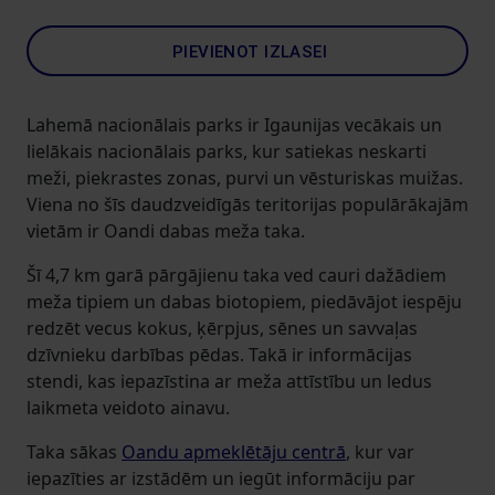
PIEVIENOT IZLASEI
Lahemā nacionālais parks ir Igaunijas vecākais un
lielākais nacionālais parks, kur satiekas neskarti
meži, piekrastes zonas, purvi un vēsturiskas muižas.
Viena no šīs daudzveidīgās teritorijas populārākajām
vietām ir Oandi dabas meža taka.
Šī 4,7 km garā pārgājienu taka ved cauri dažādiem
meža tipiem un dabas biotopiem, piedāvājot iespēju
redzēt vecus kokus, ķērpjus, sēnes un savvaļas
dzīvnieku darbības pēdas. Takā ir informācijas
stendi, kas iepazīstina ar meža attīstību un ledus
laikmeta veidoto ainavu.
Taka sākas
Oandu apmeklētāju centrā
, kur var
iepazīties ar izstādēm un iegūt informāciju par