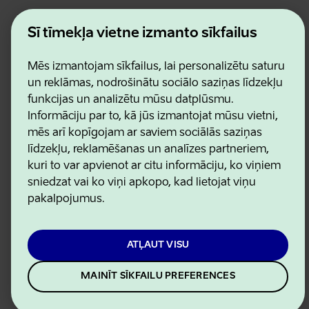
Estonian Business and Innovation Agency
Kontakti
Šī tīmekļa vietne izmanto sīkfailus
Sadarbības partneri
Lietošanas noteikumi
Mēs izmantojam sīkfailus, lai personalizētu saturu
Sīkdatņu un konfidencialitātes politika
un reklāmas, nodrošinātu sociālo saziņas līdzekļu
funkcijas un analizētu mūsu datplūsmu.
Informāciju par to, kā jūs izmantojat mūsu vietni,
mēs arī kopīgojam ar saviem sociālās saziņas
līdzekļu, reklamēšanas un analīzes partneriem,
kuri to var apvienot ar citu informāciju, ko viņiem
sniedzat vai ko viņi apkopo, kad lietojat viņu
pakalpojumus.
ATĻAUT VISU
MAINĪT SĪKFAILU PREFERENCES