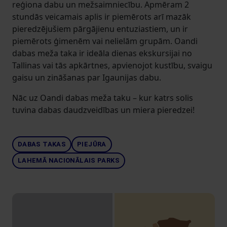
reģiona dabu un mežsaimniecību. Apmēram 2
stundās veicamais aplis ir piemērots arī mazāk
pieredzējušiem pārgājienu entuziastiem, un ir
piemērots ģimenēm vai nelielām grupām. Oandi
dabas meža taka ir ideāla dienas ekskursijai no
Tallinas vai tās apkārtnes, apvienojot kustību, svaigu
gaisu un zināšanas par Igaunijas dabu.
Nāc uz Oandi dabas meža taku – kur katrs solis
tuvina dabas daudzveidības un miera pieredzei!
DABAS TAKAS
PIEJŪRA
LAHEMĀ NACIONĀLAIS PARKS