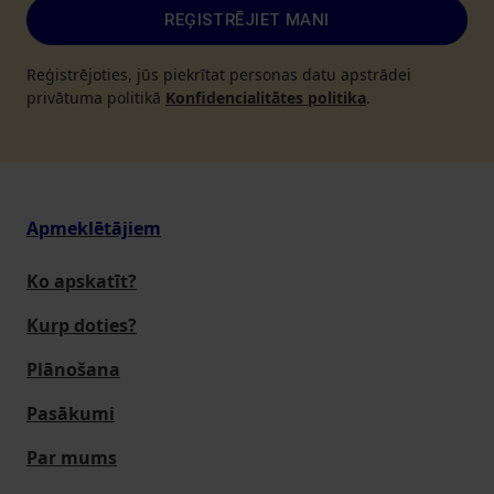
REĢISTRĒJIET MANI
Reģistrējoties, jūs piekrītat personas datu apstrādei
privātuma politikā
Konfidencialitātes politika
.
Apmeklētājiem
Ko apskatīt?
Kurp doties?
Plānošana
Pasākumi
Par mums