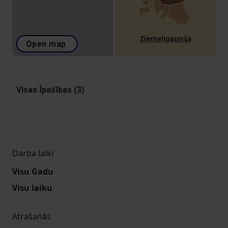
Ziemeļigaunija
Open map
Visas Īpašības (3)
Darba laiki
Visu Gadu
Visu laiku
Atrašanās