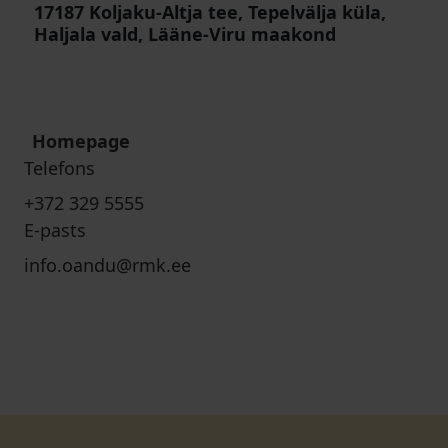
17187 Koljaku-Altja tee, Tepelvälja küla,
Haljala vald, Lääne-Viru maakond
Homepage
Telefons
+372 329 5555
E-pasts
info.oandu@rmk.ee