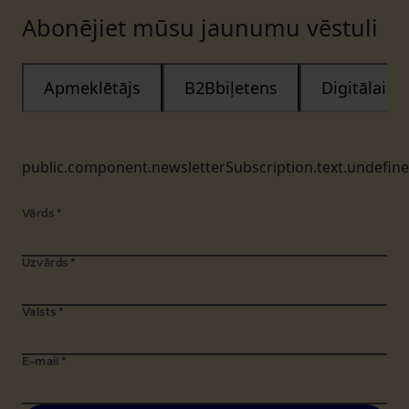
Abonējiet mūsu jaunumu vēstuli
Apmeklētājs
B2Bbiļetens
Digitālais
public.component.newsletterSubscription.text.undefin
Vārds
*
Uzvārds
*
Valsts
*
E-mail
*