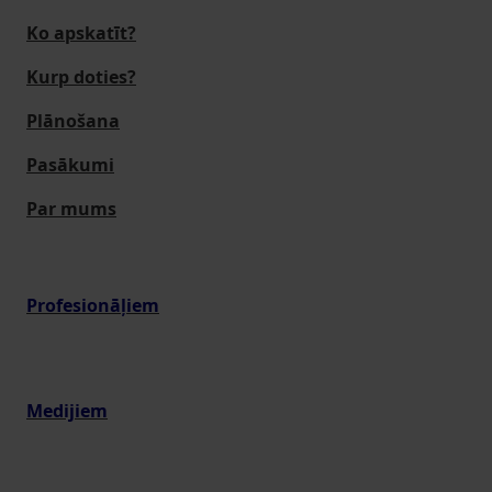
Ko apskatīt?
Kurp doties?
Plānošana
Pasākumi
Par mums
Profesionāļiem
Medijiem