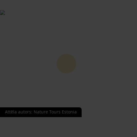
Attēla autors
:
Nature Tours Estonia