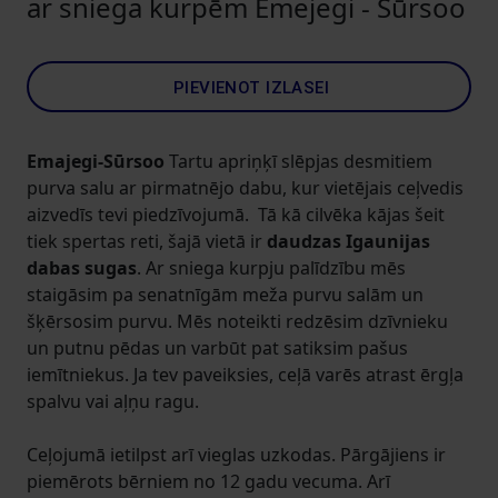
ar sniega kurpēm Emejegi - Sūrsoo
PIEVIENOT IZLASEI
Emajegi-Sūrsoo
Tartu apriņķī slēpjas desmitiem
purva salu ar pirmatnējo dabu, kur vietējais ceļvedis
aizvedīs tevi piedzīvojumā.
Tā kā cilvēka kājas šeit
tiek spertas reti, šajā vietā ir
daudzas
Igaunijas
dabas sugas
. Ar sniega kurpju palīdzību mēs
staigāsim pa senatnīgām meža purvu salām un
šķērsosim purvu. Mēs noteikti redzēsim dzīvnieku
un putnu pēdas un varbūt pat satiksim pašus
iemītniekus. Ja tev paveiksies, ceļā varēs atrast ērgļa
spalvu vai aļņu ragu.
Ceļojumā ietilpst arī vieglas uzkodas. Pārgājiens ir
piemērots bērniem no 12 gadu vecuma. Arī