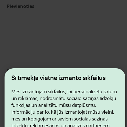
Pievienoties
Estonian Business and Innovation Agency
Kontakti
Šī tīmekļa vietne izmanto sīkfailus
Sadarbības partneri
Lietošanas noteikumi
Mēs izmantojam sīkfailus, lai personalizētu saturu
Sīkdatņu un konfidencialitātes politika
un reklāmas, nodrošinātu sociālo saziņas līdzekļu
funkcijas un analizētu mūsu datplūsmu.
Informāciju par to, kā jūs izmantojat mūsu vietni,
mēs arī kopīgojam ar saviem sociālās saziņas
līdzekļu, reklamēšanas un analīzes partneriem,