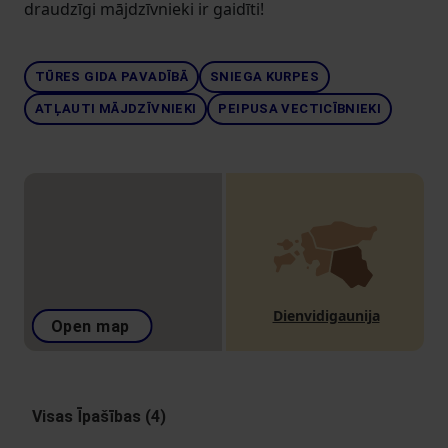
draudzīgi mājdzīvnieki ir gaidīti!
TŪRES GIDA PAVADĪBĀ
SNIEGA KURPES
ATĻAUTI MĀJDZĪVNIEKI
PEIPUSA VECTICĪBNIEKI
Dienvidigaunija
Open map
Visas Īpašības (4)