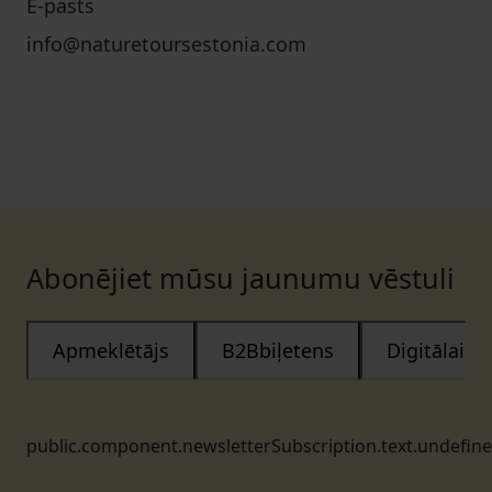
E-pasts
info@naturetoursestonia.com
Abonējiet mūsu jaunumu vēstuli
Apmeklētājs
B2Bbiļetens
Digitālais
public.component.newsletterSubscription.text.undefin