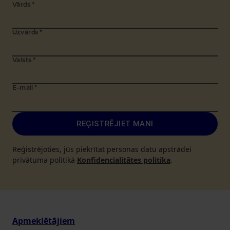
Vārds
*
Uzvārds
*
Valsts
*
E-mail
*
REĢISTRĒJIET MANI
Reģistrējoties, jūs piekrītat personas datu apstrādei
privātuma politikā
Konfidencialitātes politika
.
Apmeklētājiem