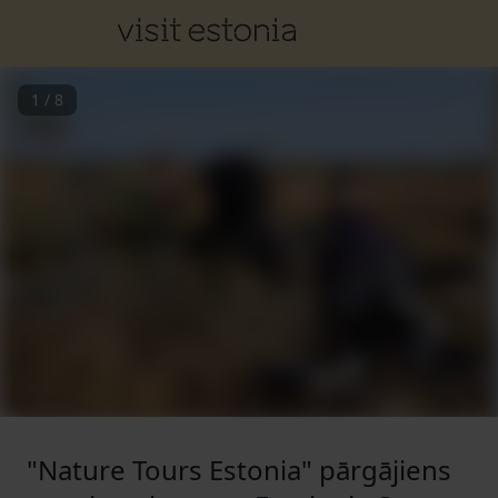
1
/
8
"Nature Tours Estonia" pārgājiens