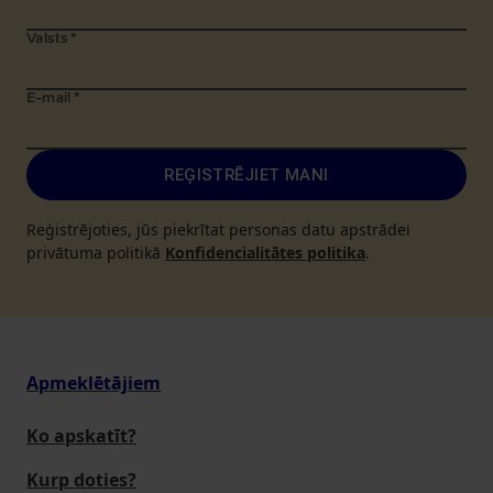
Valsts
*
E-mail
*
REĢISTRĒJIET MANI
Reģistrējoties, jūs piekrītat personas datu apstrādei
privātuma politikā
Konfidencialitātes politika
.
Apmeklētājiem
Ko apskatīt?
Kurp doties?