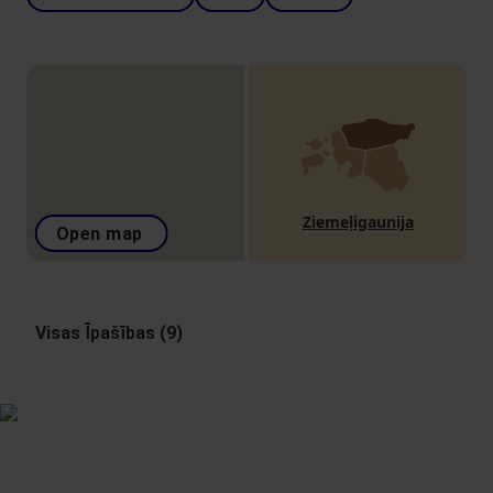
Ziemeļigaunija
Open map
Visas Īpašības (9)