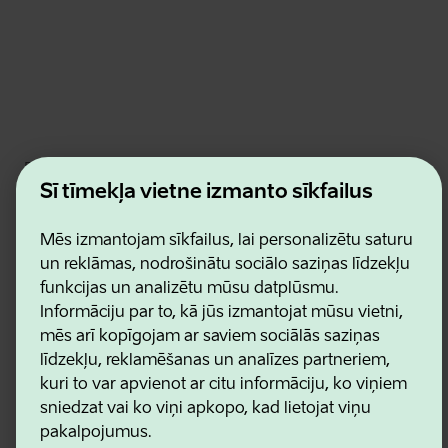
Estonian Business and Innovation Agency
Kontakti
Šī tīmekļa vietne izmanto sīkfailus
Sadarbības partneri
Lietošanas noteikumi
Mēs izmantojam sīkfailus, lai personalizētu saturu
Sīkdatņu un konfidencialitātes politika
un reklāmas, nodrošinātu sociālo saziņas līdzekļu
funkcijas un analizētu mūsu datplūsmu.
Informāciju par to, kā jūs izmantojat mūsu vietni,
mēs arī kopīgojam ar saviem sociālās saziņas
līdzekļu, reklamēšanas un analīzes partneriem,
kuri to var apvienot ar citu informāciju, ko viņiem
sniedzat vai ko viņi apkopo, kad lietojat viņu
pakalpojumus.