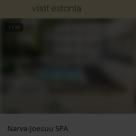
1
/
15
Narva-Joesuu SPA