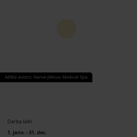
Attēla autors
:
Narva-Jõesuu Medical Spa
Darba laiki
1. janv. - 31. dec.