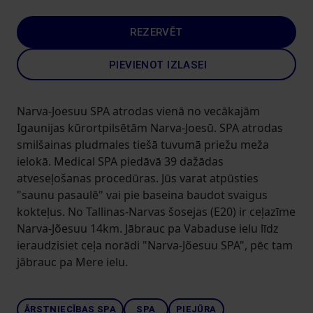
REZERVĒT
PIEVIENOT IZLASEI
Narva-Joesuu SPA atrodas vienā no vecākajām
Igaunijas kūrortpilsētām Narva-Joesū. SPA atrodas
smilšainas pludmales tiešā tuvumā priežu meža
ielokā. Medical SPA piedāvā 39 dažādas
atveseļošanas procedūras. Jūs varat atpūsties
"saunu pasaulē" vai pie baseina baudot svaigus
kokteļus. No Tallinas-Narvas šosejas (E20) ir ceļazīme
Narva-Jõesuu 14km. Jābrauc pa Vabaduse ielu līdz
ieraudzisiet ceļa norādi "Narva-Jõesuu SPA", pēc tam
jābrauc pa Mere ielu.
ĀRSTNIECĪBAS SPA
SPA
PIEJŪRA