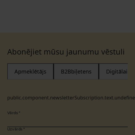
Abonējiet mūsu jaunumu vēstuli
Apmeklētājs
B2Bbiļetens
Digitālais
public.component.newsletterSubscription.text.undefin
Vārds
*
Uzvārds
*