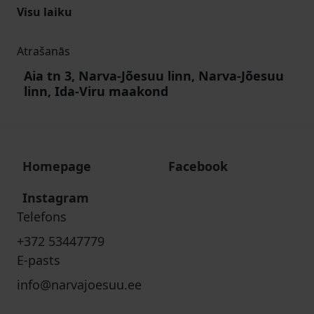
Visu laiku
Atrašanās
Aia tn 3, Narva-Jõesuu linn, Narva-Jõesuu
linn, Ida-Viru maakond
Homepage
Facebook
Instagram
Telefons
+372 53447779
E-pasts
info@narvajoesuu.ee