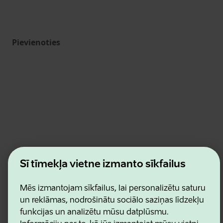
Pievienoties
Estonian Business and Innovation Agency
Šī tīmekļa vietne izmanto sīkfailus
Kontakti
Sadarbības partneri
Lietošanas noteikumi
Mēs izmantojam sīkfailus, lai personalizētu saturu
Sīkdatņu un konfidencialitātes politika
un reklāmas, nodrošinātu sociālo saziņas līdzekļu
funkcijas un analizētu mūsu datplūsmu.