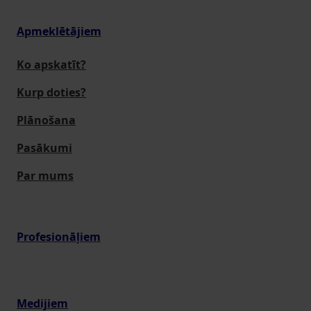
Apmeklētājiem
Ko apskatīt?
Kurp doties?
Plānošana
Pasākumi
Par mums
Profesionāļiem
Medijiem