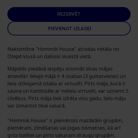
REZERVĒT
PIEVIENOT IZLASEI
Naktsmītne "Hommik House" atrodas netālu no
Otepē klusā un dabiski skaistā vietā.
Mājoklis piedāvā iespēju iznomāt divas mājas
atsevišķi: lielajā mājā ir 4 istabas (3 gultasvietas) un
liela dzīvojamā istaba ar virtuvīti. Pirts māja, kurā ir
sauna un kamīnzāle ar nelielu virtuvīti, var uzņemt 5
cilvēkus. Pirts māja tiek izīrēta visu gadu, lielo māju
var izmantot tikai vasarā.
"Hommik House" ir piemērots mazākām grupām,
piemēram, zīmēšanas vai jogas nometnes, kā arī
grila ballītei un pirts vakaram draugu grupām.