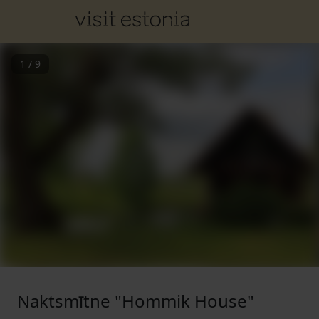
1
/
9
Naktsmītne "Hommik House"