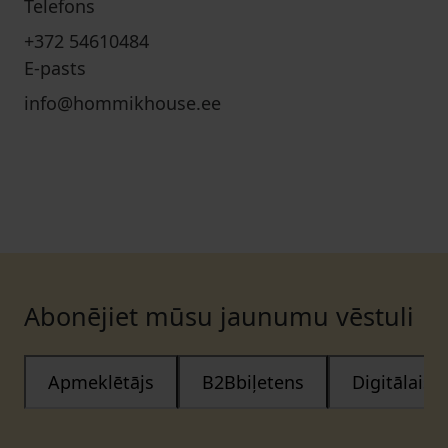
Telefons
+372 54610484
E-pasts
info@hommikhouse.ee
Abonējiet mūsu jaunumu vēstuli
Apmeklētājs
B2Bbiļetens
Digitālais