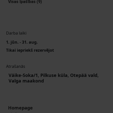
Visas Īpašības (9)
Darba laiki
1. jūn. - 31. aug.
Tikai iepriekš rezervējot
Atrašanās
Väike-Soka/1, Pilkuse küla, Otepää vald,
Valga maakond
Homepage