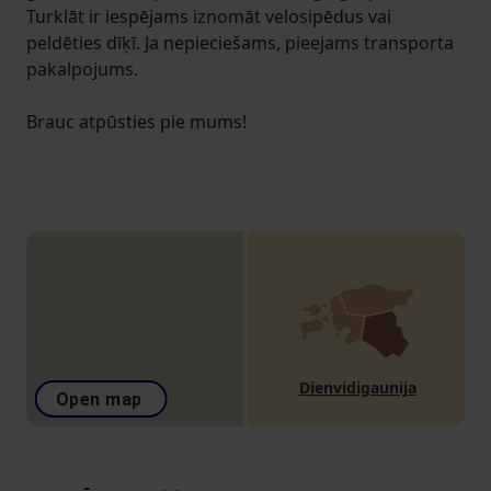
Turklāt ir iespējams iznomāt velosipēdus vai
peldēties dīķī. Ja nepieciešams, pieejams transporta
pakalpojums.
Brauc atpūsties pie mums!
Dienvidigaunija
Open map