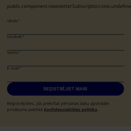
public.component.newsletterSubscription.text.undefin
Vārds
*
Uzvārds
*
Valsts
*
E-mail
*
REĢISTRĒJIET MANI
Reģistrējoties, jūs piekrītat personas datu apstrādei
privātuma politikā
Konfidencialitātes politika
.