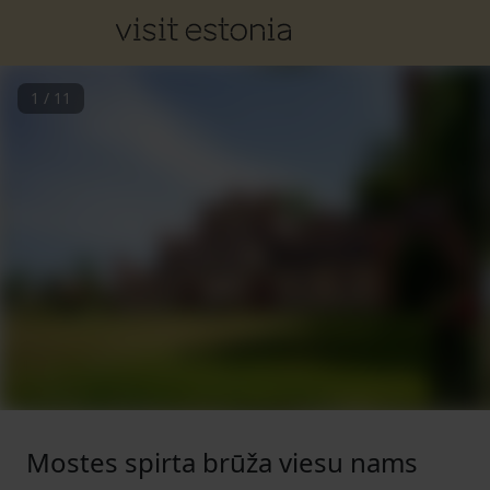
1
/
11
Mostes spirta brūža viesu nams