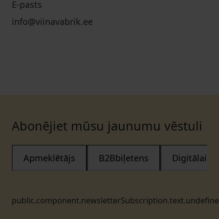
E-pasts
info@viinavabrik.ee
Abonējiet mūsu jaunumu vēstuli
Apmeklētājs
B2Bbiļetens
Digitālais
public.component.newsletterSubscription.text.undefin