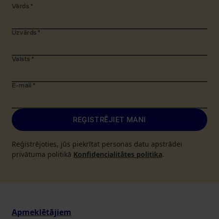
Vārds
*
Uzvārds
*
Valsts
*
E-mail
*
REĢISTRĒJIET MANI
Reģistrējoties, jūs piekrītat personas datu apstrādei
privātuma politikā
Konfidencialitātes politika
.
Apmeklētājiem