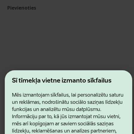
Pievienoties
Estonian Business and Innovation Agency
Šī tīmekļa vietne izmanto sīkfailus
Kontakti
Sadarbības partneri
Lietošanas noteikumi
Mēs izmantojam sīkfailus, lai personalizētu saturu
Sīkdatņu un konfidencialitātes politika
un reklāmas, nodrošinātu sociālo saziņas līdzekļu
funkcijas un analizētu mūsu datplūsmu.
Informāciju par to, kā jūs izmantojat mūsu vietni,
mēs arī kopīgojam ar saviem sociālās saziņas
līdzekļu, reklamēšanas un analīzes partneriem,