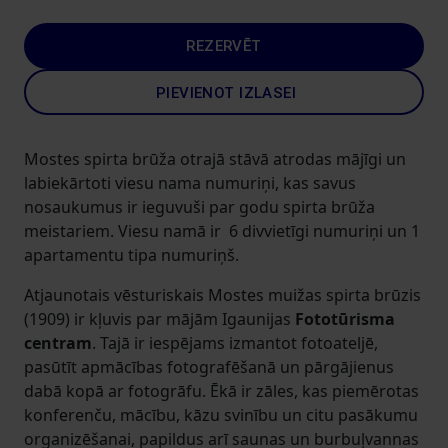
REZERVĒT
PIEVIENOT IZLASEI
Mostes spirta brūža otrajā stāvā atrodas mājīgi un
labiekārtoti viesu nama numuriņi, kas savus
nosaukumus ir ieguvuši par godu spirta brūža
meistariem. Viesu namā ir 6 divvietīgi numuriņi un 1
apartamentu tipa numuriņš.
Atjaunotais vēsturiskais Mostes muižas spirta brūzis
(1909) ir kļuvis par mājām Igaunijas
Fototūrisma
centram
. Tajā ir iespējams izmantot fotoateljē,
pasūtīt apmācības fotografēšanā un pārgājienus
dabā kopā ar fotogrāfu. Ēkā ir zāles, kas piemērotas
konferenču, mācību, kāzu svinību un citu pasākumu
organizēšanai, papildus arī saunas un burbuļvannas