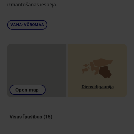
izmantošanas iespēja.
VANA-VÕROMAA
Dienvidigaunija
Open map
Visas Īpašības (15)