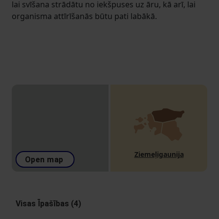
lai svīšana strādātu no iekšpuses uz āru, kā arī, lai
organisma attīrīšanās būtu pati labākā.
Ziemeļigaunija
Open map
Visas Īpašības (4)