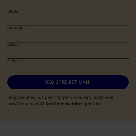
Vārds
*
Uzvārds
*
Valsts
*
E-mail
*
REĢISTRĒJIET MANI
Reģistrējoties, jūs piekrītat personas datu apstrādei
privātuma politikā
Konfidencialitātes politika
.