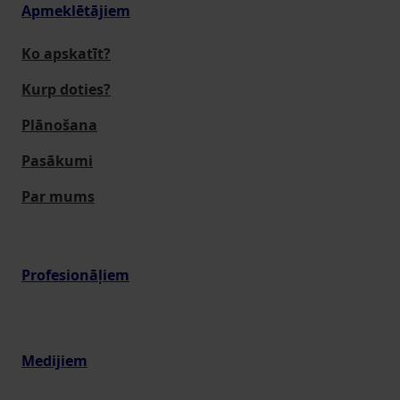
Apmeklētājiem
Ko apskatīt?
Kurp doties?
Plānošana
Pasākumi
Par mums
Profesionāļiem
Medijiem