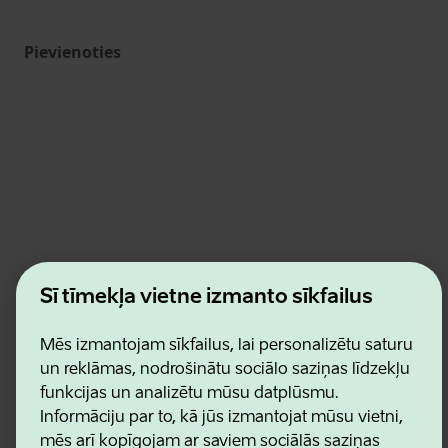
Pievienoties
Estonian Business and Innovation Agency
Šī tīmekļa vietne izmanto sīkfailus
Kontakti
Sadarbības partneri
Lietošanas noteikumi
Mēs izmantojam sīkfailus, lai personalizētu saturu
Sīkdatņu un konfidencialitātes politika
un reklāmas, nodrošinātu sociālo saziņas līdzekļu
funkcijas un analizētu mūsu datplūsmu.
Informāciju par to, kā jūs izmantojat mūsu vietni,
mēs arī kopīgojam ar saviem sociālās saziņas