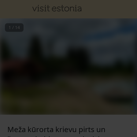
1
/
14
Meža kūrorta krievu pirts un