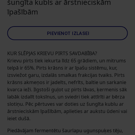
šungīta kubls ar ārstnieciskām
īpašībām
PIEVIENOT IZLASEI
KUR SLĒPJAS KRIEVU PIRTS SAVDABĪBA?
Krievu pirts tiek iekurta līdz 65 grādiem, un mitrums
telpā ir 65%. Pirts krāsns ir ar īpašu sistēmu, kur,
izsviežot garu, izdalās smalkas frakcijas tvaiks. Pirts
krāsns akmeņos ir jadeīts, nefrīts, baltie un sarkanie
kvarca ieži. Ilgstoši guļot uz pirts lāvas, ķermenis sāk
labāk izdalīt toksīnus, un sviedri tiek attīrīti ar bērza
slotiņu. Pēc pērtuves var doties uz šungīta kublu ar
ārstnieciskām īpašībām, aplieties ar aukstu ūdeni vai
ieiet dušā.
Piedāvājam fermentētu šaurlapu ugunspuķes tēju,