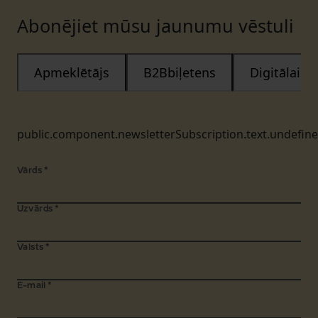
Abonējiet mūsu jaunumu vēstuli
Apmeklētājs
B2Bbiļetens
Digitālais
public.component.newsletterSubscription.text.undefin
Vārds
*
Uzvārds
*
Valsts
*
E-mail
*