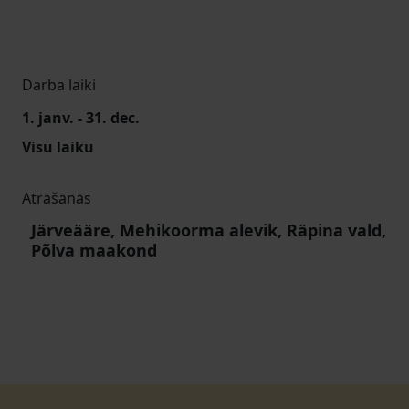
Darba laiki
1. janv. - 31. dec.
Visu laiku
Atrašanās
Järveääre, Mehikoorma alevik, Räpina vald,
Põlva maakond