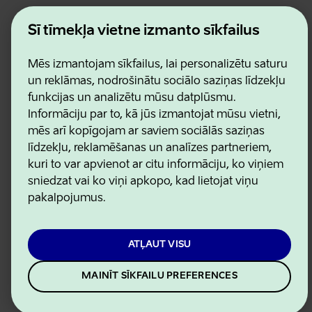
Estonian Business and Innovation Agency
Šī tīmekļa vietne izmanto sīkfailus
Kontakti
Sadarbības partneri
Mēs izmantojam sīkfailus, lai personalizētu saturu
Lietošanas noteikumi
Sīkdatņu un konfidencialitātes politika
un reklāmas, nodrošinātu sociālo saziņas līdzekļu
funkcijas un analizētu mūsu datplūsmu.
Informāciju par to, kā jūs izmantojat mūsu vietni,
mēs arī kopīgojam ar saviem sociālās saziņas
līdzekļu, reklamēšanas un analīzes partneriem,
kuri to var apvienot ar citu informāciju, ko viņiem
sniedzat vai ko viņi apkopo, kad lietojat viņu
pakalpojumus.
ATĻAUT VISU
MAINĪT SĪKFAILU PREFERENCES