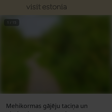
1
/
15
Mehikormas gājēju taciņa un