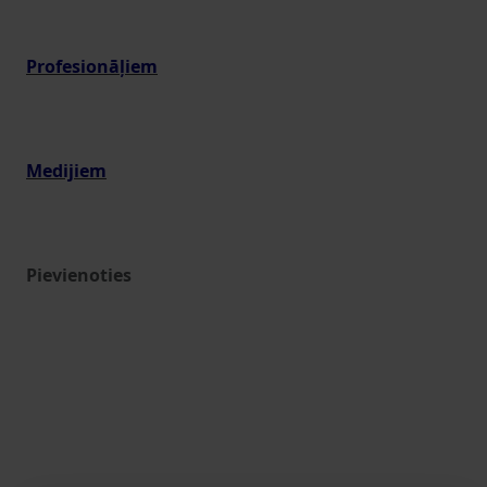
Profesionāļiem
Medijiem
Pievienoties