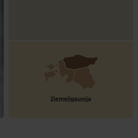
Ziemeļigaunija