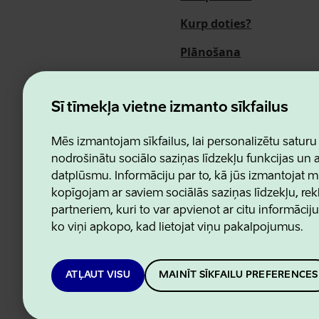
Kurp doties?
Plānošana
Pasākumi
Par mums
Šī tīmekļa vietne izmanto sīkfailus
Mēs izmantojam sīkfailus, lai personalizētu saturu
nodrošinātu sociālo saziņas līdzekļu funkcijas un
datplūsmu. Informāciju par to, kā jūs izmantojat m
Estonian Business and Innovatio
kopīgojam ar saviem sociālās saziņas līdzekļu, re
partneriem, kuri to var apvienot ar citu informācij
ko viņi apkopo, kad lietojat viņu pakalpojumus.
ATĻAUT VISU
MAINĪT SĪKFAILU PREFERENCES