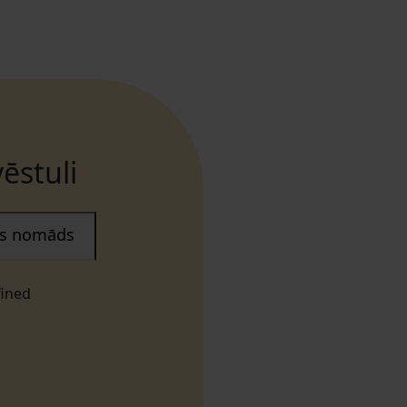
ēstuli
ais nomāds
fined