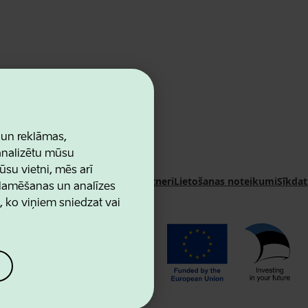
 un reklāmas,
 analizētu mūsu
ūsu vietni, mēs arī
n Agency
Kontakti
Sadarbības partneri
Lietošanas noteikumi
Sīkdat
klamēšanas un analīzes
u, ko viņiem sniedzat vai