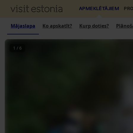
APMEKLĒTĀJIEM
PRO
Mājaslapa
Ko apskatīt?
Kurp doties?
Plānoš
1
/
6