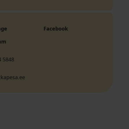
age
Facebook
ram
4 5848
kapesa.ee