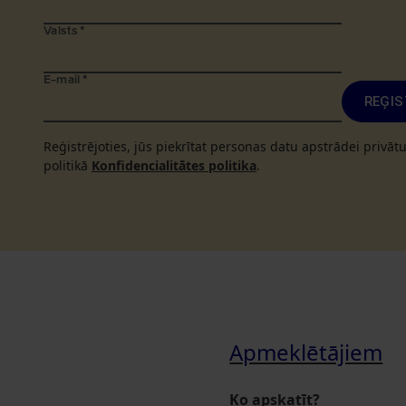
Valsts
*
E-mail
*
REĢIS
Reģistrējoties, jūs piekrītat personas datu apstrādei privā
politikā
Konfidencialitātes politika
.
Apmeklētājiem
Ko apskatīt?