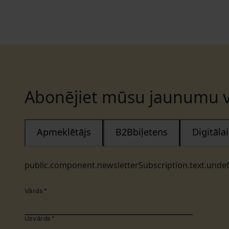
Abonējiet mūsu jaunumu v
Apmeklētājs
B2Bbiļetens
Digitāl
public.component.newsletterSubscription.text.unde
Vārds
*
Uzvārds
*