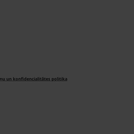
ņu un konfidencialitātes politika