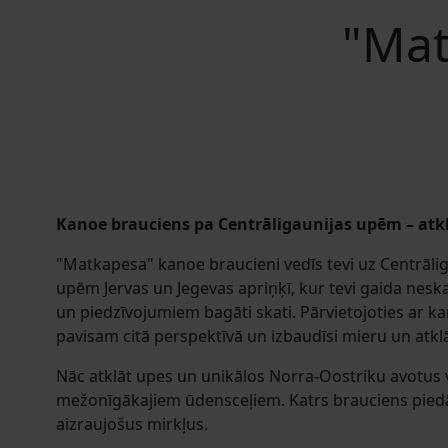
"Mat
Kanoe brauciens pa Centrāligaunijas upēm – atk
"Matkapesa" kanoe braucieni vedīs tevi uz Centrāli
upēm Jervas un Jegevas apriņķī, kur tevi gaida neska
un piedzīvojumiem bagāti skati. Pārvietojoties ar k
pavisam citā perspektīvā un izbaudīsi mieru un atk
Nāc atklāt upes un unikālos Norra-Oostriku avotus 
mežonīgākajiem ūdensceļiem. Katrs brauciens pied
aizraujošus mirkļus.