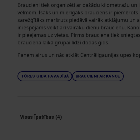
Braucieni tiek organizēti ar dažādu kilometražu un 
vēlmēm. Īsāks un mierīgāks brauciens ir piemērots 
sarežģītāks maršruts piedāvā vairāk atklājumu un akt
ir iespējams veikt arī vairāku dienu braucienu. Kano
ir pieejamas uz vietas. Pirms brauciena tiek sniegtas
brauciena laikā grupai līdzi dodas gids.
Paņem airus un nāc atklāt Centrāligaunijas upes ko
TŪRES GIDA PAVADĪBĀ
BRAUCIENI AR KANOE
Visas Īpašības (4)