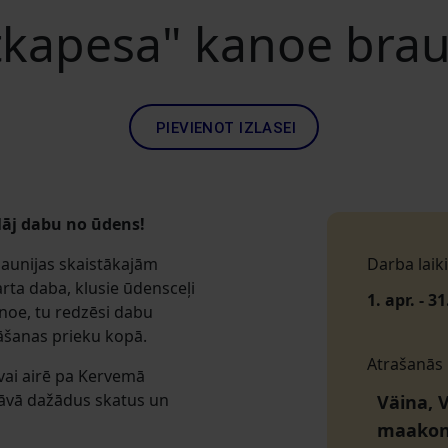
kapesa" kanoe brau
PIEVIENOT IZLASEI
lāj dabu no ūdens!
gaunijas skaistākajām
Darba laiki
rta daba, klusie ūdensceļi
1. apr. - 31
anoe, tu redzēsi dabu
lāšanas prieku kopā.
Atrašanās
vai airē pa Kervemā
āvā dažādus skatus un
Väina, V
maako