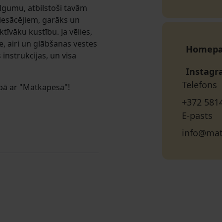
ilgumu, atbilstoši tavām
iesācējiem, garāks un
īvāku kustību. Ja vēlies,
e, airi un glābšanas vestes
Homep
 instrukcijas, un visa
Instag
Telefons
pā ar "Matkapesa"!
+372 581
E-pasts
info@mat