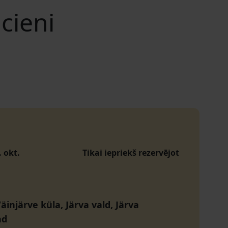
cieni
. okt.
Tikai iepriekš rezervējot
äinjärve küla, Järva vald, Järva
nd