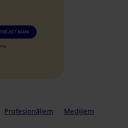
TRĒJIET MANI
tuma
Profesionāļiem
Medijiem