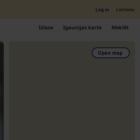
Log in
Latviešu
Izlase
Igaunijas karte
Meklēt
Open map