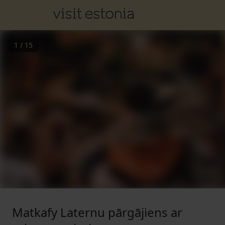
1
/
15
Matkafy Laternu pārgājiens ar