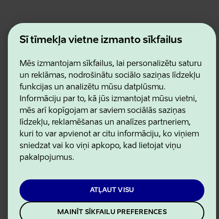
Estonian Business and Innovation Agency
Kontakti
Šī tīmekļa vietne izmanto sīkfailus
Sadarbības partneri
Lietošanas noteikumi
Mēs izmantojam sīkfailus, lai personalizētu saturu
Sīkdatņu un konfidencialitātes politika
un reklāmas, nodrošinātu sociālo saziņas līdzekļu
funkcijas un analizētu mūsu datplūsmu.
Informāciju par to, kā jūs izmantojat mūsu vietni,
mēs arī kopīgojam ar saviem sociālās saziņas
līdzekļu, reklamēšanas un analīzes partneriem,
kuri to var apvienot ar citu informāciju, ko viņiem
sniedzat vai ko viņi apkopo, kad lietojat viņu
pakalpojumus.
ATĻAUT VISU
MAINĪT SĪKFAILU PREFERENCES