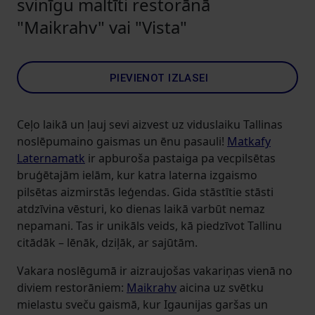
svinīgu maltīti restorānā
"Maikrahv" vai "Vista"
PIEVIENOT IZLASEI
Ceļo laikā un ļauj sevi aizvest uz viduslaiku Tallinas
noslēpumaino gaismas un ēnu pasauli!
Matkafy
Laternamatk
ir apburoša pastaiga pa vecpilsētas
bruģētajām ielām, kur katra laterna izgaismo
pilsētas aizmirstās leģendas. Gida stāstītie stāsti
atdzīvina vēsturi, ko dienas laikā varbūt nemaz
nepamani. Tas ir unikāls veids, kā piedzīvot Tallinu
citādāk – lēnāk, dziļāk, ar sajūtām.
Vakara noslēgumā ir aizraujošas vakariņas vienā no
diviem restorāniem:
Maikrahv
aicina uz svētku
mielastu sveču gaismā, kur Igaunijas garšas un