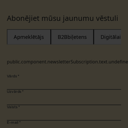
Abonējiet mūsu jaunumu vēstuli
Apmeklētājs
B2Bbiļetens
Digitālais
public.component.newsletterSubscription.text.undefin
Vārds
*
Uzvārds
*
Valsts
*
E-mail
*