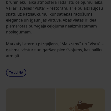
bruņinieku laika atmosfēra rada īstu ceļojumu laikā.
Vai arī izvēlies "Vista" – restorānu ar elpu aizraujošu
skatu uz Rātslaukumu, kur satiekas radošums,
elegance un Igaunijas virtuve. Abas vietas ir ideāli
piemērotas burvīgaja ceļojuma neaizmirstamam
noslēgumam.
Matkafy Laternu pārgājiens, "Maikrahv" un "Vista" –
gaisma, vēsture un garšas: piedzīvojums, kas paliks
atmiņā.
TALLINA