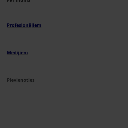
Par mums
Profesionāļiem
Medijiem
Pievienoties