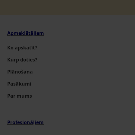
Apmeklētājiem
Ko apskatīt?
Kurp doties?
Plānošana
Pasākumi
Par mums
Profesionāļiem