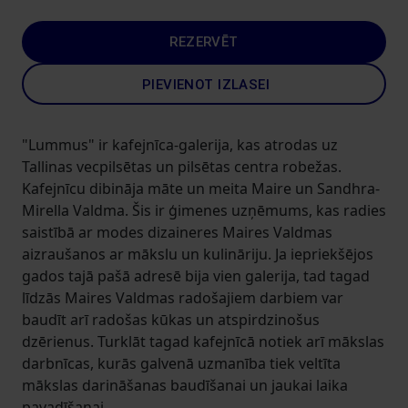
REZERVĒT
PIEVIENOT IZLASEI
"Lummus" ir kafejnīca-galerija, kas atrodas uz
Tallinas vecpilsētas un pilsētas centra robežas.
Kafejnīcu dibināja māte un meita Maire un Sandhra-
Mirella Valdma. Šis ir ģimenes uzņēmums, kas radies
saistībā ar modes dizaineres Maires Valdmas
aizraušanos ar mākslu un kulināriju. Ja iepriekšējos
gados tajā pašā adresē bija vien galerija, tad tagad
līdzās Maires Valdmas radošajiem darbiem var
baudīt arī radošas kūkas un atspirdzinošus
dzērienus. Turklāt tagad kafejnīcā notiek arī mākslas
darbnīcas, kurās galvenā uzmanība tiek veltīta
mākslas darināšanas baudīšanai un jaukai laika
pavadīšanai.