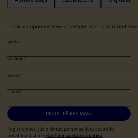
public.component.newsletterSubscription.text.undefin
Vārds
*
Uzvārds
*
Valsts
*
E-mail
*
REĢISTRĒJIET MANI
Reģistrējoties, jūs piekrītat personas datu apstrādei
privātuma politikā
Konfidencialitātes politika
.