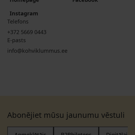
Instagram
Telefons
+372 5669 0443
E-pasts
info@kohviklummus.ee
Abonējiet mūsu jaunumu vēstuli
Apmeklētājs
B2Bbiļetens
Digitālais