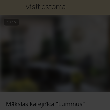
1
/
15
Mākslas kafejnīca "Lummus"