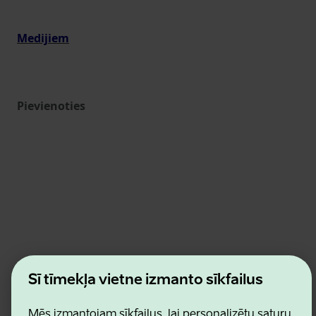
Medijiem
Pievienoties
Estonian Business and Innovation Agency
Šī tīmekļa vietne izmanto sīkfailus
Kontakti
Sadarbības partneri
Lietošanas noteikumi
Mēs izmantojam sīkfailus, lai personalizētu saturu