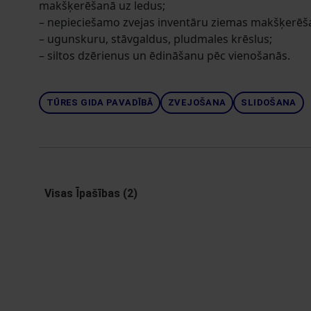
makšķerēšanā uz ledus;
– nepieciešamo zvejas inventāru ziemas makšķerēša
– ugunskuru, stāvgaldus, pludmales krēslus;
– siltos dzērienus un ēdināšanu pēc vienošanās.
TŪRES GIDA PAVADĪBĀ
ZVEJOŠANA
SLIDOŠANA
Visas Īpašības (2)