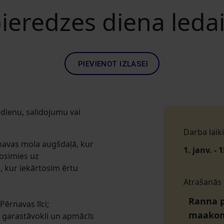
eredzes diena ledain
PIEVIENOT IZLASEI
dienu, salidojumu vai
Darba laiki
rnavas mola augšdaļā, kur
1. janv. - 
dosimies uz
 kur iekārtosim ērtu
Atrašanās
Ranna p
ērnavas līci;
maako
 garastāvokli un apmācīs