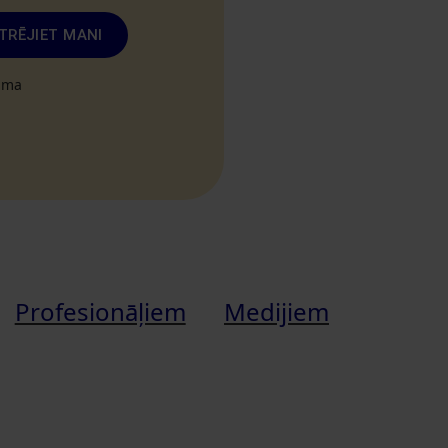
TRĒJIET MANI
tuma
Profesionāļiem
Medijiem