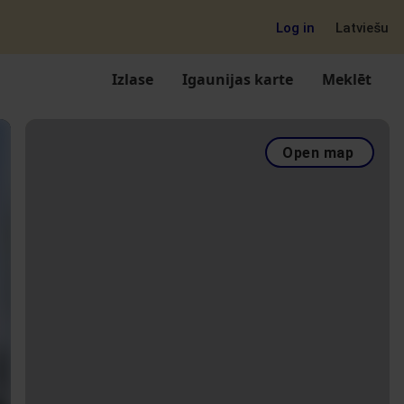
Log in
Latviešu
Izlase
Igaunijas karte
Meklēt
Open map