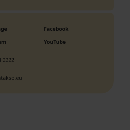
age
Facebook
ram
YouTube
4 2222
atakso.eu