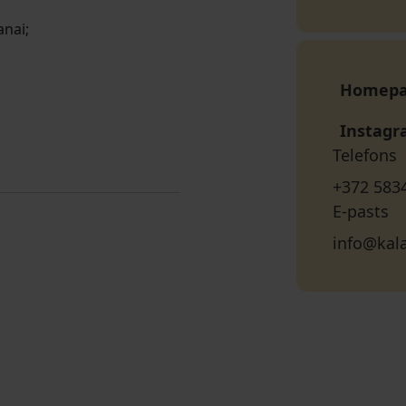
nai;
Homep
Instag
Telefons
+372 583
E-pasts
info@kal