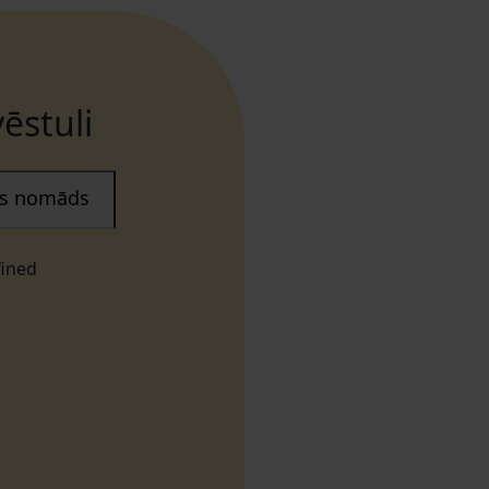
ēstuli
ais nomāds
fined