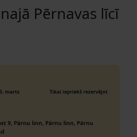
ajā Pērnavas līcī
15. marts
Tikai iepriekš rezervējot
st 9, Pärnu linn, Pärnu linn, Pärnu
nd