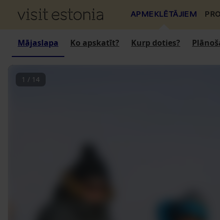
APMEKLĒTĀJIEM
PRO
Mājaslapa
Ko apskatīt?
Kurp doties?
Plānoš
1
/
14