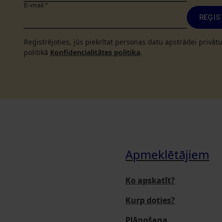
E-mail
*
REĢIS
Reģistrējoties, jūs piekrītat personas datu apstrādei privā
politikā
Konfidencialitātes politika
.
Apmeklētājiem
Ko apskatīt?
Kurp doties?
Plānošana