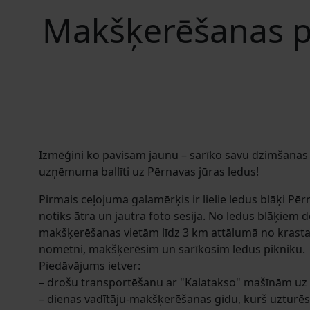
Makšķerēšanas pi
Izmēģini ko pavisam jaunu – sarīko savu dzimšanas 
uzņēmuma ballīti uz Pērnavas jūras ledus!
Pirmais ceļojuma galamērķis ir lielie ledus blāķi Pē
notiks ātra un jautra foto sesija. No ledus blāķiem 
makšķerēšanas vietām līdz 3 km attālumā no krasta,
nometni, makšķerēsim un sarīkosim ledus pikniku.
Piedāvājums ietver:
– drošu transportēšanu ar "Kalatakso" mašīnām uz P
– dienas vadītāju-makšķerēšanas gidu, kurš uzturēs