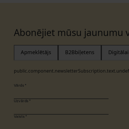
Abonējiet mūsu jaunumu v
Apmeklētājs
B2Bbiļetens
Digitāl
public.component.newsletterSubscription.text.unde
Vārds
*
Uzvārds
*
Valsts
*