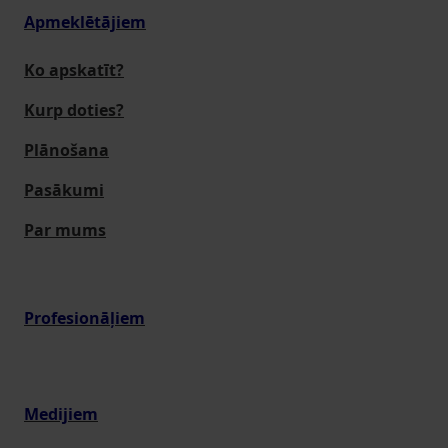
Apmeklētājiem
Ko apskatīt?
Kurp doties?
Plānošana
Pasākumi
Par mums
Profesionāļiem
Medijiem