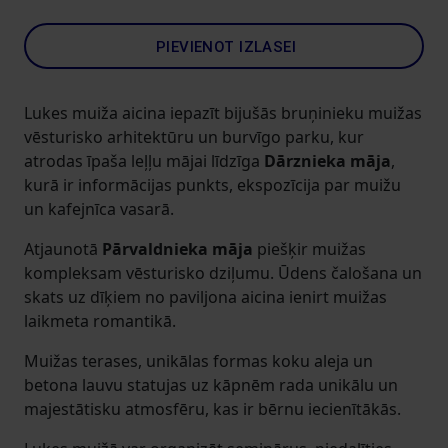
PIEVIENOT IZLASEI
Lukes muiža aicina iepazīt bijušās bruņinieku muižas
vēsturisko arhitektūru un burvīgo parku, kur
atrodas īpaša leļļu mājai līdzīga
Dārznieka māja
,
kurā ir informācijas punkts, ekspozīcija par muižu
un kafejnīca vasarā.
Atjaunotā
Pārvaldnieka māja
piešķir muižas
kompleksam vēsturisko dziļumu. Ūdens čalošana un
skats uz dīķiem no paviljona aicina ienirt muižas
laikmeta romantikā.
Muižas terases, unikālas formas koku aleja un
betona lauvu statujas uz kāpnēm rada unikālu un
majestātisku atmosfēru, kas ir bērnu iecienītākās.