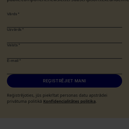
Vārds
*
Uzvārds
*
Valsts
*
E-mail
*
REĢISTRĒJIET MANI
Reģistrējoties, jūs piekrītat personas datu apstrādei
privātuma politikā
Konfidencialitātes politika
.