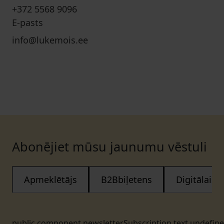
+372 5568 9096
E-pasts
info@lukemois.ee
Abonējiet mūsu jaunumu vēstuli
Apmeklētājs
B2Bbiļetens
Digitālais
public.component.newsletterSubscription.text.undefin