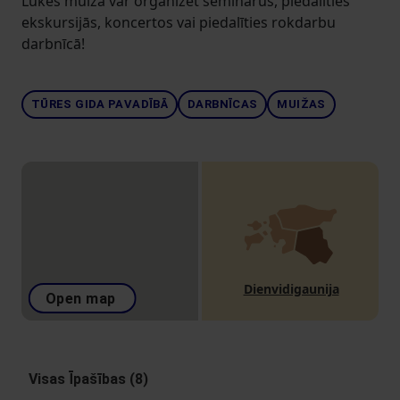
Lukes muižā var organizēt seminārus, piedalīties
ekskursijās, koncertos vai piedalīties rokdarbu
darbnīcā!
TŪRES GIDA PAVADĪBĀ
DARBNĪCAS
MUIŽAS
Dienvidigaunija
Open map
Visas Īpašības (8)