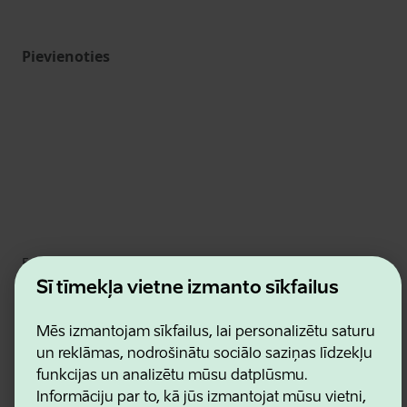
Pievienoties
Estonian Business and Innovation Agency
Kontakti
Šī tīmekļa vietne izmanto sīkfailus
Sadarbības partneri
Lietošanas noteikumi
Mēs izmantojam sīkfailus, lai personalizētu saturu
Sīkdatņu un konfidencialitātes politika
un reklāmas, nodrošinātu sociālo saziņas līdzekļu
funkcijas un analizētu mūsu datplūsmu.
Informāciju par to, kā jūs izmantojat mūsu vietni,