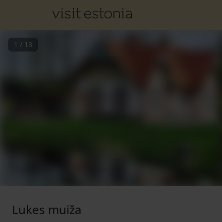
1
/
13
Lukes muiža