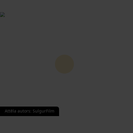
Attēla autors
:
SulgurFilm