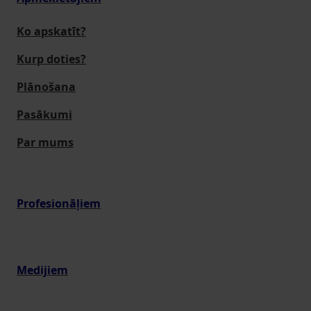
Ko apskatīt?
Kurp doties?
Plānošana
Pasākumi
Par mums
Profesionāļiem
Medijiem