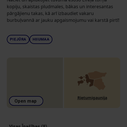
kopiju, skaistas pludmales, bākas un interesantas
pārgājienu takas, kā arī izbaudiet vakaru
burbuļvannā ar jauku apgaismojumu vai karstā pirtī!
PIEJŪRA
HIIUMAA
Rietumigaunija
Open map
Visas Īpašības (8)