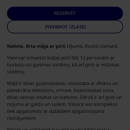
REZERVĒT
PIEVIENOT IZLASEI
Neliela, ērta māja ar pirti
Hījumā, Rootsi ciematā.
Viesi var izmantot baļļas pirti līdz 12 personām ar
burbuļu un gaismas sistēmu, kā arī pirti ar mūzikas
sistēmu.
Mājā ir divas guļamistabas, viesistaba ar dīvānu un
platekrāna televizoru, virtuve, ēdamistabas zona,
divas vannas istabas un balkons. Dārzā ir arī grils un
nojume ar galdu un soliem. Vakarā viss komplekss
tiek apgaismots ar dažādiem apgaismojuma
risinājumiem.
Nāciet un aplūkojiet tuvumā esošo Eifeļa torņa