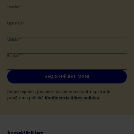
Vārds
*
Uzvārds
*
Valsts
*
E-mail
*
REĢISTRĒJIET MANI
Reģistrējoties, jūs piekrītat personas datu apstrādei
privātuma politikā
Konfidencialitātes politika
.
Apmeklētājiem