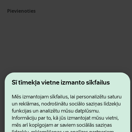
Pievienoties
Estonian Business and Innovation Agency
Šī tīmekļa vietne izmanto sīkfailus
Kontakti
Sadarbības partneri
Lietošanas noteikumi
Mēs izmantojam sīkfailus, lai personalizētu saturu
Sīkdatņu un konfidencialitātes politika
un reklāmas, nodrošinātu sociālo saziņas līdzekļu
funkcijas un analizētu mūsu datplūsmu.
Informāciju par to, kā jūs izmantojat mūsu vietni,
mēs arī kopīgojam ar saviem sociālās saziņas