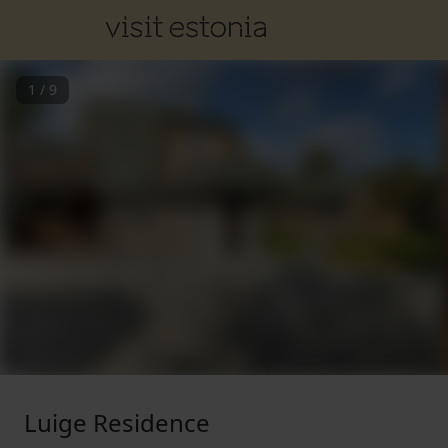
1
/
9
Luige Residence