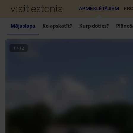
APMEKLĒTĀJIEM
PRO
Mājaslapa
Ko apskatīt?
Kurp doties?
Plānoš
1
/
12