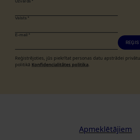
Uzvārds
*
Valsts
*
E-mail
*
REĢIS
Reģistrējoties, jūs piekrītat personas datu apstrādei privā
politikā
Konfidencialitātes politika
.
Apmeklētājiem