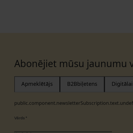
Abonējiet mūsu jaunumu v
Apmeklētājs
B2Bbiļetens
Digitāl
public.component.newsletterSubscription.text.unde
Vārds
*