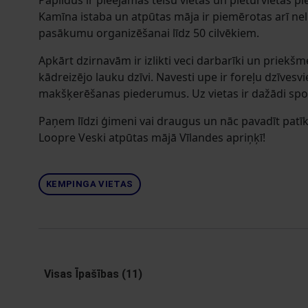
Papildus ir pieejamas telšu vietas un pieturvietas
Kamīna istaba un atpūtas māja ir piemērotas arī nel
pasākumu organizēšanai līdz 50 cilvēkiem.
Apkārt dzirnavām ir izlikti veci darbarīki un priekšm
kādreizējo lauku dzīvi. Navesti upe ir foreļu dzīvesv
makšķerēšanas piederumus. Uz vietas ir dažādi spo
Paņem līdzi ģimeni vai draugus un nāc pavadīt patī
Loopre Veski atpūtas mājā Vīlandes apriņķī!
KEMPINGA VIETAS
Visas Īpašības (11)