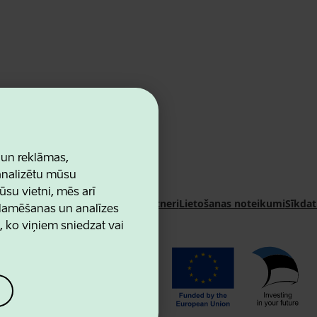
 un reklāmas,
 analizētu mūsu
ūsu vietni, mēs arī
n Agency
Kontakti
Sadarbības partneri
Lietošanas noteikumi
Sīkdat
klamēšanas un analīzes
u, ko viņiem sniedzat vai