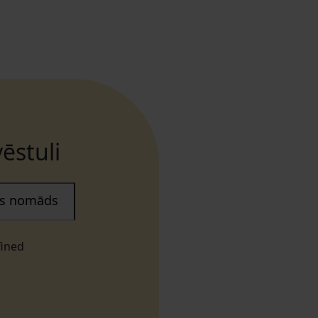
ēstuli
ais nomāds
fined