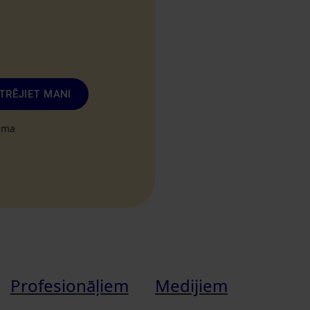
TRĒJIET MANI
tuma
Profesionāļiem
Medijiem