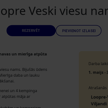
opre Veski viesu n
REZERVĒT
PIEVIENOT IZLASEI
rnavas un mierīga atpūta
Darba laiki
 viesu nams. Bijušās ūdens
1. maijs - 
 Mierīga daba un lauku
ākšanai.
Atrašanās
imenei un 4 kempinga
ir atpūtas māja ar
Loopre-
Viljand