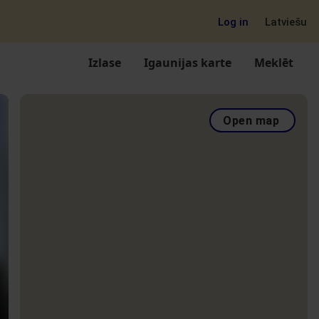
Log in
Latviešu
Izlase
Igaunijas karte
Meklēt
Open map