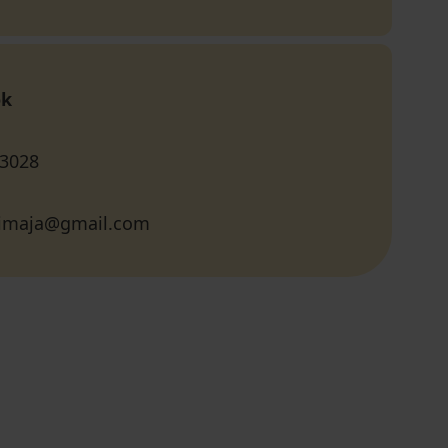
ok
 3028
imaja@gmail.com