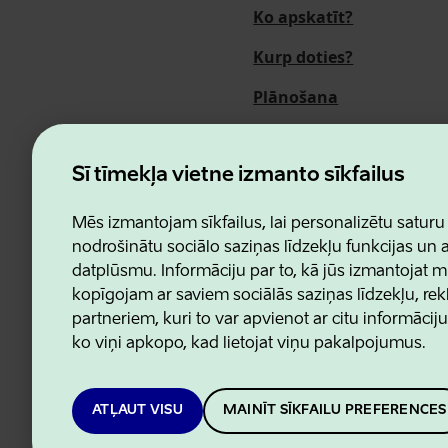
Ko apskatīt?
Kurp doties?
Plānošana
Pasākumi
Par mums
Šī tīmekļa vietne izmanto sīkfailus
Mēs izmantojam sīkfailus, lai personalizētu saturu
nodrošinātu sociālo saziņas līdzekļu funkcijas un
datplūsmu. Informāciju par to, kā jūs izmantojat m
Estonian Business and Innovatio
kopīgojam ar saviem sociālās saziņas līdzekļu, re
partneriem, kuri to var apvienot ar citu informācij
ko viņi apkopo, kad lietojat viņu pakalpojumus.
ATĻAUT VISU
MAINĪT SĪKFAILU PREFERENCES