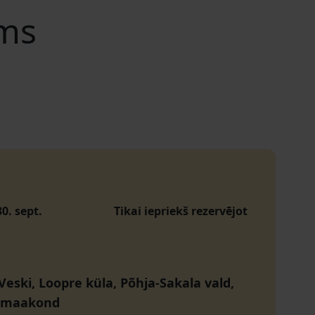
ams
30. sept.
Tikai iepriekš rezervējot
Veski, Loopre küla, Põhja-Sakala vald,
i maakond