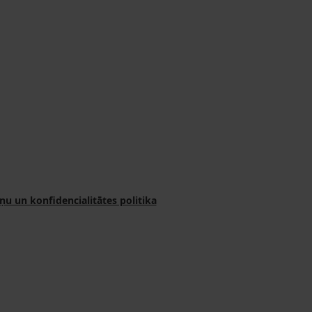
ņu un konfidencialitātes politika