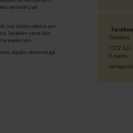
 piekabēm un kemperiem.
ielu semināru vai
eti, kas stāsta stāstus par
Facebo
ieta. Iesakām ņemt līdzi
Telefons
rta piederumi.
+372 522
kamu atpūtu vēsturiskajā
E-pasts
vanapost