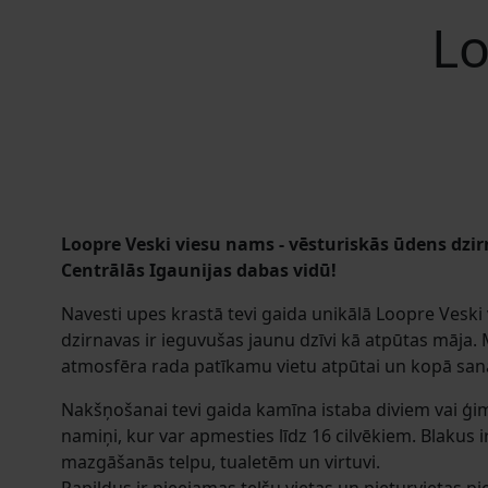
Lo
Loopre Veski viesu nams - vēsturiskās ūdens dzi
Centrālās Igaunijas dabas vidū!
Navesti upes krastā tevi gaida unikālā Loopre Veski
dzirnavas ir ieguvušas jaunu dzīvi kā atpūtas māja.
atmosfēra rada patīkamu vietu atpūtai un kopā san
Nakšņošanai tevi gaida kamīna istaba diviem vai ģ
namiņi, kur var apmesties līdz 16 cilvēkiem. Blakus 
mazgāšanās telpu, tualetēm un virtuvi.