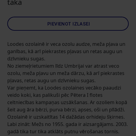
taka
PIEVIENOT IZLASEI
Loodes ozolainē ir veca ozolu audze, meža pļava un
ganības, kā arī piekrastes pļavas un retas augu un
dzīvnieku sugas.
No ziemeļrietumiem līdz Umbrijai var atrast veco
ozolu, meža pļavu un meža dārzu, kā arī piekrastes
pļavas, retas augu un dzīvnieku sugas.
Var pieņemt, ka Loodes ozolaines vecāko paaudzi
veido koki, kas palikuši pēc Pētera I flotes
celtniecības kampaņas uzsākšanas. Ar ozoliem kopā
šeit aug āra bērzi, purva bērzi, apses, oši un pīlādži.
Ozolainē ir uzskaitītas 14 dažādas orhideju šķirnes.
Labi zināt: Mežs no 1955. gada ir aizsargājams. 2003.
gadā tika tur tika atklāts putnu vērošanas tornis.