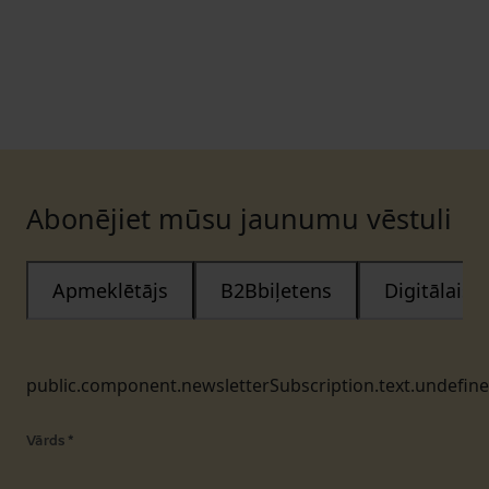
Abonējiet mūsu jaunumu vēstuli
Apmeklētājs
B2Bbiļetens
Digitālais
public.component.newsletterSubscription.text.undefin
Vārds
*