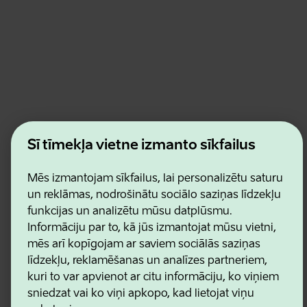
Estonian Business and Innovation Agency
Šī tīmekļa vietne izmanto sīkfailus
Kontakti
Sadarbības partneri
Lietošanas noteikumi
Mēs izmantojam sīkfailus, lai personalizētu saturu
Sīkdatņu un konfidencialitātes politika
un reklāmas, nodrošinātu sociālo saziņas līdzekļu
funkcijas un analizētu mūsu datplūsmu.
Informāciju par to, kā jūs izmantojat mūsu vietni,
mēs arī kopīgojam ar saviem sociālās saziņas
līdzekļu, reklamēšanas un analīzes partneriem,
kuri to var apvienot ar citu informāciju, ko viņiem
sniedzat vai ko viņi apkopo, kad lietojat viņu