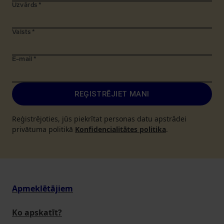
Uzvārds
*
Valsts
*
E-mail
*
REĢISTRĒJIET MANI
Reģistrējoties, jūs piekrītat personas datu apstrādei
privātuma politikā
Konfidencialitātes politika
.
Apmeklētājiem
Ko apskatīt?