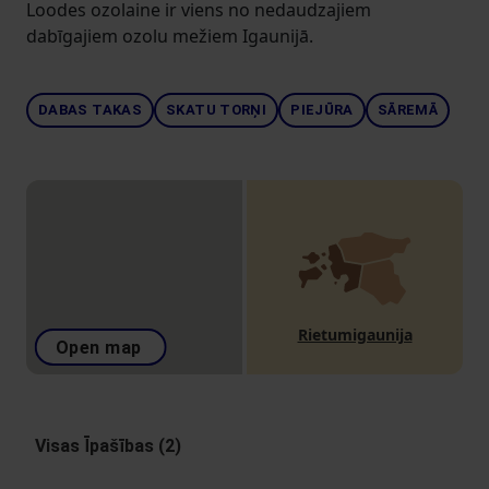
Loodes ozolaine ir viens no nedaudzajiem
dabīgajiem ozolu mežiem Igaunijā.
DABAS TAKAS
SKATU TORŅI
PIEJŪRA
SĀREMĀ
Rietumigaunija
Open map
Visas Īpašības (2)