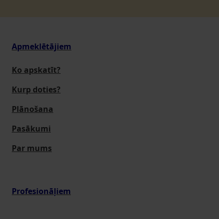
Apmeklētājiem
Ko apskatīt?
Kurp doties?
Plānošana
Pasākumi
Par mums
Profesionāļiem