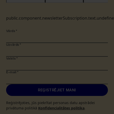
public.component.newsletterSubscription.text.undefin
Vārds
*
Uzvārds
*
Valsts
*
E-mail
*
REĢISTRĒJIET MANI
Reģistrējoties, jūs piekrītat personas datu apstrādei
privātuma politikā
Konfidencialitātes politika
.