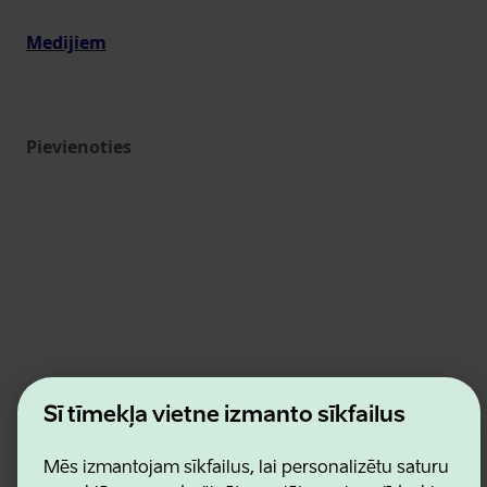
Medijiem
Pievienoties
Estonian Business and Innovation Agency
Šī tīmekļa vietne izmanto sīkfailus
Kontakti
Sadarbības partneri
Lietošanas noteikumi
Mēs izmantojam sīkfailus, lai personalizētu saturu
Sīkdatņu un konfidencialitātes politika