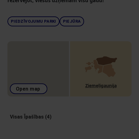
rezervējot, viesus uzņemam visu gadu!
PIEDZĪVOJUMU PARKI
PIEJŪRA
Ziemeļigaunija
Open map
Visas Īpašības (4)