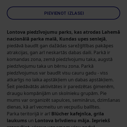
PIEVIENOT IZLASEI
Lontova piedzīvojumu parks, kas atrodas Lahemā
nacionālā parka malā, Kundas upes senlejā
,
piedāvā baudīt gan dažādas sarežģītības pakāpes
atrakcijas, gan arī neskartās dabas daili. Parkā ir
komandas zona, zemā piedzīvojumu taka, augstā
piedzīvojumu taka un bērnu zona. Parkā
piedzīvojumus var baudīt visu cauru gadu - viss
atkarīgs no laika apstākļiem un dabas apstākļiem.
Šeit piedāvātās aktivitātes ir paredzētas ģimenēm,
draugu kompānijām un skolnieku grupām. Pie
mums var organizēt sapulces, seminārus, dzimšanas
dienas, kā arī vecmeitu un vecpuišu ballītes.
Parka teritorijā ir arī
Blücher kafejnīca, grila
laukums
un
Lontova brīvdienu māja. Iepriekš