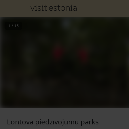
1
/
15
Lontova piedzīvojumu parks