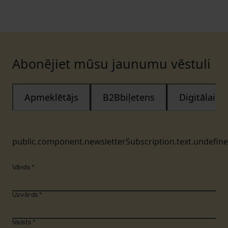
Abonējiet mūsu jaunumu vēstuli
Apmeklētājs
B2Bbiļetens
Digitālais
public.component.newsletterSubscription.text.undefin
Vārds
*
Uzvārds
*
Valsts
*