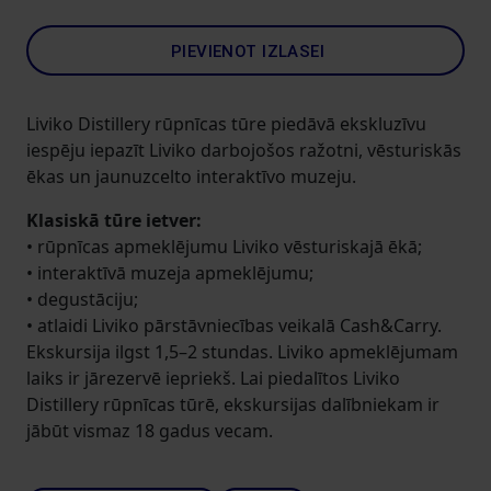
PIEVIENOT IZLASEI
Liviko Distillery rūpnīcas tūre piedāvā ekskluzīvu
iespēju iepazīt Liviko darbojošos ražotni, vēsturiskās
ēkas un jaunuzcelto interaktīvo muzeju.
Klasiskā tūre ietver:
• rūpnīcas apmeklējumu Liviko vēsturiskajā ēkā;
• interaktīvā muzeja apmeklējumu;
• degustāciju;
• atlaidi Liviko pārstāvniecības veikalā Cash&Carry.
Ekskursija ilgst 1,5–2 stundas. Liviko apmeklējumam
laiks ir jārezervē iepriekš. Lai piedalītos Liviko
Distillery rūpnīcas tūrē, ekskursijas dalībniekam ir
jābūt vismaz 18 gadus vecam.