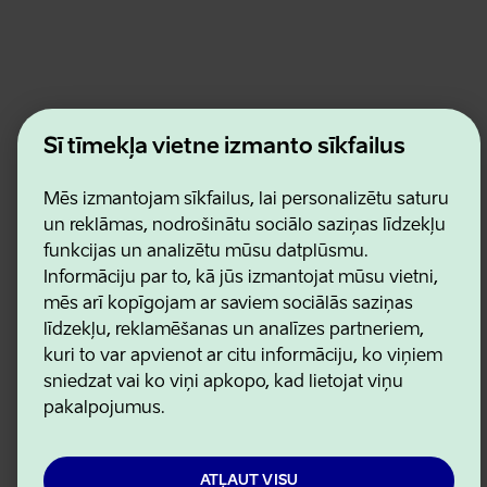
Estonian Business and Innovation Agency
Šī tīmekļa vietne izmanto sīkfailus
Kontakti
Sadarbības partneri
Lietošanas noteikumi
Mēs izmantojam sīkfailus, lai personalizētu saturu
Sīkdatņu un konfidencialitātes politika
un reklāmas, nodrošinātu sociālo saziņas līdzekļu
funkcijas un analizētu mūsu datplūsmu.
Informāciju par to, kā jūs izmantojat mūsu vietni,
mēs arī kopīgojam ar saviem sociālās saziņas
līdzekļu, reklamēšanas un analīzes partneriem,
kuri to var apvienot ar citu informāciju, ko viņiem
sniedzat vai ko viņi apkopo, kad lietojat viņu
pakalpojumus.
ATĻAUT VISU