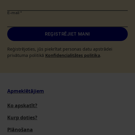
E-mail
*
REĢISTRĒJIET MANI
Reģistrējoties, jūs piekrītat personas datu apstrādei
privātuma politikā
Konfidencialitātes politika
.
Apmeklētājiem
Ko apskatīt?
Kurp doties?
Plānošana