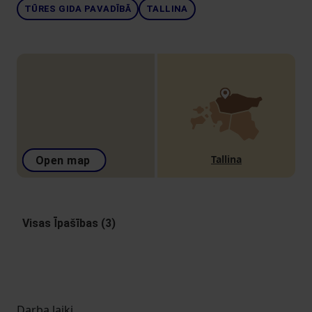
TŪRES GIDA PAVADĪBĀ
TALLINA
Tallina
Open map
Visas Īpašības (3)
Darba laiki