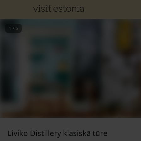
1
/
6
Liviko Distillery klasiskā tūre