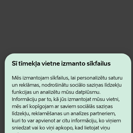
Estonian Business and Innovation Agency
Šī tīmekļa vietne izmanto sīkfailus
Kontakti
Sadarbības partneri
Lietošanas noteikumi
Mēs izmantojam sīkfailus, lai personalizētu saturu
Sīkdatņu un konfidencialitātes politika
un reklāmas, nodrošinātu sociālo saziņas līdzekļu
funkcijas un analizētu mūsu datplūsmu.
Informāciju par to, kā jūs izmantojat mūsu vietni,
mēs arī kopīgojam ar saviem sociālās saziņas
līdzekļu, reklamēšanas un analīzes partneriem,
kuri to var apvienot ar citu informāciju, ko viņiem
sniedzat vai ko viņi apkopo, kad lietojat viņu