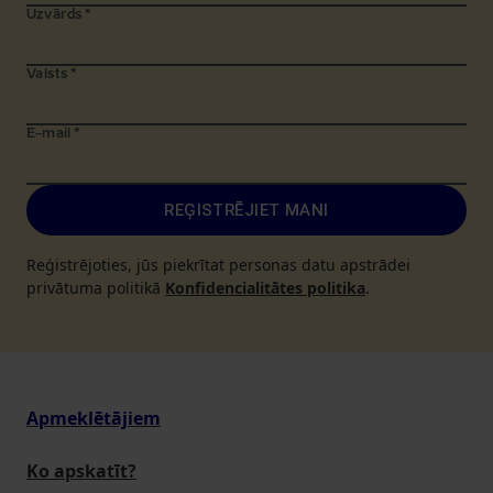
Uzvārds
*
Valsts
*
E-mail
*
REĢISTRĒJIET MANI
Reģistrējoties, jūs piekrītat personas datu apstrādei
privātuma politikā
Konfidencialitātes politika
.
Apmeklētājiem
Ko apskatīt?