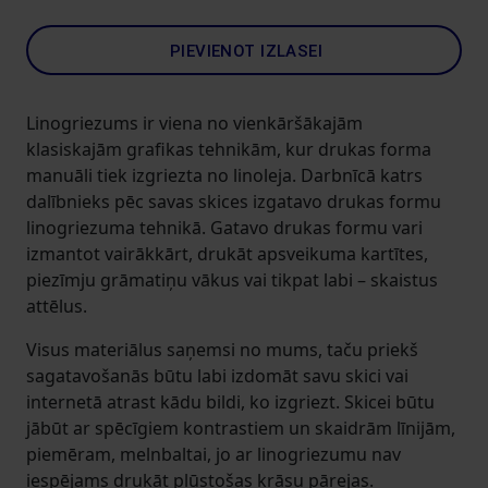
PIEVIENOT IZLASEI
Linogriezums ir viena no vienkāršākajām
klasiskajām grafikas tehnikām, kur drukas forma
manuāli tiek izgriezta no linoleja. Darbnīcā katrs
dalībnieks pēc savas skices izgatavo drukas formu
linogriezuma tehnikā. Gatavo drukas formu vari
izmantot vairākkārt, drukāt apsveikuma kartītes,
piezīmju grāmatiņu vākus vai tikpat labi – skaistus
attēlus.
Visus materiālus saņemsi no mums, taču priekš
sagatavošanās būtu labi izdomāt savu skici vai
internetā atrast kādu bildi, ko izgriezt. Skicei būtu
jābūt ar spēcīgiem kontrastiem un skaidrām līnijām,
piemēram, melnbaltai, jo ar linogriezumu nav
iespējams drukāt plūstošas krāsu pārejas.