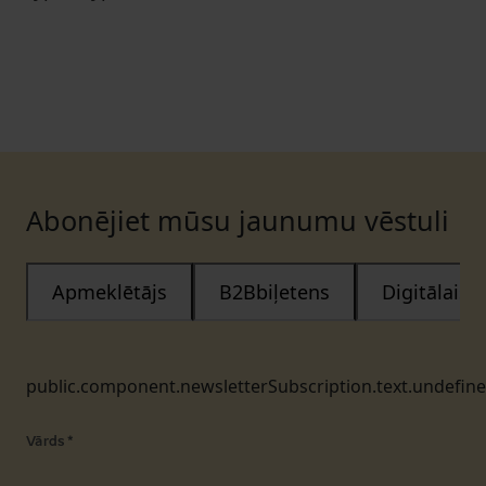
Abonējiet mūsu jaunumu vēstuli
Apmeklētājs
B2Bbiļetens
Digitālais
public.component.newsletterSubscription.text.undefin
Vārds
*