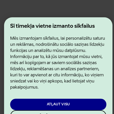
Estonian Business and Innovation Agency
Šī tīmekļa vietne izmanto sīkfailus
Kontakti
Sadarbības partneri
Lietošanas noteikumi
Mēs izmantojam sīkfailus, lai personalizētu saturu
Sīkdatņu un konfidencialitātes politika
un reklāmas, nodrošinātu sociālo saziņas līdzekļu
funkcijas un analizētu mūsu datplūsmu.
Informāciju par to, kā jūs izmantojat mūsu vietni,
mēs arī kopīgojam ar saviem sociālās saziņas
līdzekļu, reklamēšanas un analīzes partneriem,
kuri to var apvienot ar citu informāciju, ko viņiem
sniedzat vai ko viņi apkopo, kad lietojat viņu
pakalpojumus.
ATĻAUT VISU