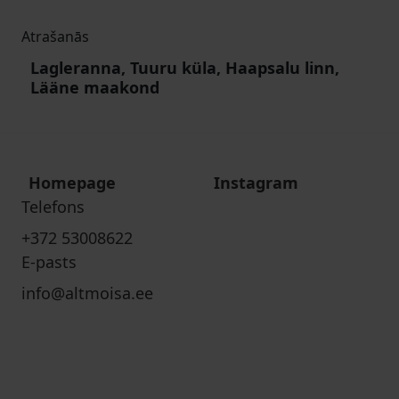
Atrašanās
Lagleranna, Tuuru küla, Haapsalu linn,
Lääne maakond
Homepage
Instagram
Telefons
+372 53008622
E-pasts
info@altmoisa.ee