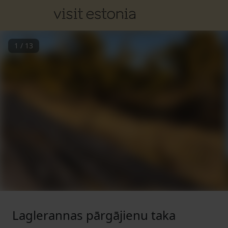
1
/
13
Laglerannas pārgājienu taka