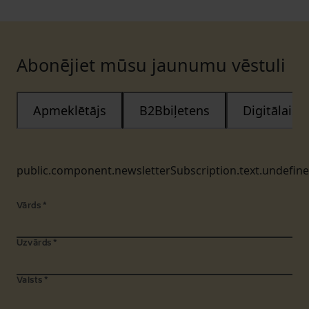
Abonējiet mūsu jaunumu vēstuli
Apmeklētājs
B2Bbiļetens
Digitālais
public.component.newsletterSubscription.text.undefin
Vārds
*
Uzvārds
*
Valsts
*