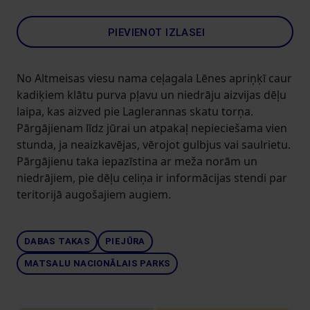
PIEVIENOT IZLASEI
No Altmeisas viesu nama ceļagala Lēnes apriņķī caur
kadiķiem klātu purva pļavu un niedrāju aizvijas dēļu
laipa, kas aizved pie Laglerannas skatu torņa.
Pārgājienam līdz jūrai un atpakaļ nepieciešama vien
stunda, ja neaizkavējas, vērojot gulbjus vai saulrietu.
Pārgājienu taka iepazīstina ar meža norām un
niedrājiem, pie dēļu celiņa ir informācijas stendi par
teritorijā augošajiem augiem.
DABAS TAKAS
PIEJŪRA
MATSALU NACIONĀLAIS PARKS