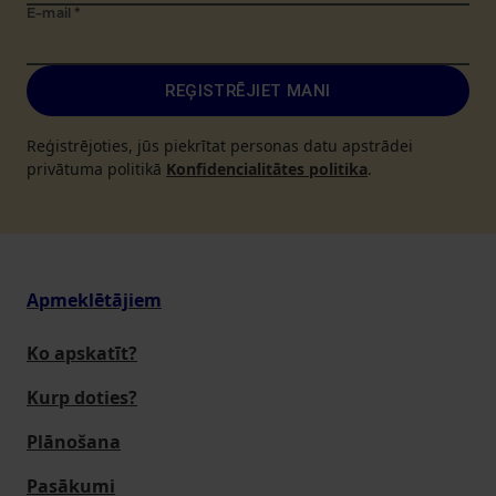
E-mail
*
REĢISTRĒJIET MANI
Reģistrējoties, jūs piekrītat personas datu apstrādei
privātuma politikā
Konfidencialitātes politika
.
Apmeklētājiem
Ko apskatīt?
Kurp doties?
Plānošana
Pasākumi