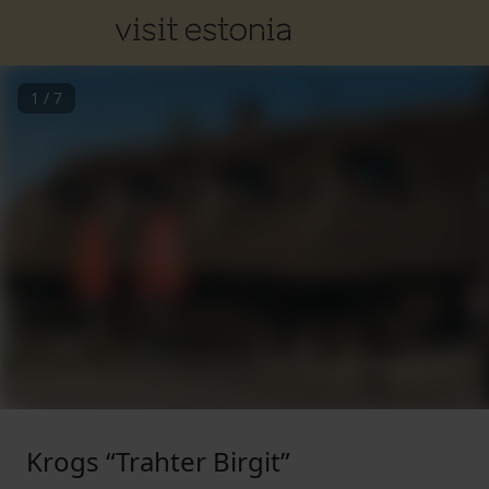
1
/
7
Krogs “Trahter Birgit”