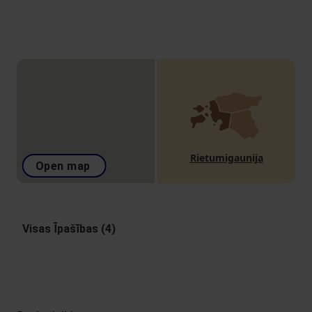
Rietumigaunija
Open map
Visas Īpašības (4)