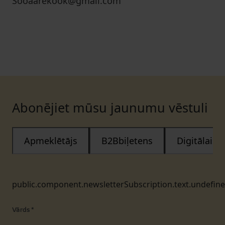
Sooaarekook@gmail.com
Abonējiet mūsu jaunumu vēstuli
Apmeklētājs
B2Bbiļetens
Digitālais
public.component.newsletterSubscription.text.undefin
Vārds
*