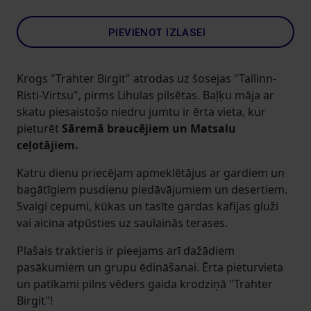
PIEVIENOT IZLASEI
Krogs "Trahter Birgit" atrodas uz šosejas "Tallinn-
Risti-Virtsu", pirms Lihulas pilsētas. Baļķu māja ar
skatu piesaistošo niedru jumtu ir ērta vieta, kur
pieturēt
Sāremā braucējiem un Matsalu
ceļotājiem.
Katru dienu priecējam apmeklētājus ar gardiem un
bagātīgiem pusdienu piedāvājumiem un desertiem.
Svaigi cepumi, kūkas un tasīte gardas kafijas gluži
vai aicina atpūsties uz saulainās terases.
Plašais traktieris ir pieejams arī dažādiem
pasākumiem un grupu ēdināšanai. Ērta pieturvieta
un patīkami pilns vēders gaida krodziņā "Trahter
Birgit"!