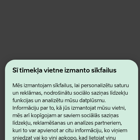
Estonian Business and Innovation Agency
Šī tīmekļa vietne izmanto sīkfailus
Kontakti
Sadarbības partneri
Lietošanas noteikumi
Mēs izmantojam sīkfailus, lai personalizētu saturu
Sīkdatņu un konfidencialitātes politika
un reklāmas, nodrošinātu sociālo saziņas līdzekļu
funkcijas un analizētu mūsu datplūsmu.
Informāciju par to, kā jūs izmantojat mūsu vietni,
mēs arī kopīgojam ar saviem sociālās saziņas
līdzekļu, reklamēšanas un analīzes partneriem,
kuri to var apvienot ar citu informāciju, ko viņiem
sniedzat vai ko viņi apkopo, kad lietojat viņu