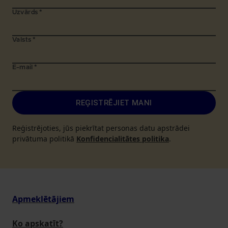
Uzvārds
*
Valsts
*
E-mail
*
REĢISTRĒJIET MANI
Reģistrējoties, jūs piekrītat personas datu apstrādei
privātuma politikā
Konfidencialitātes politika
.
Apmeklētājiem
Ko apskatīt?