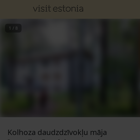
1
/
8
Kolhoza daudzdzīvokļu māja