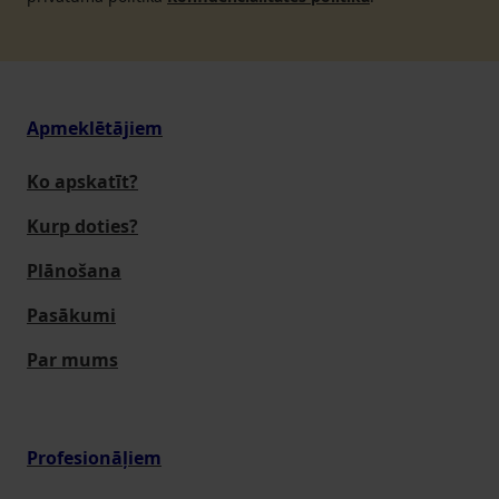
Apmeklētājiem
Ko apskatīt?
Kurp doties?
Plānošana
Pasākumi
Par mums
Profesionāļiem