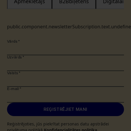
Apmeklētājs
B2Bbiļetens
Digitālais
public.component.newsletterSubscription.text.undefin
Vārds
*
Uzvārds
*
Valsts
*
E-mail
*
REĢISTRĒJIET MANI
Reģistrējoties, jūs piekrītat personas datu apstrādei
privātuma politikā
Konfidencialitātes politika
.