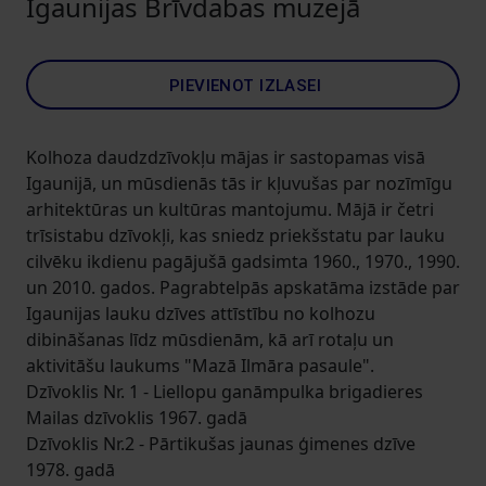
Igaunijas Brīvdabas muzejā
PIEVIENOT IZLASEI
Kolhoza daudzdzīvokļu mājas ir sastopamas visā
Igaunijā, un mūsdienās tās ir kļuvušas par nozīmīgu
arhitektūras un kultūras mantojumu. Mājā ir četri
trīsistabu dzīvokļi, kas sniedz priekšstatu par lauku
cilvēku ikdienu pagājušā gadsimta 1960., 1970., 1990.
un 2010. gados. Pagrabtelpās apskatāma izstāde par
Igaunijas lauku dzīves attīstību no kolhozu
dibināšanas līdz mūsdienām, kā arī rotaļu un
aktivitāšu laukums "Mazā Ilmāra pasaule".
Dzīvoklis Nr. 1 - Liellopu ganāmpulka brigadieres
Mailas dzīvoklis 1967. gadā
Dzīvoklis Nr.2 - Pārtikušas jaunas ģimenes dzīve
1978. gadā