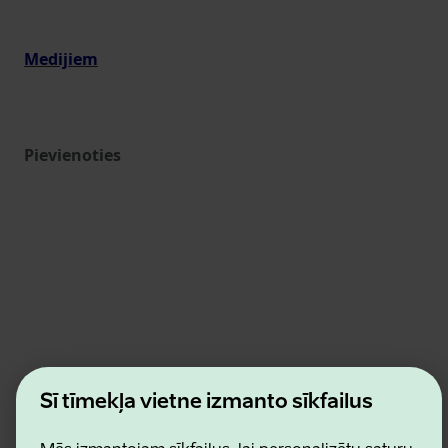
Medijiem
Pievienoties
Estonian Business and Innovation Agency
Šī tīmekļa vietne izmanto sīkfailus
Kontakti
Sadarbības partneri
Lietošanas noteikumi