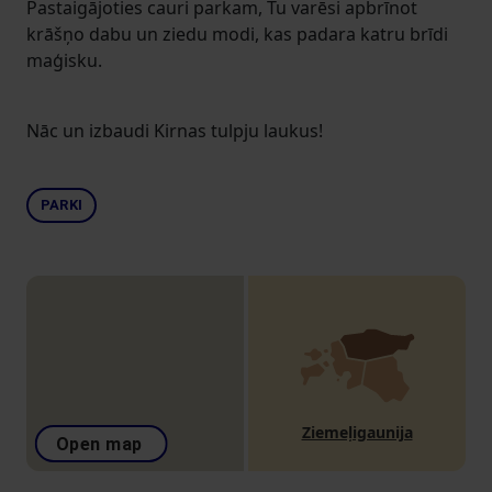
Pastaigājoties cauri parkam, Tu varēsi apbrīnot
krāšņo dabu un ziedu modi, kas padara katru brīdi
maģisku.
Nāc un izbaudi Kirnas tulpju laukus!
PARKI
Ziemeļigaunija
Open map