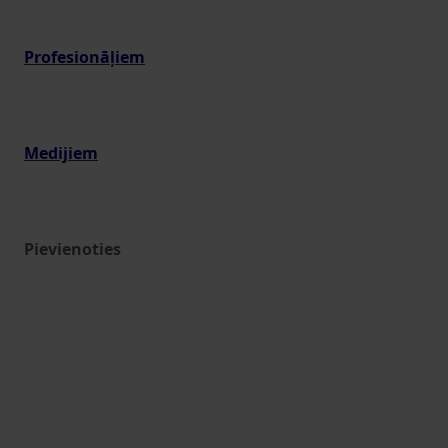
Profesionāļiem
Medijiem
Pievienoties