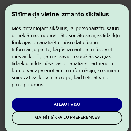
Estonian Business and Innovation Agency
Kontakti
Šī tīmekļa vietne izmanto sīkfailus
Sadarbības partneri
Lietošanas noteikumi
Mēs izmantojam sīkfailus, lai personalizētu saturu
Sīkdatņu un konfidencialitātes politika
un reklāmas, nodrošinātu sociālo saziņas līdzekļu
funkcijas un analizētu mūsu datplūsmu.
Informāciju par to, kā jūs izmantojat mūsu vietni,
mēs arī kopīgojam ar saviem sociālās saziņas
līdzekļu, reklamēšanas un analīzes partneriem,
kuri to var apvienot ar citu informāciju, ko viņiem
sniedzat vai ko viņi apkopo, kad lietojat viņu
pakalpojumus.
ATĻAUT VISU
MAINĪT SĪKFAILU PREFERENCES