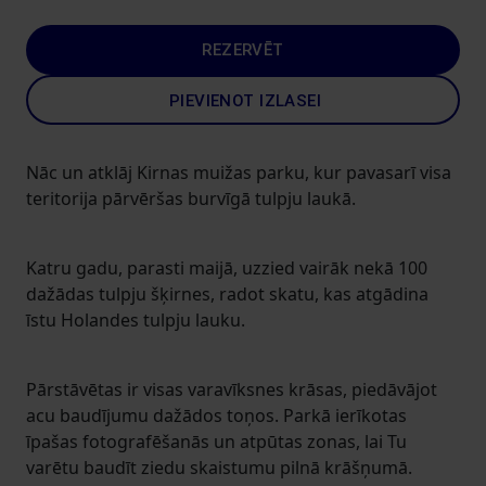
REZERVĒT
PIEVIENOT IZLASEI
Nāc un atklāj Kirnas muižas parku, kur pavasarī visa
teritorija pārvēršas burvīgā tulpju laukā.
Katru gadu, parasti maijā, uzzied vairāk nekā 100
dažādas tulpju šķirnes, radot skatu, kas atgādina
īstu Holandes tulpju lauku.
Pārstāvētas ir visas varavīksnes krāsas, piedāvājot
acu baudījumu dažādos toņos. Parkā ierīkotas
īpašas fotografēšanās un atpūtas zonas, lai Tu
varētu baudīt ziedu skaistumu pilnā krāšņumā.