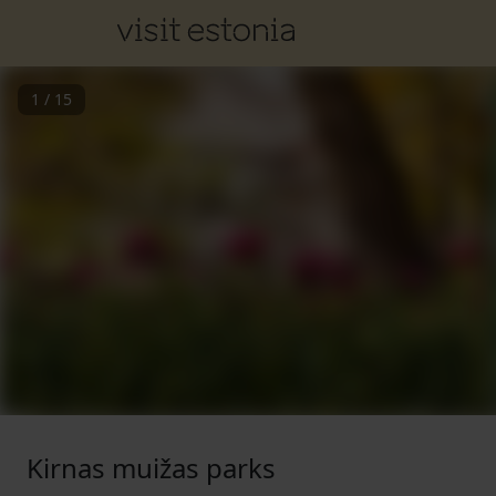
1
/
15
Kirnas muižas parks