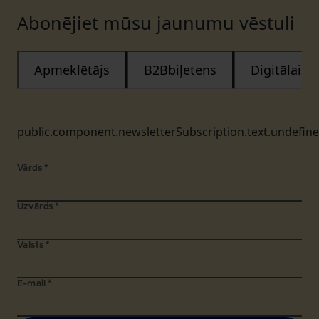
Abonējiet mūsu jaunumu vēstuli
Apmeklētājs
B2Bbiļetens
Digitālais
public.component.newsletterSubscription.text.undefin
Vārds
*
Uzvārds
*
Valsts
*
E-mail
*