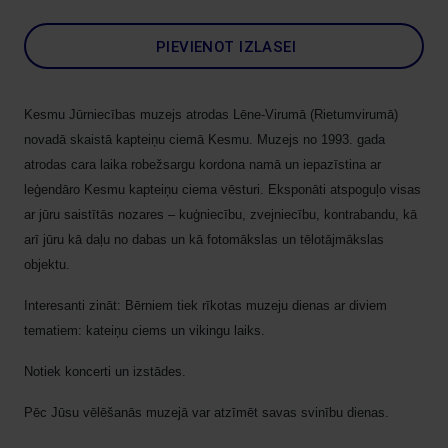
PIEVIENOT IZLASEI
Kesmu Jūrniecības muzejs atrodas Lēne-Virumā (Rietumvirumā)
novadā skaistā kapteiņu ciemā Kesmu. Muzejs no 1993. gada
atrodas cara laika robežsargu kordona namā un iepazīstina ar
leģendāro Kesmu kapteiņu ciema vēsturi. Eksponāti atspoguļo visas
ar jūru saistītās nozares – kuģniecību, zvejniecību, kontrabandu, kā
arī jūru kā daļu no dabas un kā fotomākslas un tēlotājmākslas
objektu.
Interesanti zināt: Bērniem tiek rīkotas muzeju dienas ar diviem
tematiem: kateiņu ciems un vikingu laiks.
Notiek koncerti un izstādes.
Pēc Jūsu vēlēšanās muzejā var atzīmēt savas svinību dienas.