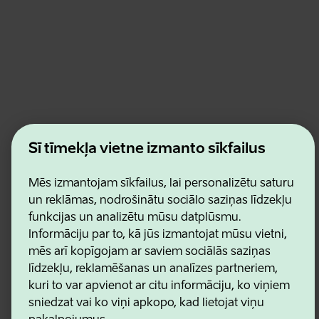
Estonian Business and Innovation Agency
Šī tīmekļa vietne izmanto sīkfailus
Kontakti
Sadarbības partneri
Lietošanas noteikumi
Mēs izmantojam sīkfailus, lai personalizētu saturu
Sīkdatņu un konfidencialitātes politika
un reklāmas, nodrošinātu sociālo saziņas līdzekļu
funkcijas un analizētu mūsu datplūsmu.
Informāciju par to, kā jūs izmantojat mūsu vietni,
mēs arī kopīgojam ar saviem sociālās saziņas
līdzekļu, reklamēšanas un analīzes partneriem,
kuri to var apvienot ar citu informāciju, ko viņiem
sniedzat vai ko viņi apkopo, kad lietojat viņu