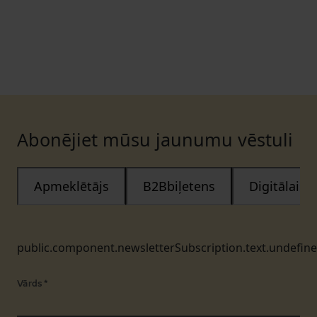
Abonējiet mūsu jaunumu vēstuli
Apmeklētājs
B2Bbiļetens
Digitālais
public.component.newsletterSubscription.text.undefin
Vārds
*