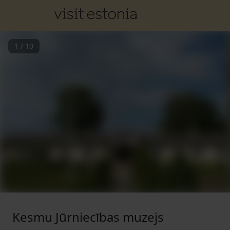
1
/
10
Kesmu Jūrniecības muzejs