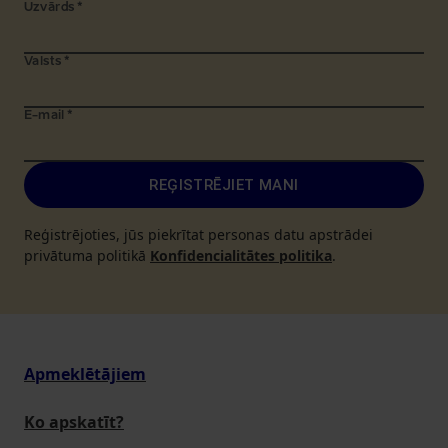
Uzvārds
*
Valsts
*
E-mail
*
REĢISTRĒJIET MANI
Reģistrējoties, jūs piekrītat personas datu apstrādei
privātuma politikā
Konfidencialitātes politika
.
Apmeklētājiem
Ko apskatīt?