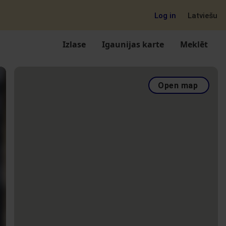
Log in
Latviešu
Izlase
Igaunijas karte
Meklēt
Open map