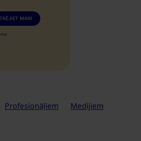
TRĒJIET MANI
tuma
Profesionāļiem
Medijiem