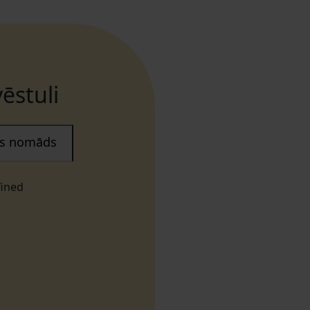
ēstuli
ais nomāds
fined