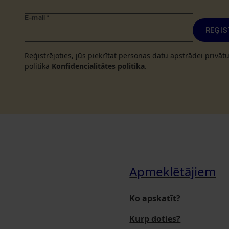
E-mail
*
REĢIS
Reģistrējoties, jūs piekrītat personas datu apstrādei privā
politikā
Konfidencialitātes politika
.
Apmeklētājiem
Ko apskatīt?
Kurp doties?