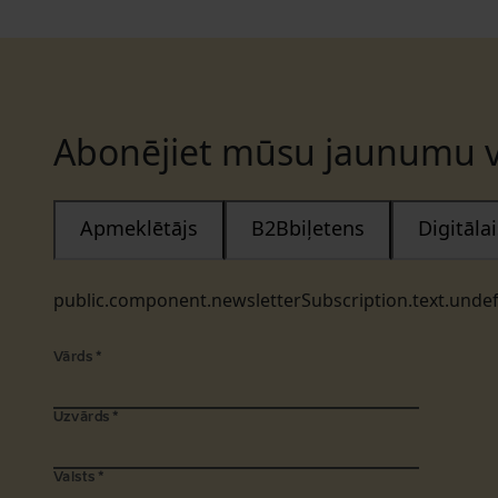
Abonējiet mūsu jaunumu v
Apmeklētājs
B2Bbiļetens
Digitāl
public.component.newsletterSubscription.text.unde
Vārds
*
Uzvārds
*
Valsts
*