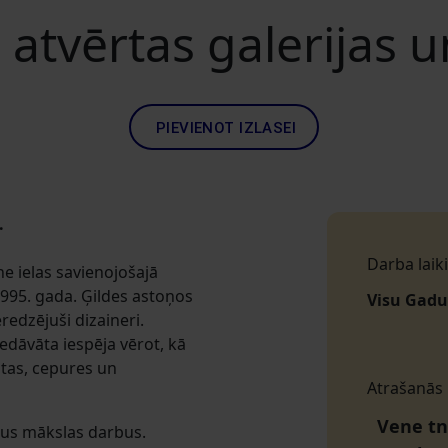
 atvērtas galerijas 
PIEVIENOT IZLASEI
.
Darba laiki
e ielas savienojošajā
995. gada. Ģildes astoņos
Visu Gadu
redzējuši dizaineri.
edāvāta iespēja vērot, kā
otas, cepures un
Atrašanās
Vene tn 
ālus mākslas darbus.