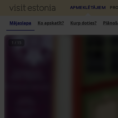
APMEKLĒTĀJIEM
PRO
Mājaslapa
Ko apskatīt?
Kurp doties?
Plānoš
1
/
15