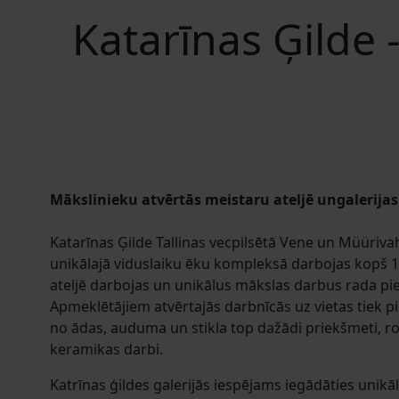
Katarīnas Ģilde -
Mākslinieku atvērtās meistaru ateljē ungalerijas
Katarīnas Ģilde Tallinas vecpilsētā Vene un Müürivah
unikālajā viduslaiku ēku kompleksā darbojas kopš 1
ateljē darbojas un unikālus mākslas darbus rada pie
Apmeklētājiem atvērtajās darbnīcās uz vietas tiek pi
no ādas, auduma un stikla top dažādi priekšmeti, r
keramikas darbi.
Katrīnas ģildes galerijās iespējams iegādāties unik