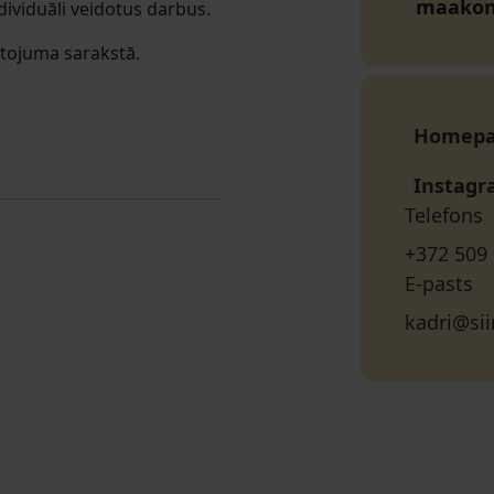
maako
dividuāli veidotus darbus.
ntojuma sarakstā.
Homep
Instag
Telefons
+372 509
E-pasts
kadri@sii