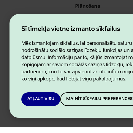
Plānošana
Pasākumi
Par mums
Šī tīmekļa vietne izmanto sīkfailus
Mēs izmantojam sīkfailus, lai personalizētu saturu
nodrošinātu sociālo saziņas līdzekļu funkcijas un
datplūsmu. Informāciju par to, kā jūs izmantojat m
Estonian Business and Innovatio
kopīgojam ar saviem sociālās saziņas līdzekļu, re
partneriem, kuri to var apvienot ar citu informācij
ko viņi apkopo, kad lietojat viņu pakalpojumus.
ATĻAUT VISU
MAINĪT SĪKFAILU PREFERENCES