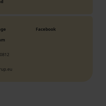
nd
age
Facebook
ram
 0812
rup.eu