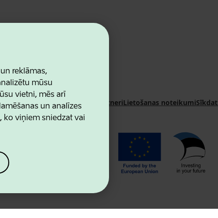
 un reklāmas,
 analizētu mūsu
ūsu vietni, mēs arī
n Agency
Kontakti
Sadarbības partneri
Lietošanas noteikumi
Sīkdat
klamēšanas un analīzes
u, ko viņiem sniedzat vai