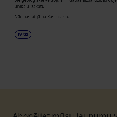
Šie ģeoloģiskie veidojumi ir dabas aizsardzības obj
unikālu izskatu!
Nāc pastaigā pa Kase parku!
PARKI
Abonējiet mūsu jaunumu v