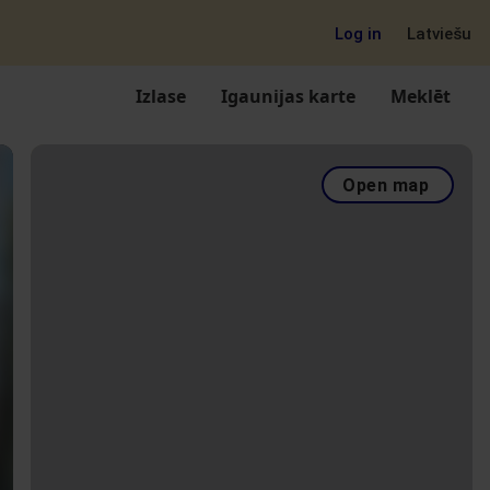
Log in
Latviešu
Izlase
Igaunijas karte
Meklēt
Open map