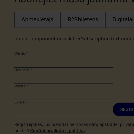
Apmeklētājs
B2Bbiļetens
Digitāl
public.component.newsletterSubscription.text.unde
Vārds
*
Uzvārds
*
Valsts
*
E-mail
*
REĢIS
Reģistrējoties, jūs piekrītat personas datu apstrādei privā
politikā
Konfidencialitātes politika
.