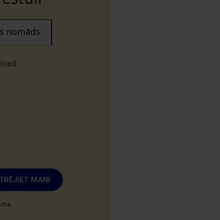
ais nomāds
fined
TRĒJIET MANI
tuma