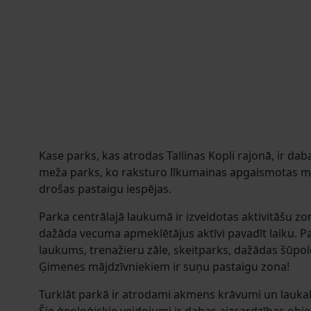
Kase parks, kas atrodas Tallinas Kopli rajonā, ir daba
meža parks, ko raksturo līkumainas apgaismotas me
drošas pastaigu iespējas.
Parka centrālajā laukumā ir izveidotas aktivitāšu zon
dažāda vecuma apmeklētājus aktīvi pavadīt laiku. P
laukums, trenažieru zāle, skeitparks, dažādas šūpole
Ģimenes mājdzīvniekiem ir suņu pastaigu zona!
Turklāt parkā ir atrodami akmens krāvumi un lauka