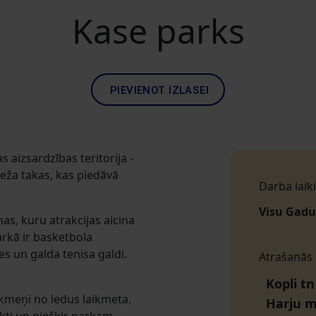
Kase parks
PIEVIENOT IZLASEI
s aizsardzības teritorija -
ža takas, kas piedāvā
Darba laiki
Visu Gadu
as, kuru atrakcijas aicina
arkā ir basketbola
s un galda tenisa galdi.
Atrašanās
Kopli tn
kmeņi no ledus laikmeta.
Harju 