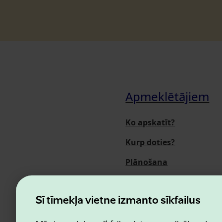
Apmeklētājiem
Ko apskatīt?
Kurp doties?
Plānošana
Pasākumi
Par mums
Šī tīmekļa vietne izmanto sīkfailus