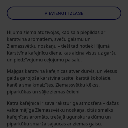
PIEVIENOT IZLASEI
Hījumā ziemā atdzīvojas, kad sala piepildās ar
karstvīna aromātiem, sveču gaismu un
Ziemassvētku noskaņu – tieši tad notiek Hījumā
Karstvīna kafejnīcu diena, kas aicina visus uz garšu
un piedzīvojumu ceļojumu pa salu.
Mājīgas karstvīna kafejnīcas atver durvis, un viesus
gaida garojoša karstvīna tasīte, karstā šokolāde,
kanēļa smalkmaizītes, Ziemassvētku kēkss,
piparkūkas un sāļie ziemas ēdieni.
Katrā kafejnīcā ir sava raksturīgā atmosfēra – dažās
valda mājīga Ziemassvētku noskaņa, citās smalks
kafejnīcas aromāts, trešajā ugunskura dūmu un
piparkūku smarža sajaucas ar ziemas gaisu.