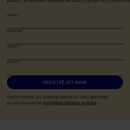
public.component.newsletterSubscription.text.undefin
Vārds
*
Uzvārds
*
Valsts
*
E-mail
*
REĢISTRĒJIET MANI
Reģistrējoties, jūs piekrītat personas datu apstrādei
privātuma politikā
Konfidencialitātes politika
.