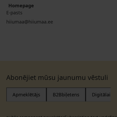
Homepage
E-pasts
hiiumaa@hiiumaa.ee
Abonējiet mūsu jaunumu vēstuli
Apmeklētājs
B2Bbiļetens
Digitālais