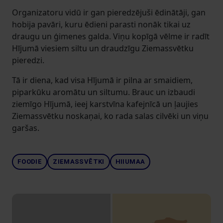
Organizatoru vidū ir gan pieredzējuši ēdinātāji, gan
hobija pavāri, kuru ēdieni parasti nonāk tikai uz
draugu un ģimenes galda. Viņu kopīgā vēlme ir radīt
Hījumā viesiem siltu un draudzīgu Ziemassvētku
pieredzi.
Tā ir diena, kad visa Hījumā ir pilna ar smaidiem,
piparkūku aromātu un siltumu. Brauc un izbaudi
ziemīgo Hījumā, ieej karstvīna kafejnīcā un ļaujies
Ziemassvētku noskaņai, ko rada salas cilvēki un viņu
garšas.
FOODIE
ZIEMASSVĒTKI
HIIUMAA