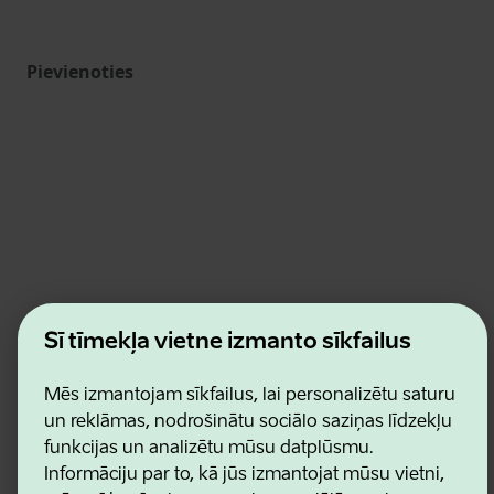
Pievienoties
Estonian Business and Innovation Agency
Šī tīmekļa vietne izmanto sīkfailus
Kontakti
Sadarbības partneri
Lietošanas noteikumi
Mēs izmantojam sīkfailus, lai personalizētu saturu
Sīkdatņu un konfidencialitātes politika
un reklāmas, nodrošinātu sociālo saziņas līdzekļu
funkcijas un analizētu mūsu datplūsmu.
Informāciju par to, kā jūs izmantojat mūsu vietni,