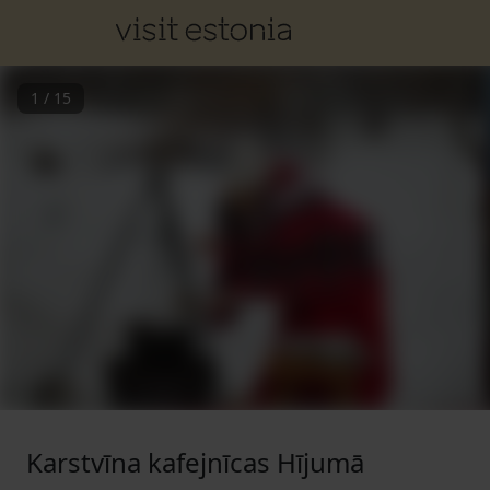
1
/
15
Karstvīna kafejnīcas Hījumā