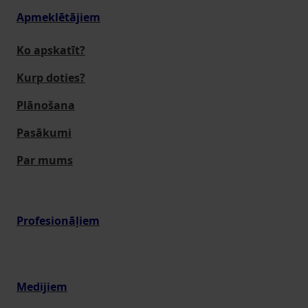
Apmeklētājiem
Ko apskatīt?
Kurp doties?
Plānošana
Pasākumi
Par mums
Profesionāļiem
Medijiem