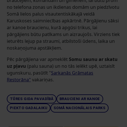
braucējiem, komandām un ģimenēm, lai būtu prom
no telefona zonas un ikdienas domām un piedzīvotu
Somā lielos palus visautentiskākajā veidā
Karuskoses saimniecības apkārtnē. Pārgājienu sāksi
ar kanoe braucienu, kurā apgūsi trikus, lai
pārgājiens būtu patīkams un aizraujošs. Virziens tiek
ieturēts lejup pa straumi, atbilstoši ūdens, laika un
noskaņojuma apstākļiem.
Pēc pārgājiena var apmeklēt
Somu saunu ar skatu
uz pļavu
(palu sauna) un no tās ielēkt upē, uztaisīt
ugunskuru, pasūtīt "
Sarkanās Grāmatas
Restorāna"
vakariņas.
TŪRES GIDA PAVADĪBĀ
BRAUCIENI AR KANOE
PIEKTO GADALAIKU
SOMĀ NACIONĀLAIS PARKS