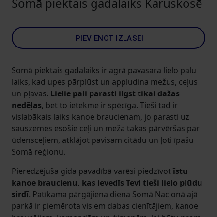
Somā piektais gadalaiks Karuskosē
PIEVIENOT IZLASEI
Somā piektais gadalaiks ir agrā pavasara lielo palu
laiks, kad upes pārplūst un appludina mežus, ceļus
un pļavas.
Lielie pali parasti ilgst tikai dažas
nedēļas
, bet to ietekme ir spēcīga. Tieši tad ir
vislabākais laiks kanoe braucienam, jo parasti uz
sauszemes esošie ceļi un meža takas pārvēršas par
ūdensceļiem, atklājot pavisam citādu un ļoti īpašu
Somā reģionu.
Pieredzējuša gida pavadībā varēsi piedzīvot
īstu
kanoe braucienu, kas ievedīs Tevi tieši lielo plūdu
sirdī
. Patīkama pārgājiena diena Somā Nacionālajā
parkā ir piemērota visiem dabas cienītājiem, kanoe