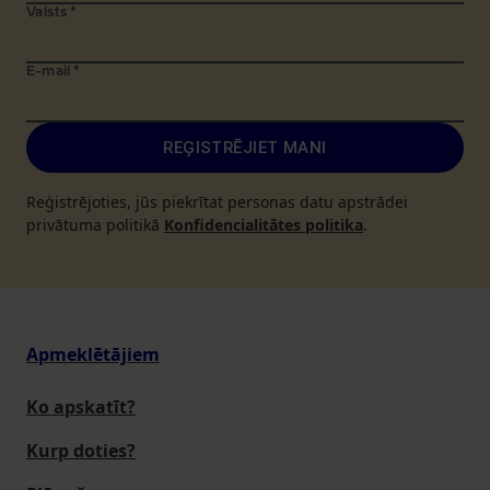
Valsts
*
E-mail
*
REĢISTRĒJIET MANI
Reģistrējoties, jūs piekrītat personas datu apstrādei
privātuma politikā
Konfidencialitātes politika
.
Apmeklētājiem
Ko apskatīt?
Kurp doties?