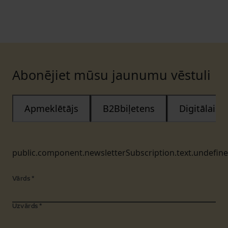
Abonējiet mūsu jaunumu vēstuli
Apmeklētājs
B2Bbiļetens
Digitālais
public.component.newsletterSubscription.text.undefin
Vārds
*
Uzvārds
*