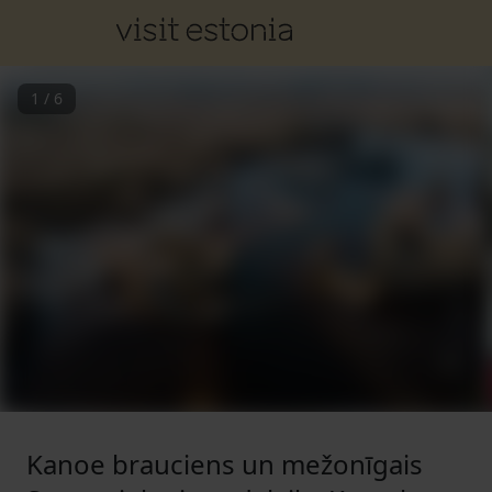
1
/
6
Kanoe brauciens un mežonīgais