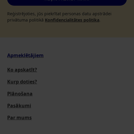
Reģistrējoties, jūs piekrītat personas datu apstrādei
privātuma politikā
Konfidencialitātes politika
.
Apmeklētājiem
Ko apskatīt?
Kurp doties?
Plānošana
Pasākumi
Par mums