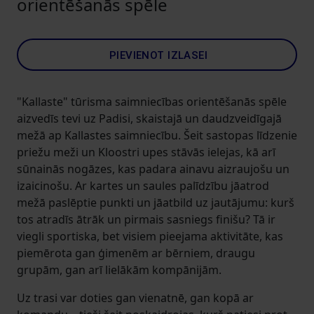
orientēšanās spēle
PIEVIENOT IZLASEI
"Kallaste" tūrisma saimniecības orientēšanās spēle
aizvedīs tevi uz Padisi, skaistajā un daudzveidīgajā
mežā ap Kallastes saimniecību. Šeit sastopas līdzenie
priežu meži un Kloostri upes stāvās ielejas, kā arī
sūnainās nogāzes, kas padara ainavu aizraujošu un
izaicinošu. Ar kartes un saules palīdzību jāatrod
mežā paslēptie punkti un jāatbild uz jautājumu: kurš
tos atradīs ātrāk un pirmais sasniegs finišu? Tā ir
viegli sportiska, bet visiem pieejama aktivitāte, kas
piemērota gan ģimenēm ar bērniem, draugu
grupām, gan arī lielākām kompānijām.
Uz trasi var doties gan vienatnē, gan kopā ar