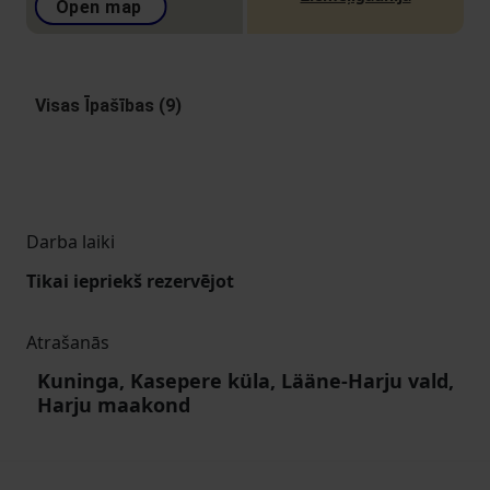
Open map
Visas Īpašības (9)
Darba laiki
Tikai iepriekš rezervējot
Atrašanās
Kuninga, Kasepere küla, Lääne-Harju vald,
Harju maakond