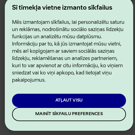
Estonian Business and Innovation Agency
Kontakti
Šī tīmekļa vietne izmanto sīkfailus
Sadarbības partneri
Lietošanas noteikumi
Mēs izmantojam sīkfailus, lai personalizētu saturu
Sīkdatņu un konfidencialitātes politika
un reklāmas, nodrošinātu sociālo saziņas līdzekļu
funkcijas un analizētu mūsu datplūsmu.
Informāciju par to, kā jūs izmantojat mūsu vietni,
mēs arī kopīgojam ar saviem sociālās saziņas
līdzekļu, reklamēšanas un analīzes partneriem,
kuri to var apvienot ar citu informāciju, ko viņiem
sniedzat vai ko viņi apkopo, kad lietojat viņu
pakalpojumus.
ATĻAUT VISU
MAINĪT SĪKFAILU PREFERENCES