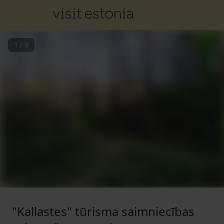
1
/
9
"Kallastes" tūrisma saimniecības