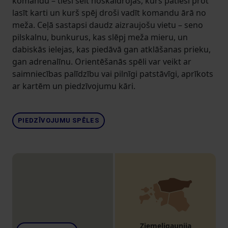
komandu – tieši šeit noskaidrojas, kurš patiesi prot
lasīt karti un kurš spēj droši vadīt komandu ārā no
meža. Ceļā sastapsi daudz aizraujošu vietu – seno
pilskalnu, bunkurus, kas slēpj meža mieru, un
dabiskās ielejas, kas piedāvā gan atklāšanas prieku,
gan adrenalīnu. Orientēšanās spēli var veikt ar
saimniecības palīdzību vai pilnīgi patstāvīgi, aprīkots
ar kartēm un piedzīvojumu kāri.
PIEDZĪVOJUMU SPĒLES
Ziemeļigaunija