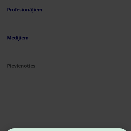
Profesionāļiem
Medijiem
Pievienoties