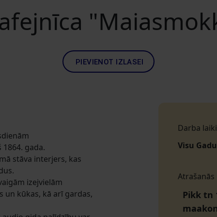
afejnīca "Maiasmok
PIEVIENOT IZLASEI
Darba laiki
ūsdienām
Visu Gadu
š 1864. gada.
mā stāva interjers, kas
adus.
Atrašanās
vaigām izejvielām
s un kūkas, kā arī gardas,
Pikk tn 
maako