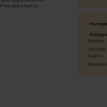
r audio gida palīdzību var
tīt marcipāna figūriņu
Homep
Instag
Telefons
+372 646
E-pasts
maiasmok