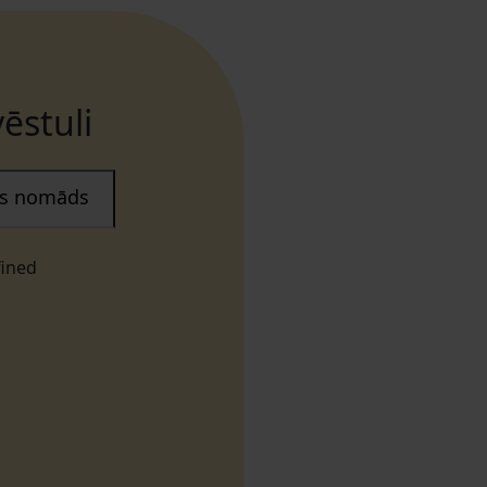
ēstuli
ais nomāds
fined