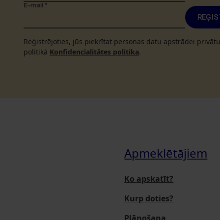
E-mail
*
REĢIS
Reģistrējoties, jūs piekrītat personas datu apstrādei privā
politikā
Konfidencialitātes politika
.
Apmeklētājiem
Ko apskatīt?
Kurp doties?
Plānošana