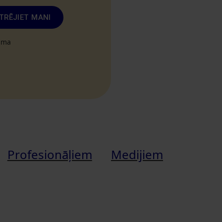
TRĒJIET MANI
tuma
Profesionāļiem
Medijiem