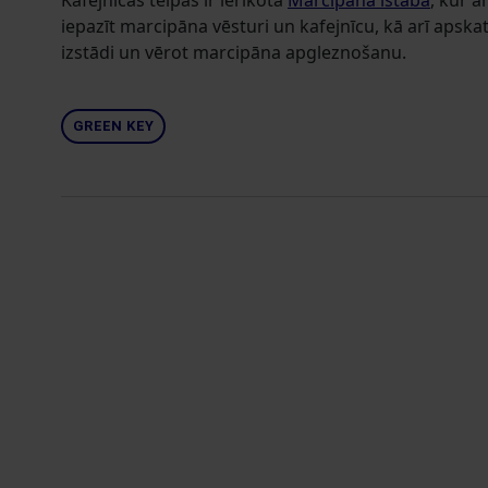
Kafejnīcas telpās ir ierīkota
Marcipāna istaba
, kur a
iepazīt marcipāna vēsturi un kafejnīcu, kā arī apska
izstādi un vērot marcipāna apgleznošanu.
GREEN KEY