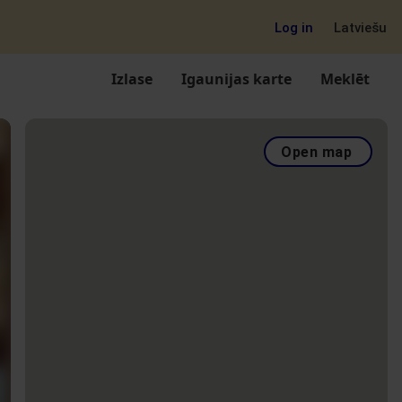
Log in
Latviešu
Izlase
Igaunijas karte
Meklēt
Open map