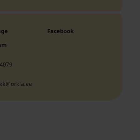
age
Facebook
ram
 4079
k@orkla.ee