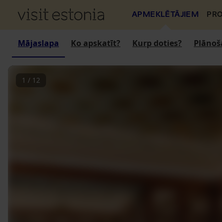
APMEKLĒTĀJIEM
PRO
Mājaslapa
Ko apskatīt?
Kurp doties?
Plānoš
1
/
12