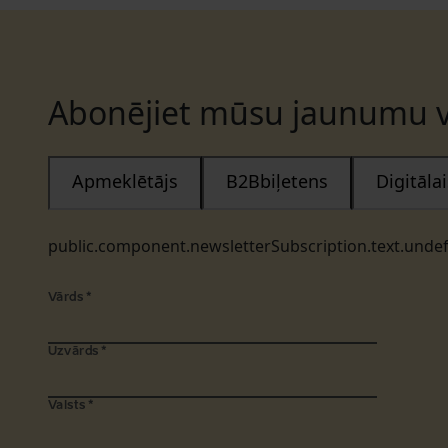
Abonējiet mūsu jaunumu v
Apmeklētājs
B2Bbiļetens
Digitāl
public.component.newsletterSubscription.text.unde
Vārds
*
Uzvārds
*
Valsts
*