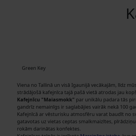
K
Green Key
Viena no Tallinā un visā Igaunijā vecākajām, līdz m
strādājošā kafejnīca tajā pašā vietā atrodas jau kop
Kafejnīcu "Maiasmokk"
par unikālu padara tās pir
gandrīz nemainīgs ir saglabājies vairāk nekā 100 g
Kafejnīcā ar vēsturisku atmosfēru varat baudīt no s
gatavotas uz vietas ceptas smalkmaizītes, pīrādziņu
rokām darinātas konfektes.