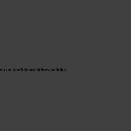
ņu un konfidencialitātes politika