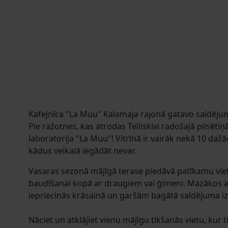
Kafejnīca "La Muu" Kalamaja rajonā gatavo saldējum
Pie ražotnes, kas atrodas Telliskivi radošajā pilsētiņ
laboratorija "La Muu"! Vitrīnā ir vairāk nekā 10 daž
kādus veikalā iegādāt nevar.
Vasaras sezonā mājīgā terase piedāvā patīkamu viet
baudīšanai kopā ar draugiem vai ģimeni. Mazākos a
iepriecinās krāsainā un garšām bagātā saldējuma iz
Nāciet un atklājiet vienu mājīgu tikšanās vietu, kur 