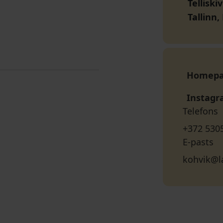
Telliski
Tallinn
Homep
Instag
Telefons
+372 530
E-pasts
kohvik@l