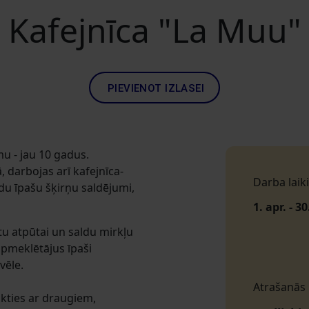
Kafejnīca "La Muu"
PIEVIENOT IZLASEI
u - jau 10 gadus.
ā, darbojas arī kafejnīca-
Darba laiki
ādu īpašu šķirņu saldējumi,
1. apr. - 30
u atpūtai un saldu mirkļu
pmeklētājus īpaši
vēle.
Atrašanās
tikties ar draugiem,