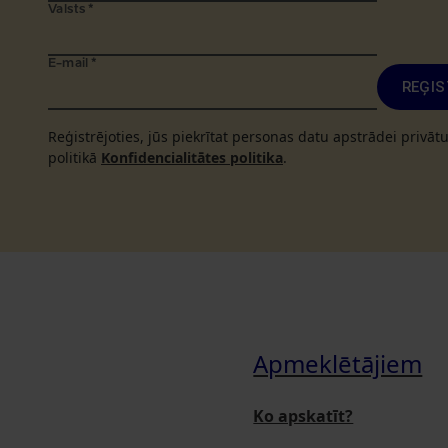
Valsts
*
E-mail
*
REĢIS
Reģistrējoties, jūs piekrītat personas datu apstrādei privā
politikā
Konfidencialitātes politika
.
Apmeklētājiem
Ko apskatīt?