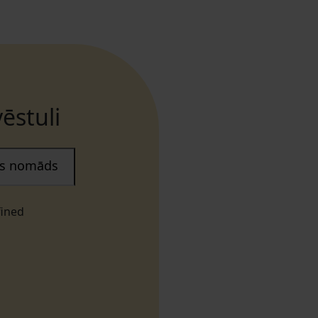
ēstuli
ais nomāds
fined