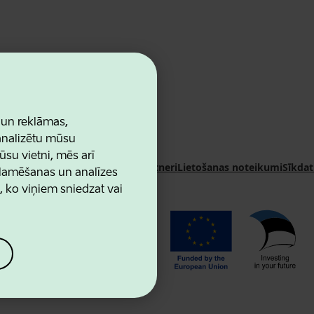
 un reklāmas,
 analizētu mūsu
ūsu vietni, mēs arī
n Agency
Kontakti
Sadarbības partneri
Lietošanas noteikumi
Sīkdat
klamēšanas un analīzes
u, ko viņiem sniedzat vai