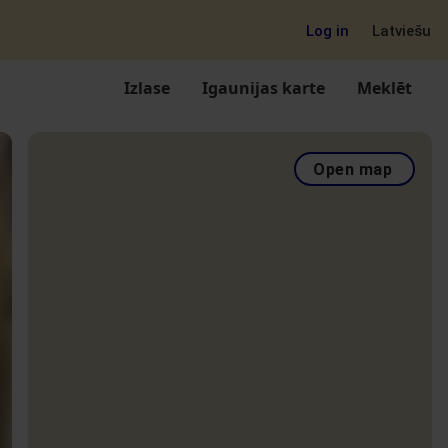
Log in
Latviešu
Izlase
Igaunijas karte
Meklēt
Open map