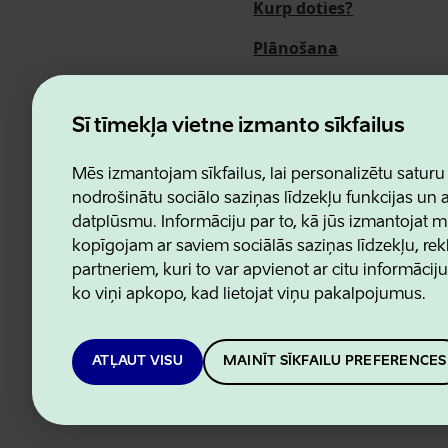
Kurp doties?
Plānošana
Pasākumi
Par mums
Šī tīmekļa vietne izmanto sīkfailus
Mēs izmantojam sīkfailus, lai personalizētu saturu
nodrošinātu sociālo saziņas līdzekļu funkcijas un
datplūsmu. Informāciju par to, kā jūs izmantojat m
Estonian Business and Innovatio
kopīgojam ar saviem sociālās saziņas līdzekļu, re
partneriem, kuri to var apvienot ar citu informācij
ko viņi apkopo, kad lietojat viņu pakalpojumus.
ATĻAUT VISU
MAINĪT SĪKFAILU PREFERENCES