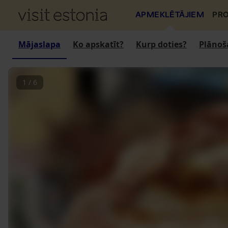
APMEKLĒTĀJIEM
PRO
Mājaslapa
Ko apskatīt?
Kurp doties?
Plānoš
1
/
6