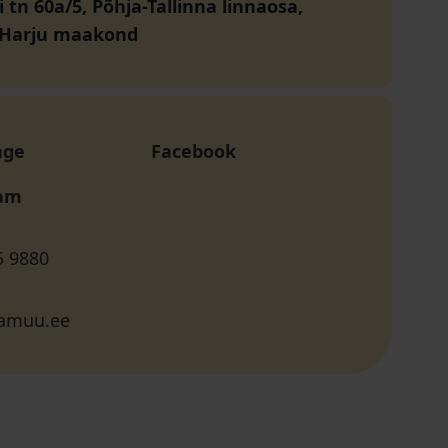
vi tn 60a/5, Põhja-Tallinna linnaosa,
, Harju maakond
age
Facebook
ram
5 9880
amuu.ee