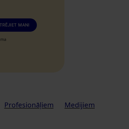
TRĒJIET MANI
tuma
Profesionāļiem
Medijiem