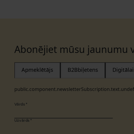
Abonējiet mūsu jaunumu v
Apmeklētājs
B2Bbiļetens
Digitāl
public.component.newsletterSubscription.text.unde
Vārds
*
Uzvārds
*