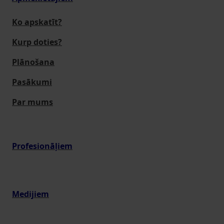
Ko apskatīt?
Kurp doties?
Plānošana
Pasākumi
Par mums
Profesionāļiem
Medijiem