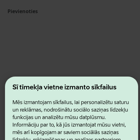
Pievienoties
Estonian Business and Innovation Agency
Šī tīmekļa vietne izmanto sīkfailus
Kontakti
Sadarbības partneri
Lietošanas noteikumi
Mēs izmantojam sīkfailus, lai personalizētu saturu
Sīkdatņu un konfidencialitātes politika
un reklāmas, nodrošinātu sociālo saziņas līdzekļu
funkcijas un analizētu mūsu datplūsmu.
Informāciju par to, kā jūs izmantojat mūsu vietni,
mēs arī kopīgojam ar saviem sociālās saziņas