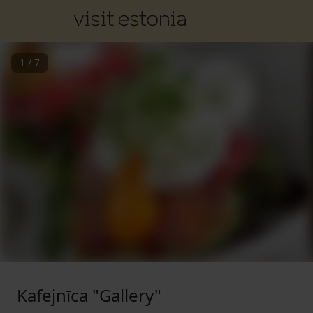
1
/
7
Kafejnīca "Gallery"