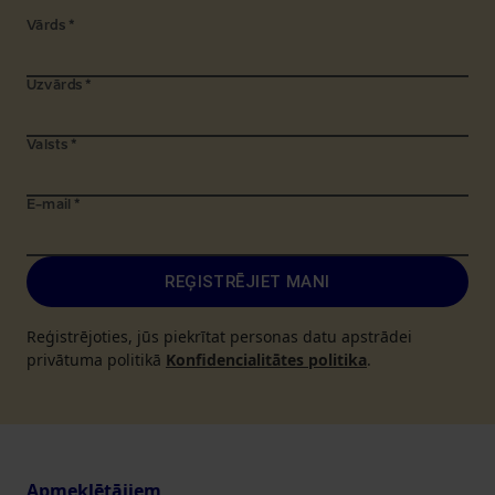
Vārds
*
Uzvārds
*
Valsts
*
E-mail
*
REĢISTRĒJIET MANI
Reģistrējoties, jūs piekrītat personas datu apstrādei
privātuma politikā
Konfidencialitātes politika
.
Apmeklētājiem