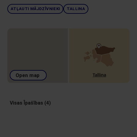
ATĻAUTI MĀJDZĪVNIEKI
TALLINA
Tallina
Open map
Visas Īpašības (4)