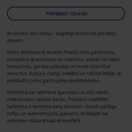
PIEVIENOT IZLASEI
Brokastis visu dienu - bagātīgi branči un gardēžu
deserti.
Mūsu ēdienkartē atradīsi franču stila gardumus,
barojošus grauzdiņus un radziņus, saldas un sāļas
biezputras, gardas uzkodas un mutē kūstošus
desertus. Kafija ir rūpīgi izvēlēta un ražota Itālijā, lai
piedāvātu jums garšu pilnu piedzīvojumu.
Kafejnīcā var apbrīnot Igaunijas un citu valstu
mākslinieku radošo darbu. Papildus maltītēm
kafejnīca ir iemīļota vieta darbam – baudi garšīgu
kafiju un iedvesmojošu gaisotni, strādājot vai
mācoties mūsu ērtajā atmosfērā.