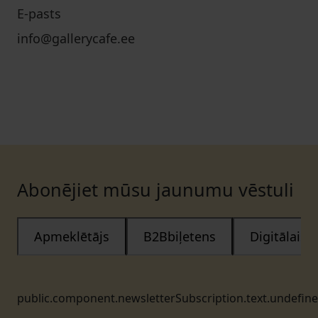
E-pasts
info@gallerycafe.ee
Abonējiet mūsu jaunumu vēstuli
Apmeklētājs
B2Bbiļetens
Digitālais
public.component.newsletterSubscription.text.undefin