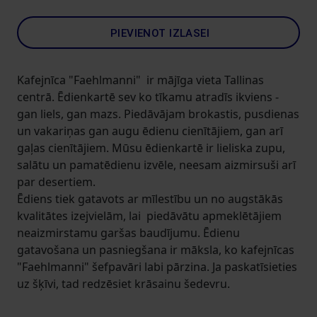
PIEVIENOT IZLASEI
Kafejnīca "Faehlmanni" ir mājīga vieta Tallinas
centrā. Ēdienkartē sev ko tīkamu atradīs ikviens -
gan liels, gan mazs. Piedāvājam brokastis, pusdienas
un vakariņas gan augu ēdienu cienītājiem, gan arī
gaļas cienītājiem. Mūsu ēdienkartē ir lieliska zupu,
salātu un pamatēdienu izvēle, neesam aizmirsuši arī
par desertiem.
Ēdiens tiek gatavots ar mīlestību un no augstākās
kvalitātes izejvielām, lai piedāvātu apmeklētājiem
neaizmirstamu garšas baudījumu. Ēdienu
gatavošana un pasniegšana ir māksla, ko kafejnīcas
"Faehlmanni" šefpavāri labi pārzina. Ja paskatīsieties
uz šķīvi, tad redzēsiet krāsainu šedevru.