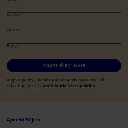
Uzvārds
*
Valsts
*
E-mail
*
REĢISTRĒJIET MANI
Reģistrējoties, jūs piekrītat personas datu apstrādei
privātuma politikā
Konfidencialitātes politika
.
Apmeklētājiem