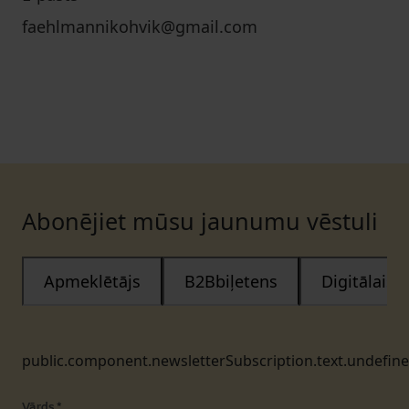
faehlmannikohvik@gmail.com
Abonējiet mūsu jaunumu vēstuli
Apmeklētājs
B2Bbiļetens
Digitālais
public.component.newsletterSubscription.text.undefin
Vārds
*