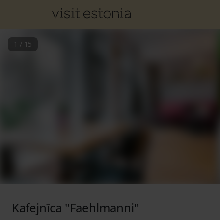
1
/
15
Kafejnīca "Faehlmanni"