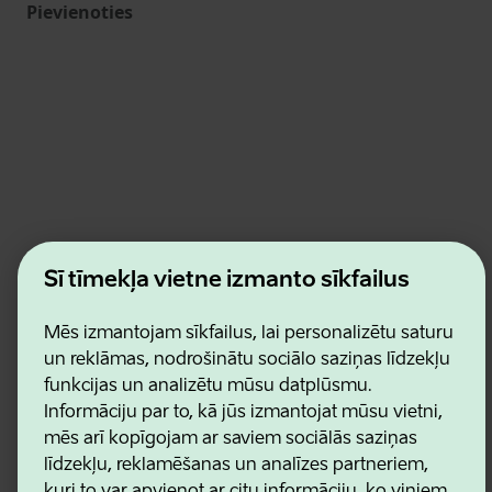
Pievienoties
Estonian Business and Innovation Agency
Šī tīmekļa vietne izmanto sīkfailus
Kontakti
Sadarbības partneri
Lietošanas noteikumi
Mēs izmantojam sīkfailus, lai personalizētu saturu
Sīkdatņu un konfidencialitātes politika
un reklāmas, nodrošinātu sociālo saziņas līdzekļu
funkcijas un analizētu mūsu datplūsmu.
Informāciju par to, kā jūs izmantojat mūsu vietni,
mēs arī kopīgojam ar saviem sociālās saziņas
līdzekļu, reklamēšanas un analīzes partneriem,
kuri to var apvienot ar citu informāciju, ko viņiem