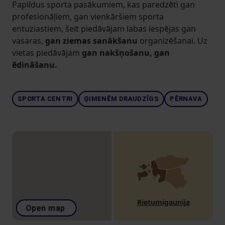
Papildus sporta pasākumiem, kas paredzēti gan
profesionāļiem, gan vienkāršiem sporta
entuziastiem, šeit piedāvājam labas iespējas gan
vasaras,
gan ziemas sanākšanu
organizēšanai. Uz
vietas piedāvājam
gan nakšņošanu, gan
ēdināšanu.
SPORTA CENTRI
ĢIMENĒM DRAUDZĪGS
PĒRNAVA
Rietumigaunija
Open map