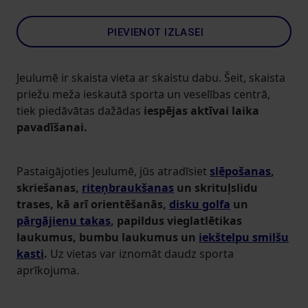
PIEVIENOT IZLASEI
Jeulumē ir skaista vieta ar skaistu dabu. Šeit, skaista
priežu meža ieskautā sporta un veselības centrā,
tiek piedāvātas dažādas
iespējas aktīvai laika
pavadīšanai.
Pastaigājoties Jeulumē, jūs atradīsiet
slēpošanas
,
skriešanas,
riteņbraukšanas
un skrituļslidu
trases, kā arī orientēšanās,
disku golfa
un
pārgājienu takas
, papildus vieglatlētikas
laukumus, bumbu laukumus un
iekštelpu smilšu
kasti
.
Uz vietas var iznomāt daudz sporta
aprīkojuma.