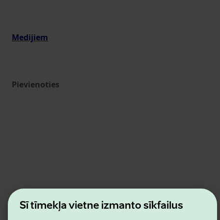
Medijiem
Pievienoties
Estonian Business and Innovation Agency
Šī tīmekļa vietne izmanto sīkfailus
Kontakti
Sadarbības partneri