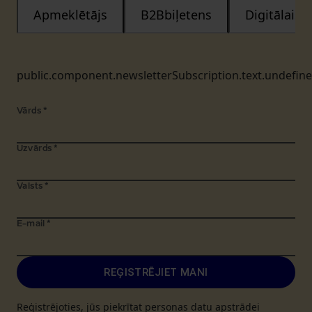
Apmeklētājs
B2Bbiļetens
Digitālais
public.component.newsletterSubscription.text.undefin
Vārds
*
Uzvārds
*
Valsts
*
E-mail
*
REĢISTRĒJIET MANI
Reģistrējoties, jūs piekrītat personas datu apstrādei