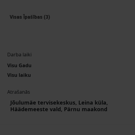
Visas Īpašības (3)
Darba laiki
Visu Gadu
Visu laiku
Atrašanās
Jõulumäe tervisekeskus, Leina küla,
Häädemeeste vald, Pärnu maakond