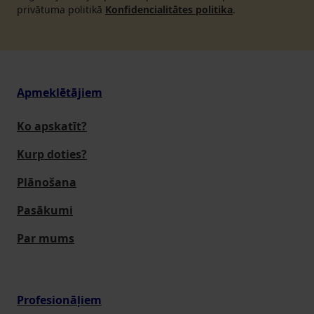
privātuma politikā
Konfidencialitātes politika
.
Apmeklētājiem
Ko apskatīt?
Kurp doties?
Plānošana
Pasākumi
Par mums
Profesionāļiem