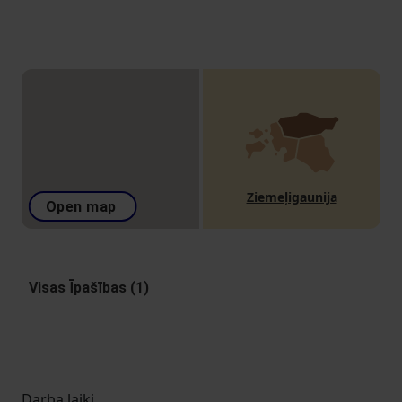
Ziemeļigaunija
Open map
Visas Īpašības (1)
Darba laiki