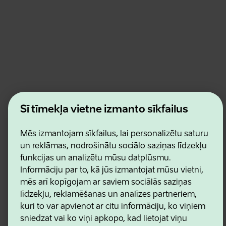
Estonian Business and Innovation Agency
Šī tīmekļa vietne izmanto sīkfailus
Kontakti
Sadarbības partneri
Lietošanas noteikumi
Mēs izmantojam sīkfailus, lai personalizētu saturu
Sīkdatņu un konfidencialitātes politika
un reklāmas, nodrošinātu sociālo saziņas līdzekļu
funkcijas un analizētu mūsu datplūsmu.
Informāciju par to, kā jūs izmantojat mūsu vietni,
mēs arī kopīgojam ar saviem sociālās saziņas
līdzekļu, reklamēšanas un analīzes partneriem,
kuri to var apvienot ar citu informāciju, ko viņiem
sniedzat vai ko viņi apkopo, kad lietojat viņu