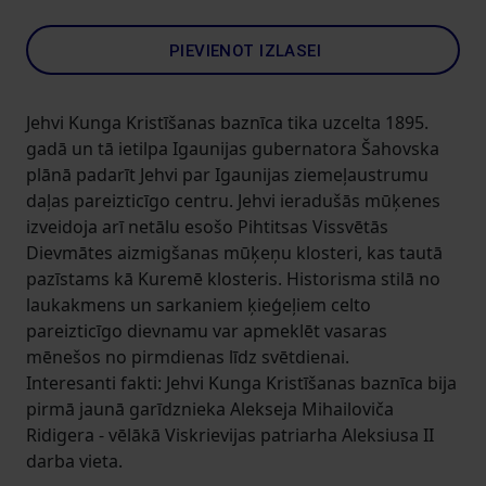
PIEVIENOT IZLASEI
Jehvi Kunga Kristīšanas baznīca tika uzcelta 1895.
gadā un tā ietilpa Igaunijas gubernatora Šahovska
plānā padarīt Jehvi par Igaunijas ziemeļaustrumu
daļas pareizticīgo centru. Jehvi ieradušās mūķenes
izveidoja arī netālu esošo Pihtitsas Vissvētās
Dievmātes aizmigšanas mūķeņu klosteri, kas tautā
pazīstams kā Kuremē klosteris. Historisma stilā no
laukakmens un sarkaniem ķieģeļiem celto
pareizticīgo dievnamu var apmeklēt vasaras
mēnešos no pirmdienas līdz svētdienai.
Interesanti fakti: Jehvi Kunga Kristīšanas baznīca bija
pirmā jaunā garīdznieka Alekseja Mihailoviča
Ridigera - vēlākā Viskrievijas patriarha Aleksiusa II
darba vieta.