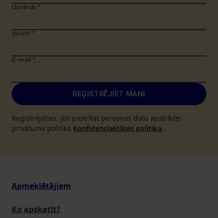
Uzvārds
*
Valsts
*
E-mail
*
REĢISTRĒJIET MANI
Reģistrējoties, jūs piekrītat personas datu apstrādei
privātuma politikā
Konfidencialitātes politika
.
Apmeklētājiem
Ko apskatīt?