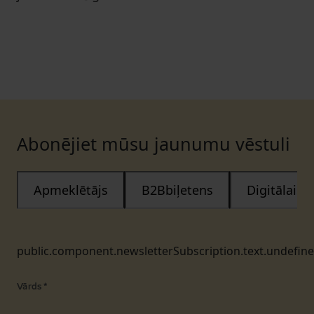
Abonējiet mūsu jaunumu vēstuli
Apmeklētājs
B2Bbiļetens
Digitālais
public.component.newsletterSubscription.text.undefin
Vārds
*