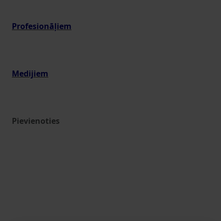
Profesionāļiem
Medijiem
Pievienoties