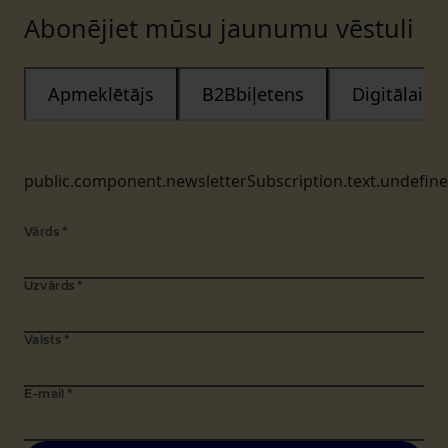
Abonējiet mūsu jaunumu vēstuli
Apmeklētājs
B2Bbiļetens
Digitālais
public.component.newsletterSubscription.text.undefin
Vārds
*
Uzvārds
*
Valsts
*
E-mail
*