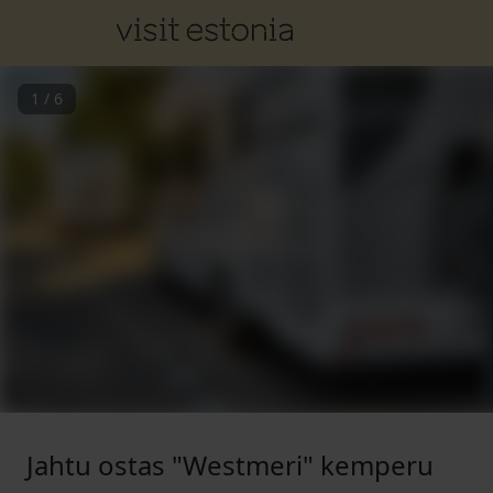
1
/
6
Jahtu ostas "Westmeri" kemperu