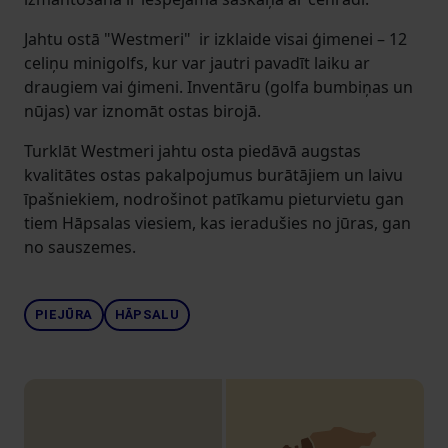
Jahtu ostā "Westmeri" ir izklaide visai ģimenei – 12
celiņu minigolfs, kur var jautri pavadīt laiku ar
draugiem vai ģimeni. Inventāru (golfa bumbiņas un
nūjas) var iznomāt ostas birojā.
Turklāt Westmeri jahtu osta piedāvā augstas
kvalitātes ostas pakalpojumus burātājiem un laivu
īpašniekiem, nodrošinot patīkamu pieturvietu gan
tiem Hāpsalas viesiem, kas ieradušies no jūras, gan
no sauszemes.
PIEJŪRA
HĀPSALU