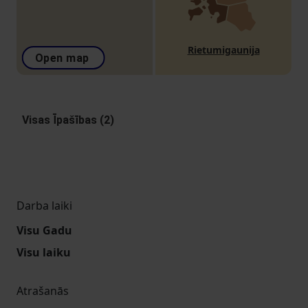
Rietumigaunija
Open map
Visas Īpašības (2)
Darba laiki
Visu Gadu
Visu laiku
Atrašanās