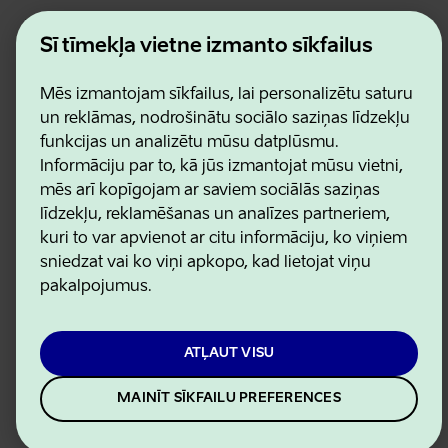
Estonian Business and Innovation Agency
Kontakti
Šī tīmekļa vietne izmanto sīkfailus
Sadarbības partneri
Lietošanas noteikumi
Mēs izmantojam sīkfailus, lai personalizētu saturu
Sīkdatņu un konfidencialitātes politika
un reklāmas, nodrošinātu sociālo saziņas līdzekļu
funkcijas un analizētu mūsu datplūsmu.
Informāciju par to, kā jūs izmantojat mūsu vietni,
mēs arī kopīgojam ar saviem sociālās saziņas
līdzekļu, reklamēšanas un analīzes partneriem,
kuri to var apvienot ar citu informāciju, ko viņiem
sniedzat vai ko viņi apkopo, kad lietojat viņu
pakalpojumus.
ATĻAUT VISU
MAINĪT SĪKFAILU PREFERENCES