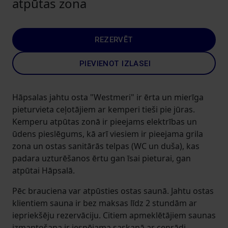
atpūtas zona
REZERVĒT
PIEVIENOT IZLASEI
Hāpsalas jahtu osta "Westmeri" ir ērta un mierīga
pieturvieta ceļotājiem ar kemperi tieši pie jūras.
Kemperu atpūtas zonā ir pieejams elektrības un
ūdens pieslēgums, kā arī viesiem ir pieejama grila
zona un ostas sanitārās telpas (WC un duša), kas
padara uzturēšanos ērtu gan īsai pieturai, gan
atpūtai Hāpsalā.
Pēc brauciena var atpūsties ostas saunā. Jahtu ostas
klientiem sauna ir bez maksas līdz 2 stundām ar
iepriekšēju rezervāciju. Citiem apmeklētājiem saunas
izmantošana ir iespējama saskaņā ar cenrādi.