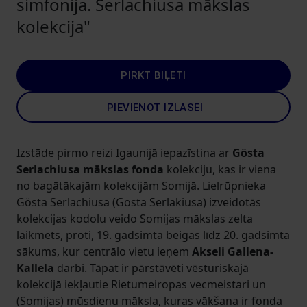
simfonija. Serlachiusa mākslas
kolekcija"
PIRKT BIĻETI
PIEVIENOT IZLASEI
Izstāde pirmo reizi Igaunijā iepazīstina ar
Gösta
Serlachiusa mākslas fonda
kolekciju, kas ir viena
no bagātākajām kolekcijām Somijā. Lielrūpnieka
Gösta Serlachiusa (Gosta Serlakiusa) izveidotās
kolekcijas kodolu veido Somijas mākslas zelta
laikmets, proti, 19. gadsimta beigas līdz 20. gadsimta
sākums, kur centrālo vietu ieņem
Akseli Gallena-
Kallela
darbi. Tāpat ir pārstāvēti vēsturiskajā
kolekcijā iekļautie Rietumeiropas vecmeistari un
(Somijas) mūsdienu māksla, kuras vākšana ir fonda