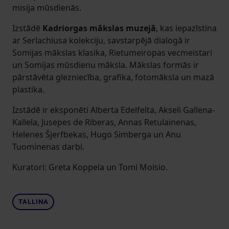
misija mūsdienās.
Izstādē
Kadriorgas mākslas muzejā
, kas iepazīstina
ar Serlachiusa kolekciju, savstarpējā dialogā ir
Somijas mākslas klasika, Rietumeiropas vecmeistari
un Somijas mūsdienu māksla. Mākslas formās ir
pārstāvēta glezniecība, grafika, fotomāksla un mazā
plastika.
Izstādē ir eksponēti Alberta Edelfelta, Akseli Gallena-
Kallela, Jusepes de Riberas, Annas Retulainenas,
Helenes Šjerfbekas, Hugo Simberga un Anu
Tuominenas darbi.
Kuratori: Greta Koppela un Tomi Moisio.
TALLINA