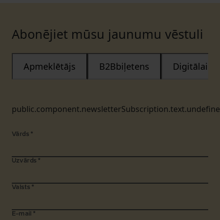
Abonējiet mūsu jaunumu vēstuli
Apmeklētājs
B2Bbiļetens
Digitālais
public.component.newsletterSubscription.text.undefin
Vārds
*
Uzvārds
*
Valsts
*
E-mail
*