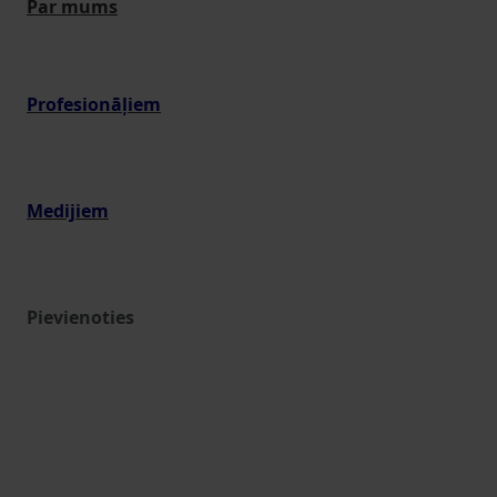
Par mums
Profesionāļiem
Medijiem
Pievienoties