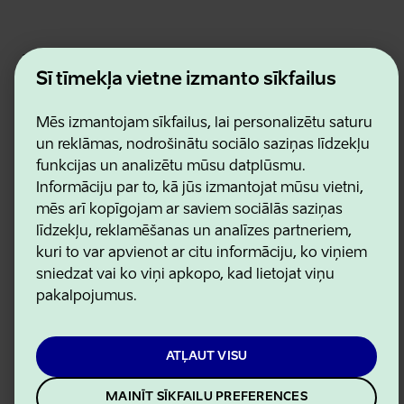
Estonian Business and Innovation Agency
Kontakti
Šī tīmekļa vietne izmanto sīkfailus
Sadarbības partneri
Lietošanas noteikumi
Mēs izmantojam sīkfailus, lai personalizētu saturu
Sīkdatņu un konfidencialitātes politika
un reklāmas, nodrošinātu sociālo saziņas līdzekļu
funkcijas un analizētu mūsu datplūsmu.
Informāciju par to, kā jūs izmantojat mūsu vietni,
mēs arī kopīgojam ar saviem sociālās saziņas
līdzekļu, reklamēšanas un analīzes partneriem,
kuri to var apvienot ar citu informāciju, ko viņiem
sniedzat vai ko viņi apkopo, kad lietojat viņu
pakalpojumus.
ATĻAUT VISU
MAINĪT SĪKFAILU PREFERENCES